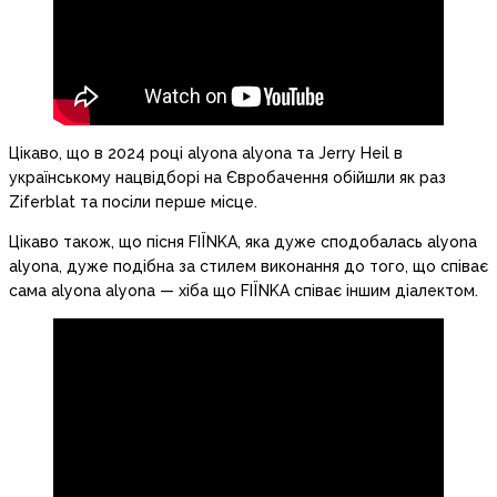
Цікаво, що в 2024 році alyona alyona та Jerry Heil в
українському нацвідборі на Євробачення обійшли як раз
Ziferblat та посіли перше місце.
Цікаво також, що пісня FIЇNKA, яка дуже сподобалась alyona
alyona, дуже подібна за стилем виконання до того, що співає
сама alyona alyona — хіба що FIЇNKA співає іншим діалектом.