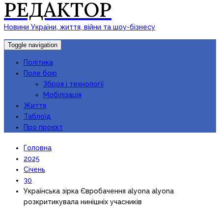
РЕДАКТОР
Новини України, життя, війни та шоу-бізнесу
Toggle navigation
Політика
Поле бою
Зброя і технології
Мобілізація
Життя
Таблоїд
Про проєкт
Головна
2025
Січень
30
Українська зірка Євробачення alyona alyona
розкритикувала нинішніх учасників