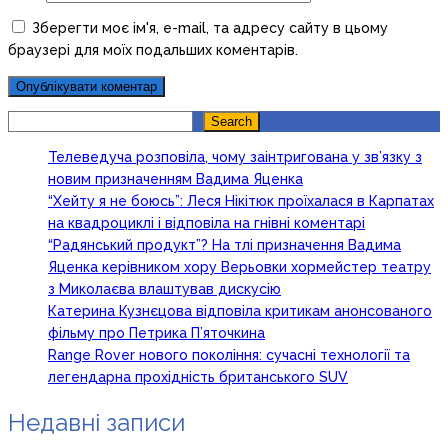
Зберегти моє ім'я, e-mail, та адресу сайту в цьому
браузері для моїх подальших коментарів.
Search
Search
Телеведуча розповіла, чому заінтригована у зв’язку з
новим призначенням Вадима Яценка
“Хейту я не боюсь”: Леся Нікітюк проїхалася в Карпатах
на квадроциклі і відповіла на гнівні коментарі
“Радянський продукт”? На тлі призначення Вадима
Яценка керівником хору Верьовки хормейстер театру
з Миколаєва влаштував дискусію
Катерина Кузнєцова відповіла критикам анонсованого
фільму про Петрика П’яточкина
Range Rover нового покоління: сучасні технології та
легендарна прохідність британського SUV
Недавні записи