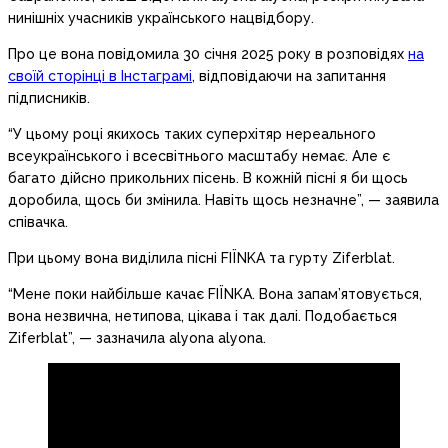
нинішніх учасників українського нацвідбору.
Про це вона повідомила 30 січня 2025 року в розповідях
на
своїй сторінці в Інстаграмі
, відповідаючи на запитання
підписників.
“У цьому році якихось таких суперхітяр нереального
всеукраїнського і всесвітнього масштабу немає. Але є
багато дійсно прикольних пісень. В кожній пісні я би щось
доробила, щось би змінила. Навіть щось незначне”, — заявила
співачка.
При цьому вона виділила пісні FIЇNKA та гурту Ziferblat.
“Мене поки найбільше качає FIЇNKA. Вона запам’ятовується,
вона незвична, нетипова, цікава і так далі. Подобається
Ziferblat”, — зазначила alyona alyona.