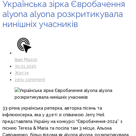
Українська зірка Євробачення
alyona alyona розкритикувала
нинішніх учасників
Іван Мазур
30.01.2025
Життя
zero comment
33-річна українська реперка, авторка пісень та
інфлюєнсерка, яка у дуеті зі співачкою Jerry Heil
представляла Україну на конкурсі “Євробачення-2024” з
піснею Teresa & Maria та посіла там 3 місце, Альона
Савраненко, більш відома як alyona alyona, розкритикувала