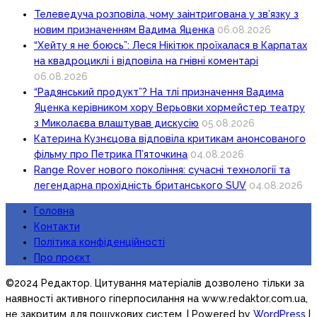
Телеведуча розповіла, чому заінтригована у зв’язку з
новим призначенням Вадима Яценка
06.08.2026
“Хейту я не боюсь”: Леся Нікітюк проїхалася в Карпатах
на квадроциклі і відповіла на гнівні коментарі
06.08.2026
“Радянський продукт”? На тлі призначення Вадима
Яценка керівником хору Верьовки хормейстер театру
з Миколаєва влаштував дискусію
05.08.2026
Катерина Кузнєцова відповіла критикам анонсованого
фільму про Петрика П’яточкина
04.08.2026
Range Rover нового покоління: сучасні технології та
легендарна прохідність британського SUV
04.08.2026
Головна
Контакти
Політика конфіденційності
Про проєкт
©2024 Редактор. Цитування матеріалів дозволено тільки за
наявності активного гіперпосилання на www.redaktor.com.ua,
не закритим для пошукових систем.
| Powered by
WordPress
|