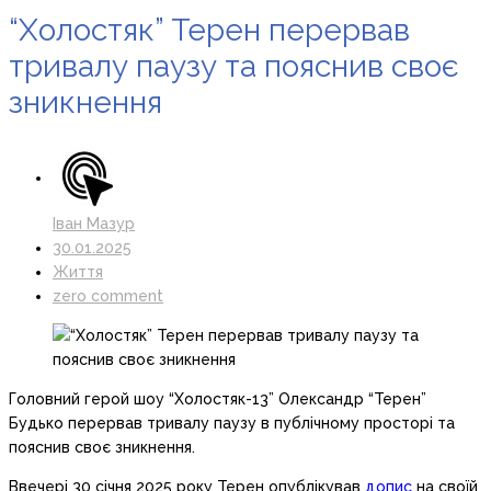
“Холостяк” Терен перервав
тривалу паузу та пояснив своє
зникнення
Іван Мазур
30.01.2025
Життя
zero comment
Головний герой шоу “Холостяк-13” Олександр “Терен”
Будько перервав тривалу паузу в публічному просторі та
пояснив своє зникнення.
Ввечері 30 січня 2025 року Терен опублікував
допис
на своїй