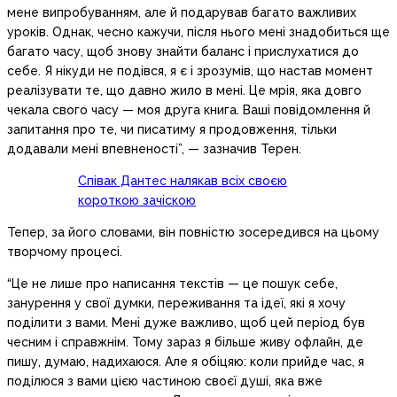
мене випробуванням, але й подарував багато важливих
уроків. Однак, чесно кажучи, після нього мені знадобиться ще
багато часу, щоб знову знайти баланс і прислухатися до
себе. Я нікуди не подівся, я є і зрозумів, що настав момент
реалізувати те, що давно жило в мені. Це мрія, яка довго
чекала свого часу — моя друга книга. Ваші повідомлення й
запитання про те, чи писатиму я продовження, тільки
додавали мені впевненості”, — зазначив Терен.
Співак Дантес налякав всіх своєю
короткою зачіскою
Тепер, за його словами, він повністю зосередився на цьому
творчому процесі.
“Це не лише про написання текстів — це пошук себе,
занурення у свої думки, переживання та ідеї, які я хочу
поділити з вами. Мені дуже важливо, щоб цей період був
чесним і справжнім. Тому зараз я більше живу офлайн, де
пишу, думаю, надихаюся. Але я обіцяю: коли прийде час, я
поділюся з вами цією частиною своєї душі, яка вже