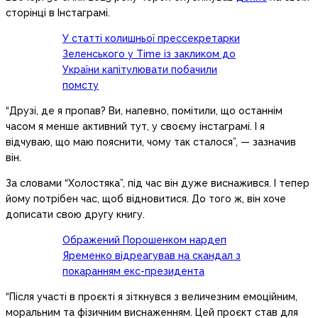
сторінці в Інстаграмі.
У статті колишньої прессекретарки
Зеленського у Time із закликом до
України капітулювати побачили
помсту
“Друзі, де я пропав? Ви, напевно, помітили, що останнім
часом я менше активний тут, у своєму інстаграмі. І я
відчуваю, що маю пояснити, чому так сталося”, — зазначив
він.
За словами “Холостяка”, під час він дуже виснажився. І тепер
йому потрібен час, щоб відновитися. До того ж, він хоче
дописати свою другу книгу.
Ображений Порошенком нардеп
Яременко відреагував на скандал з
покаранням екс-президента
“Після участі в проєкті я зіткнувся з величезним емоційним,
моральним та фізичним виснаженням. Цей проєкт став для