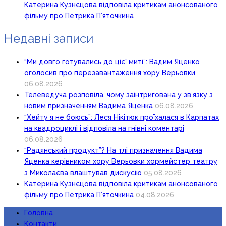
Катерина Кузнєцова відповіла критикам анонсованого
фільму про Петрика П’яточкина
Недавні записи
“Ми довго готувались до цієї миті”: Вадим Яценко
оголосив про перезавантаження хору Верьовки
06.08.2026
Телеведуча розповіла, чому заінтригована у зв’язку з
новим призначенням Вадима Яценка
06.08.2026
“Хейту я не боюсь”: Леся Нікітюк проїхалася в Карпатах
на квадроциклі і відповіла на гнівні коментарі
06.08.2026
“Радянський продукт”? На тлі призначення Вадима
Яценка керівником хору Верьовки хормейстер театру
з Миколаєва влаштував дискусію
05.08.2026
Катерина Кузнєцова відповіла критикам анонсованого
фільму про Петрика П’яточкина
04.08.2026
Головна
Контакти