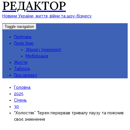
РЕДАКТОР
Новини України, життя, війни та шоу-бізнесу
Toggle navigation
Політика
Поле бою
Зброя і технології
Мобілізація
Життя
Таблоїд
Про проєкт
Головна
2025
Січень
30
“Холостяк” Терен перервав тривалу паузу та пояснив
своє зникнення