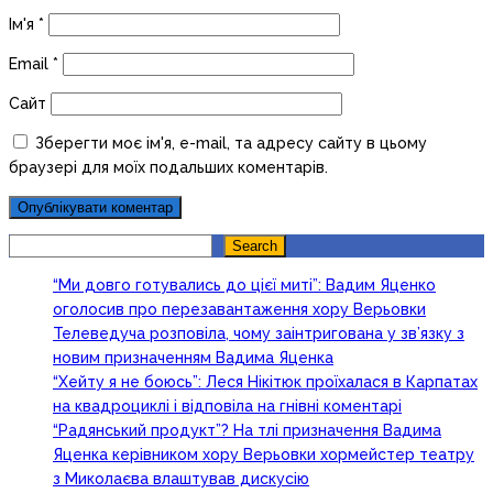
Ім'я
*
Email
*
Сайт
Зберегти моє ім'я, e-mail, та адресу сайту в цьому
браузері для моїх подальших коментарів.
Search
Search
“Ми довго готувались до цієї миті”: Вадим Яценко
оголосив про перезавантаження хору Верьовки
Телеведуча розповіла, чому заінтригована у зв’язку з
новим призначенням Вадима Яценка
“Хейту я не боюсь”: Леся Нікітюк проїхалася в Карпатах
на квадроциклі і відповіла на гнівні коментарі
“Радянський продукт”? На тлі призначення Вадима
Яценка керівником хору Верьовки хормейстер театру
з Миколаєва влаштував дискусію