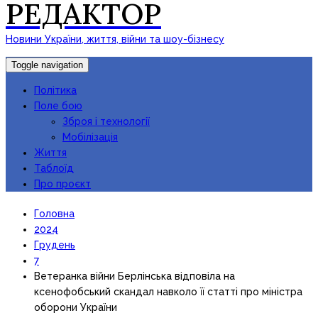
РЕДАКТОР
Новини України, життя, війни та шоу-бізнесу
Toggle navigation
Політика
Поле бою
Зброя і технології
Мобілізація
Життя
Таблоїд
Про проєкт
Головна
2024
Грудень
7
Ветеранка війни Берлінська відповіла на
ксенофобський скандал навколо її статті про міністра
оборони України