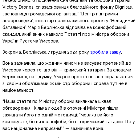
технологічного посилення Сил безпеки та оборони України
Victory Drones, співзасновниця благодійного фонду Dignitas,
засновниця громадської організації “Центр підтримки
аеророзвідки”, ініціатор правозахисного проєкту “Невидимий
батальйон” Марія Берлінська відповіла на ксенофобський
скандал, який виник навколо її статті про міністра оборони
України Рустема Умєрова.
Зокрема, Берлінська 7 грудня 2024 року
зробила заяву
.
Вона зазначила, що жодним чином не висуває претензій до
Умєрова через те, що він — кримський татарин. За словами
Берлінської, на її думку, Умєров просто погано справляється
зі своїми обов’язками як міністр оборони і справа тут не в
національності.
“Наша стаття по Міністру оброни викликала шквал
обговорення. Кілька людей в оточенні Міністра пішли
захищати його по одній методичці: “мовляв ви його
критикуєте, бо ви ксенофоби, бо він кримський татарин. Це у
вас національна неприязнь!”” — зазначила вона.