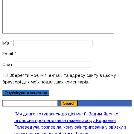
Ім'я
*
Email
*
Сайт
Зберегти моє ім'я, e-mail, та адресу сайту в цьому
браузері для моїх подальших коментарів.
Search
Search
“Ми довго готувались до цієї миті”: Вадим Яценко
оголосив про перезавантаження хору Верьовки
Телеведуча розповіла, чому заінтригована у зв’язку з
новим призначенням Вадима Яценка