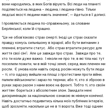
вони народились, в яких Богів вірують. Всі люди на планеті
поділяються на людина – людина, і людина-гівно. Тільки
людські якості людини мають значення”, — йдеться в її дописі.
І проявляється людина по-справжньому, за словами
Берлінської, коли їй страшно.
“Це не обов’язково страх смерті. Іноді це страх сказати
правду комусь сильнішому в ієрархії, або бути вигнаним з
племені, втратити статус. Або страх втратити ресурс для
життя свої сім’ї. Але це завжди про страх. Завжди про те,
хто ти коли дуже важко. І ніколи не про те, в які тіла нас тут
поселили пожити, чи в якій точці землі, серед яких племен ми
росли. Є умова коли навіть серед росіян можуть бути люди
– ті, хто одразу вийшли на площі з протестами проти війни,
палили військомати і зараз по тюрмах, або ті, хто зі зброєю в
руках зараз разом з нами воює на фронті. Тобто ті, хто своїм
життям бореться з абсолютним злом. Закидати мені
дискримінацію за національною ознакою як мінімум комічно).
Навіть достатньо подивитись кілька моїх публічних інтерв’ю,
щоб зрозуміти, наскільки це не в ті ворота. Вже тоді одним