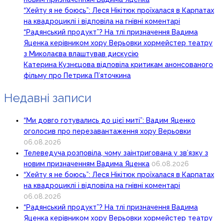
“Хейту я не боюсь”: Леся Нікітюк проїхалася в Карпатах
на квадроциклі і відповіла на гнівні коментарі
“Радянський продукт”? На тлі призначення Вадима
Яценка керівником хору Верьовки хормейстер театру
з Миколаєва влаштував дискусію
Катерина Кузнєцова відповіла критикам анонсованого
фільму про Петрика П’яточкина
Недавні записи
“Ми довго готувались до цієї миті”: Вадим Яценко
оголосив про перезавантаження хору Верьовки
06.08.2026
Телеведуча розповіла, чому заінтригована у зв’язку з
новим призначенням Вадима Яценка
06.08.2026
“Хейту я не боюсь”: Леся Нікітюк проїхалася в Карпатах
на квадроциклі і відповіла на гнівні коментарі
06.08.2026
“Радянський продукт”? На тлі призначення Вадима
Яценка керівником хору Верьовки хормейстер театру