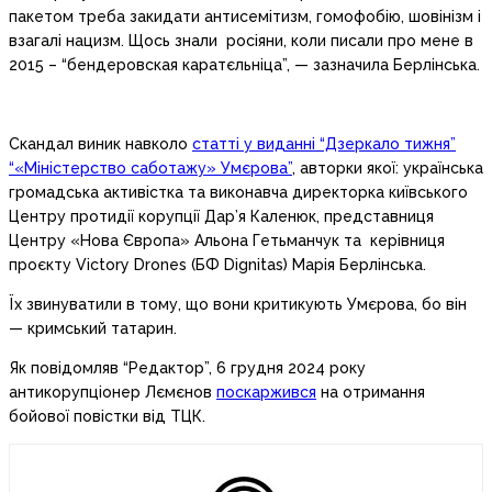
пакетом треба закидати антисемітизм, гомофобію, шовінізм і
взагалі нацизм. Щось знали росіяни, коли писали про мене в
2015 – “бендеровская каратєльніца”, — зазначила Берлінська.
Скандал виник навколо
статті у виданні “Дзеркало тижня”
“«Міністерство саботажу» Умєрова”
, авторки якої: українська
громадська активістка та виконавча директорка київського
Центру протидії корупції Дар’я Каленюк, представниця
Центру «Нова Європа» Альона Гетьманчук та керівниця
проєкту Victory Drones (БФ Dignitas) Марія Берлінська.
Їх звинуватили в тому, що вони критикують Умєрова, бо він
— кримський татарин.
Як повідомляв “Редактор”, 6 грудня 2024 року
антикорупціонер Лємєнов
поскаржився
на отримання
бойової повістки від ТЦК.