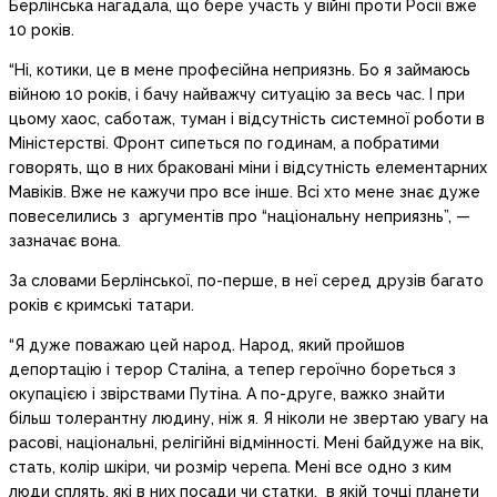
Берлінська нагадала, що бере участь у війні проти Росії вже
10 років.
“Ні, котики, це в мене професійна неприязнь. Бо я займаюсь
війною 10 років, і бачу найважчу ситуацію за весь час. І при
цьому хаос, саботаж, туман і відсутність системної роботи в
Міністерстві. Фронт сипеться по годинам, а побратими
говорять, що в них браковані міни і відсутність елементарних
Мавіків. Вже не кажучи про все інше. Всі хто мене знає дуже
повеселились з аргументів про “національну неприязнь”, —
зазначає вона.
За словами Берлінської, по-перше, в неї серед друзів багато
років є кримські татари.
“Я дуже поважаю цей народ. Народ, який пройшов
депортацію і терор Сталіна, а тепер героїчно бореться з
окупацією і звірствами Путіна. А по-друге, важко знайти
більш толерантну людину, ніж я. Я ніколи не звертаю увагу на
расові, національні, релігійні відмінності. Мені байдуже на вік,
стать, колір шкіри, чи розмір черепа. Мені все одно з ким
люди сплять, які в них посади чи статки, в якій точці планети