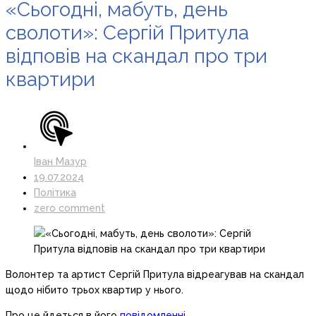
«Сьогодні, мабуть, день
сволоти»: Сергій Притула
відповів на скандал про три
квартири
Іван Мазур
19.07.2024
Політика
zero comment
Волонтер та артист Сергій Притула відреагував на скандал
щодо нібито трьох квартир у нього.
Про це йдеться в його
повідомленні
.