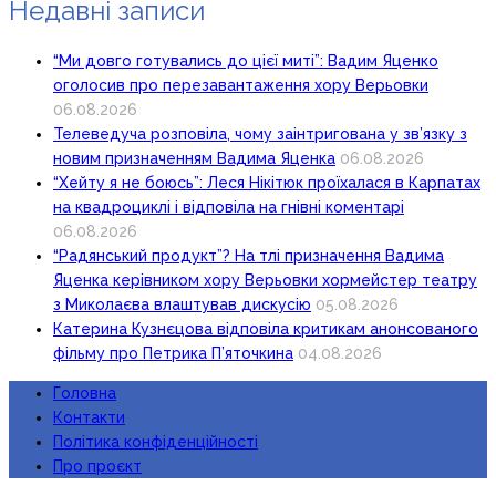
Недавні записи
“Ми довго готувались до цієї миті”: Вадим Яценко
оголосив про перезавантаження хору Верьовки
06.08.2026
Телеведуча розповіла, чому заінтригована у зв’язку з
новим призначенням Вадима Яценка
06.08.2026
“Хейту я не боюсь”: Леся Нікітюк проїхалася в Карпатах
на квадроциклі і відповіла на гнівні коментарі
06.08.2026
“Радянський продукт”? На тлі призначення Вадима
Яценка керівником хору Верьовки хормейстер театру
з Миколаєва влаштував дискусію
05.08.2026
Катерина Кузнєцова відповіла критикам анонсованого
фільму про Петрика П’яточкина
04.08.2026
Головна
Контакти
Політика конфіденційності
Про проєкт