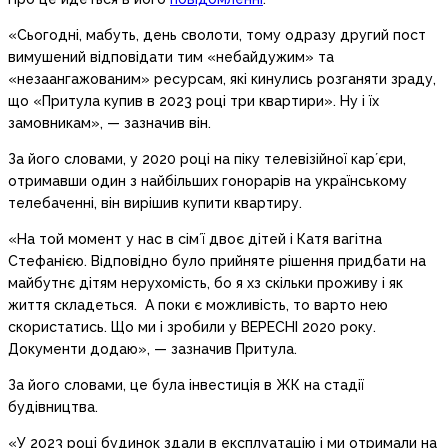
«Сьогодні, мабуть, день сволоти, тому одразу другий пост
вимушений відповідати тим «небайдужим» та
«незаангажованим» ресурсам, які кинулись розганяти зраду,
що «Притула купив в 2023 році три квартири». Ну і їх
замовникам», — зазначив він.
За його словами, у 2020 році на піку телевізійної карʼєри,
отримавши один з найбільших гонорарів на українському
телебаченні, він вирішив купити квартиру.
«На той момент у нас в сімʼї двоє дітей і Катя вагітна
Стефанією. Відповідно було прийняте рішення придбати на
майбутнє дітям нерухомість, бо я хз скільки проживу і як
життя складеться. А поки є можливість, то варто нею
скористатись. Що ми і зробили у ВЕРЕСНІ 2020 року.
Документи додаю», — зазначив Притула.
За його словами, це була інвестиція в ЖК на стадії
будівництва.
«У 2023 році будинок здали в експлуатацію і ми отримали на