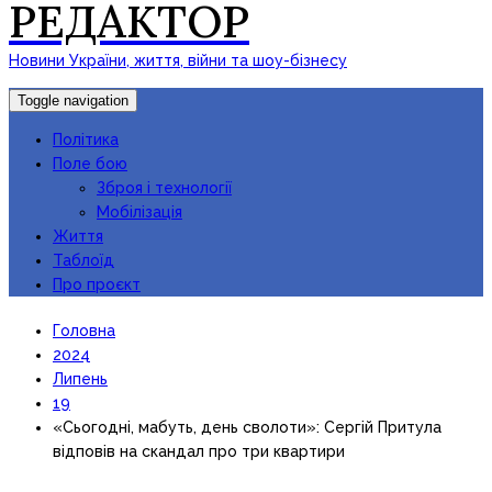
РЕДАКТОР
Новини України, життя, війни та шоу-бізнесу
Toggle navigation
Політика
Поле бою
Зброя і технології
Мобілізація
Життя
Таблоїд
Про проєкт
Головна
2024
Липень
19
«Сьогодні, мабуть, день сволоти»: Сергій Притула
відповів на скандал про три квартири