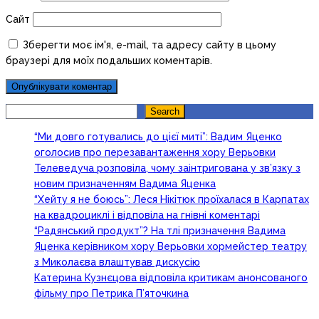
Сайт
Зберегти моє ім'я, e-mail, та адресу сайту в цьому
браузері для моїх подальших коментарів.
Search
Search
“Ми довго готувались до цієї миті”: Вадим Яценко
оголосив про перезавантаження хору Верьовки
Телеведуча розповіла, чому заінтригована у зв’язку з
новим призначенням Вадима Яценка
“Хейту я не боюсь”: Леся Нікітюк проїхалася в Карпатах
на квадроциклі і відповіла на гнівні коментарі
“Радянський продукт”? На тлі призначення Вадима
Яценка керівником хору Верьовки хормейстер театру
з Миколаєва влаштував дискусію
Катерина Кузнєцова відповіла критикам анонсованого
фільму про Петрика П’яточкина