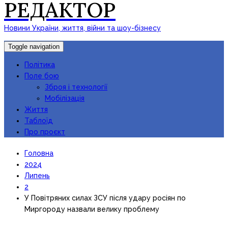
РЕДАКТОР
Новини України, життя, війни та шоу-бізнесу
Toggle navigation
Політика
Поле бою
Зброя і технології
Мобілізація
Життя
Таблоїд
Про проєкт
Головна
2024
Липень
2
У Повітряних силах ЗСУ після удару росіян по
Миргороду назвали велику проблему