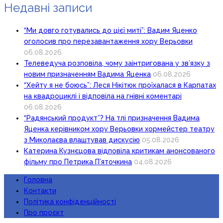
Недавні записи
“Ми довго готувались до цієї миті”: Вадим Яценко
оголосив про перезавантаження хору Верьовки
06.08.2026
Телеведуча розповіла, чому заінтригована у зв’язку з
новим призначенням Вадима Яценка
06.08.2026
“Хейту я не боюсь”: Леся Нікітюк проїхалася в Карпатах
на квадроциклі і відповіла на гнівні коментарі
06.08.2026
“Радянський продукт”? На тлі призначення Вадима
Яценка керівником хору Верьовки хормейстер театру
з Миколаєва влаштував дискусію
05.08.2026
Катерина Кузнєцова відповіла критикам анонсованого
фільму про Петрика П’яточкина
04.08.2026
Головна
Контакти
Політика конфіденційності
Про проєкт