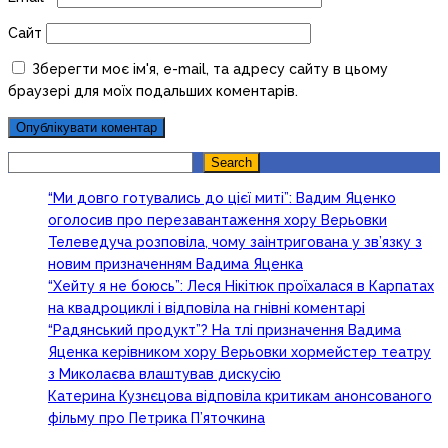
Сайт
Зберегти моє ім'я, e-mail, та адресу сайту в цьому
браузері для моїх подальших коментарів.
Search
Search
“Ми довго готувались до цієї миті”: Вадим Яценко
оголосив про перезавантаження хору Верьовки
Телеведуча розповіла, чому заінтригована у зв’язку з
новим призначенням Вадима Яценка
“Хейту я не боюсь”: Леся Нікітюк проїхалася в Карпатах
на квадроциклі і відповіла на гнівні коментарі
“Радянський продукт”? На тлі призначення Вадима
Яценка керівником хору Верьовки хормейстер театру
з Миколаєва влаштував дискусію
Катерина Кузнєцова відповіла критикам анонсованого
фільму про Петрика П’яточкина