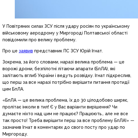
У Повітряних силах ЗСУ після удару росіян по українському
військовому аеродрому у Миргороді Полтавської області
повідомили про велику проблему.
Про це
заявив
представник ПС ЗСУ Юрій Ігнат.
Зокрема, за його словами, наразі велика проблема — це
ворожі дрони, безпілотні літаючи апарати (БпЛА), які
залітають вглиб України і ведуть розвідку. Ігнат підкреслив,
що перш за все наразі потрібно вирішити питання протидії
цим БпЛА.
«БпЛА — це велика проблема, їх до 30 цілодобово ширяє,
пролітає інколи в тил! Є у Вас варіанти вирішення? Чи
думаєте ніхто над цим не працює? Працюють… але не все
так просто! Треба вирішити перш за все проблему БпЛА!» —
зазначив Ігнат в коментарях до свого посту про удар по
Миргороду.