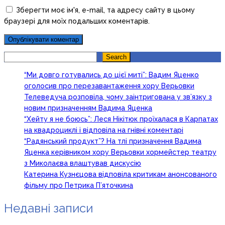
Зберегти моє ім'я, e-mail, та адресу сайту в цьому
браузері для моїх подальших коментарів.
Search
Search
“Ми довго готувались до цієї миті”: Вадим Яценко
оголосив про перезавантаження хору Верьовки
Телеведуча розповіла, чому заінтригована у зв’язку з
новим призначенням Вадима Яценка
“Хейту я не боюсь”: Леся Нікітюк проїхалася в Карпатах
на квадроциклі і відповіла на гнівні коментарі
“Радянський продукт”? На тлі призначення Вадима
Яценка керівником хору Верьовки хормейстер театру
з Миколаєва влаштував дискусію
Катерина Кузнєцова відповіла критикам анонсованого
фільму про Петрика П’яточкина
Недавні записи