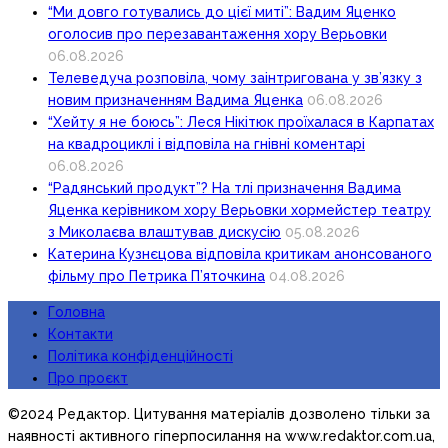
“Ми довго готувались до цієї миті”: Вадим Яценко
оголосив про перезавантаження хору Верьовки
06.08.2026
Телеведуча розповіла, чому заінтригована у зв’язку з
новим призначенням Вадима Яценка
06.08.2026
“Хейту я не боюсь”: Леся Нікітюк проїхалася в Карпатах
на квадроциклі і відповіла на гнівні коментарі
06.08.2026
“Радянський продукт”? На тлі призначення Вадима
Яценка керівником хору Верьовки хормейстер театру
з Миколаєва влаштував дискусію
05.08.2026
Катерина Кузнєцова відповіла критикам анонсованого
фільму про Петрика П’яточкина
04.08.2026
Головна
Контакти
Політика конфіденційності
Про проєкт
©2024 Редактор. Цитування матеріалів дозволено тільки за
наявності активного гіперпосилання на www.redaktor.com.ua,