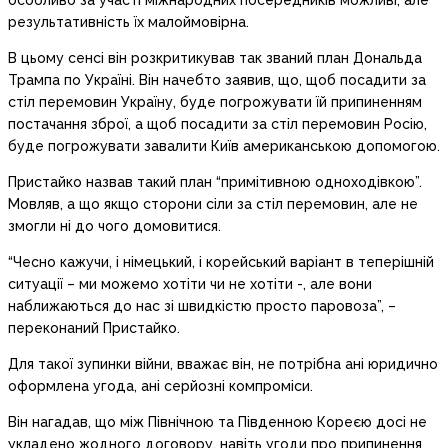
особливо за участі міжнародних посередників можливі, але
результативність їх малоймовірна.
В цьому сенсі він розкритикував так званий план Дональда
Трампа по Україні. Він начебто заявив, що, щоб посадити за
стіл перемовин Україну, буде погрожувати їй припиненням
постачання зброї, а щоб посадити за стіл перемовин Росію,
буде погрожувати завалити Київ американською допомогою.
Пристайко назвав такий план “примітивною одноходівкою”.
Мовляв, а що якщо сторони сіли за стіл перемовин, але не
змогли ні до чого домовитися.
“Чесно кажучи, і німецький, і корейський варіант в теперішній
ситуації – ми можемо хотіти чи не хотіти -, але вони
наближаються до нас зі швидкістю просто паровоза”, –
переконаний Пристайко.
Для такої зупинки війни, вважає він, не потрібна ані юридично
оформлена угода, ані серйозні компроміси.
Він нагадав, що між Північною та Південною Кореєю досі не
укладено жодного договору, навіть угоди про припинення