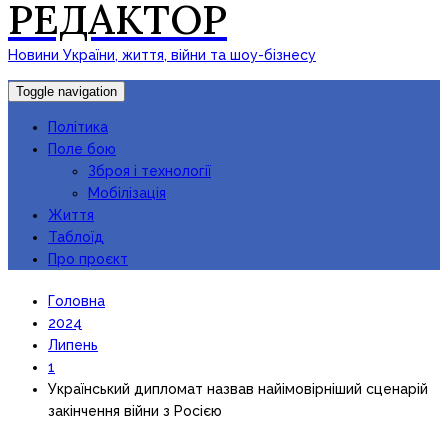
РЕДАКТОР
Новини України, життя, війни та шоу-бізнесу
Toggle navigation
Політика
Поле бою
Зброя і технології
Мобілізація
Життя
Таблоїд
Про проєкт
Головна
2024
Липень
1
Український дипломат назвав найімовірніший сценарій
закінчення війни з Росією