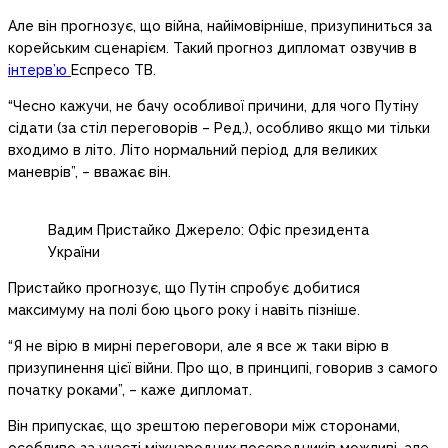
Але він прогнозує, що війна, найімовірніше, призупиниться за
корейським сценарієм. Такий прогноз дипломат озвучив в
інтерв’ю
Еспресо ТВ.
“Чесно кажучи, не бачу особливої причини, для чого Путіну
сідати (за стіл переговорів – Ред.), особливо якщо ми тільки
входимо в літо. Літо нормальний період для великих
маневрів”, – вважає він.
Вадим Пристайко Джерело: Офіс президента
України
Пристайко прогнозує, що Путін спробує добитися
максимуму на полі бою цього року і навіть пізніше.
“Я не вірю в мирні переговори, але я все ж таки вірю в
призупинення цієї війни. Про що, в принципі, говорив з самого
початку роками”, – каже дипломат.
Він припускає, що зрештою переговори між сторонами,