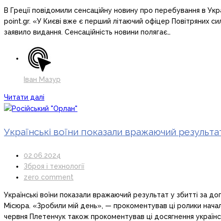
В Греції повідомили сенсаційну новину про перебування в Укр
point.gr. «У Києві вже є перший літаючий офіцер Повітряних с
заявило видання. Сенсаційність новини полягає…
Іван Мазур
Читати далі
Українські воїни показали вражаючий результат
02.06.2024
Зброя і технології
zero comment
Українські воїни показали вражаючий результат у збитті за д
Місюра. «Зробили мій день», — прокоментував ці ролики нача
червня Плетенчук також прокоментував ці досягнення українсь