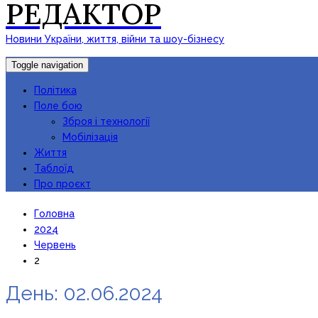
РЕДАКТОР
Новини України, життя, війни та шоу-бізнесу
Toggle navigation
Політика
Поле бою
Зброя і технології
Мобілізація
Життя
Таблоїд
Про проєкт
Головна
2024
Червень
2
День:
02.06.2024