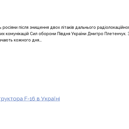
ь росіяни після знищення двох літаків дальнього радіолокаційно
их комунікацій Сил оборони Півдня України Дмитро Плетенчук. 
ачають кожного дня….
руктора F-16 в Україні