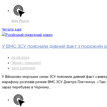
Іван Мазур
Читати далі
У ВМС ЗСУ пояснили дивний факт з порожнім р
02.06.2024
Зброя і технології
zero comment
У Військово-морських силах ЗСУ пояснили дивний факт з вивед
марафону розповів речник ВМС ЗСУ Дмитро Плетенчук. «Там зар
зараз перебуває в Чорному…