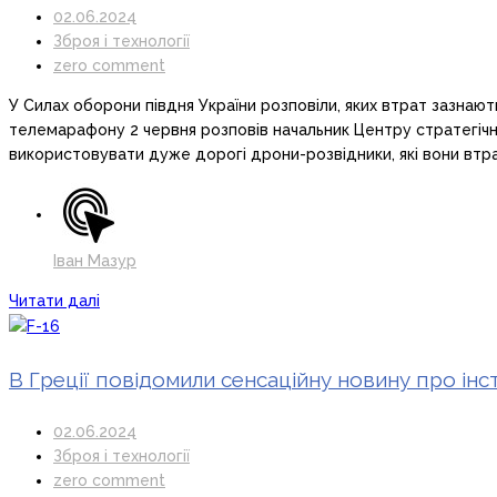
02.06.2024
Зброя і технології
zero comment
У Силах оборони півдня України розповіли, яких втрат зазнают
телемарафону 2 червня розповів начальник Центру стратегічн
використовувати дуже дорогі дрони-розвідники, які вони втр
Іван Мазур
Читати далі
В Греції повідомили сенсаційну новину про інст
02.06.2024
Зброя і технології
zero comment