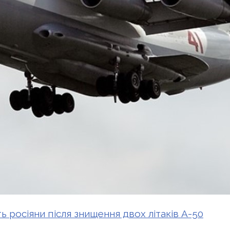
ь росіяни після знищення двох літаків А-50