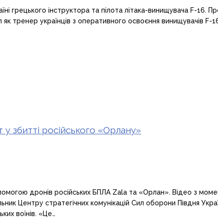
аїні грецького інструктора та пілота літака-винищувача F-16. 
ил як тренер українців з оперативного освоєння винищувачів F-
 у збитті російського «Орлану»
опомогою дронів російських БПЛА Zala та «Орлан». Відео з мом
льник Центру стратегічних комунікацій Сил оборони Півдня Укр
ких воїнів. «Це…