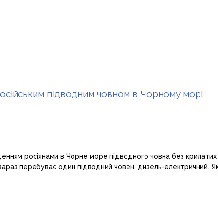
осійським підводним човном в Чорному морі
енням росіянами в Чорне море підводного човна без крилатих р
аз перебуває один підводний човен, дизель-електричний. Який 