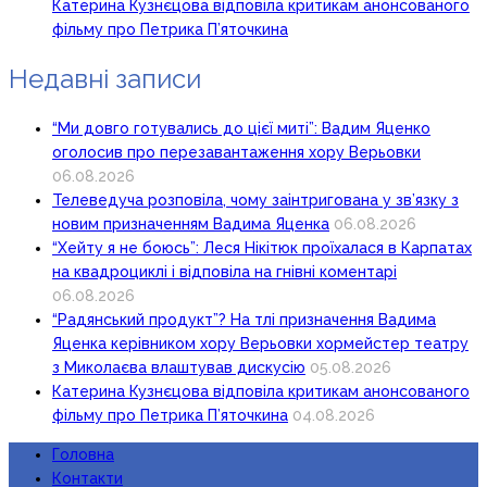
Катерина Кузнєцова відповіла критикам анонсованого
фільму про Петрика П’яточкина
Недавні записи
“Ми довго готувались до цієї миті”: Вадим Яценко
оголосив про перезавантаження хору Верьовки
06.08.2026
Телеведуча розповіла, чому заінтригована у зв’язку з
новим призначенням Вадима Яценка
06.08.2026
“Хейту я не боюсь”: Леся Нікітюк проїхалася в Карпатах
на квадроциклі і відповіла на гнівні коментарі
06.08.2026
“Радянський продукт”? На тлі призначення Вадима
Яценка керівником хору Верьовки хормейстер театру
з Миколаєва влаштував дискусію
05.08.2026
Катерина Кузнєцова відповіла критикам анонсованого
фільму про Петрика П’яточкина
04.08.2026
Головна
Контакти