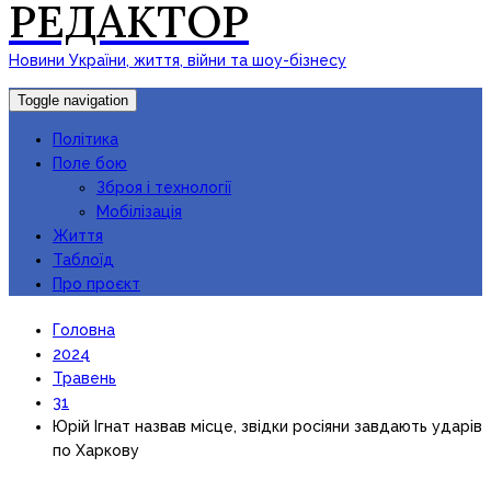
РЕДАКТОР
Новини України, життя, війни та шоу-бізнесу
Toggle navigation
Політика
Поле бою
Зброя і технології
Мобілізація
Життя
Таблоїд
Про проєкт
Головна
2024
Травень
31
Юрій Ігнат назвав місце, звідки росіяни завдають ударів
по Харкову