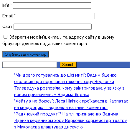
Ім'я
*
Email
*
Сайт
Зберегти моє ім'я, e-mail, та адресу сайту в цьому
браузері для моїх подальших коментарів.
Search
Search
“Ми довго готувались до цієї миті”: Вадим Яценко
оголосив про перезавантаження хору Верьовки
Телеведуча розповіла, чому заінтригована у зв’язку з
новим призначенням Вадима Яценка
“Хейту я не боюсь”: Леся Нікітюк проїхалася в Карпатах
на квадроциклі і відповіла на гнівні коментарі
“Радянський продукт”? На тлі призначення Вадима
Яценка керівником хору Верьовки хормейстер театру
з Миколаєва влаштував дискусію