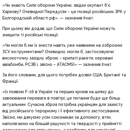
«Чи знають Сили оборони України, звідки окупант б’є
Харкову? Очевидно! Передусім – це позиції російських ЗРК у
Бєлгородській області рф», — зазначив Ігнат.
При цьому він додав, що Сили оборони України можуть
знищити ті російські позиції.
«Чи могли б ми їх знести навіть уже наявними на озброєнні
ЗСУ інструментами? Очевидно, могли б, застосовуючи
високоточну західну зброю – крилаті ракети, керовані
авіабомби, РСЗВ і, звісно – ATACMS!» — зазначив Ігнат.
За його словами, для цього потрібен дозвіл США, Британії та
Франції.
«Із появою F-16 в Україні та перших кроків на шляху до
завоювання переваги в повітрі, це питання буде ще більш
актуальним. Сучасна зброя потрібна українцям для захисту
від російського тероризму і її ефективного застосування.
Звісно, ми дякуємо усім союзникам за допомогу, втім,
наполягаємо на більшій рішучості та твердості у прийнятті