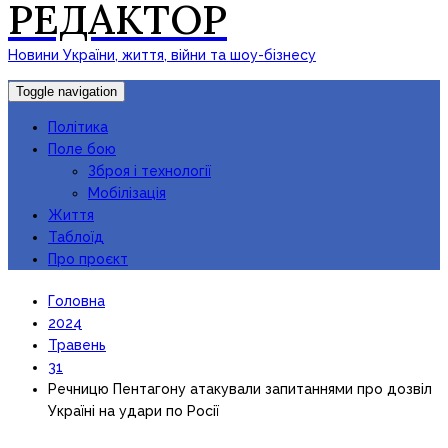
РЕДАКТОР
Новини України, життя, війни та шоу-бізнесу
Toggle navigation
Політика
Поле бою
Зброя і технології
Мобілізація
Життя
Таблоїд
Про проєкт
Головна
2024
Травень
31
Речницю Пентагону атакували запитаннями про дозвіл
Україні на удари по Росії