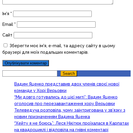
Ім'я
*
Email
*
Сайт
Зберегти моє ім'я, e-mail, та адресу сайту в цьому
браузері для моїх подальших коментарів.
Search
Search
Вадим Яценко представив двох членів своєї нової
команди у Хорі Верьовки
“Ми довго готувались до цієї миті”: Вадим Яценко
оголосив про перезавантаження хору Верьовки
Телеведуча розповіла, чому заінтригована у зв’язку з
новим призначенням Вадима Яценка
“Хейту я не боюсь”: Леся Нікітюк проїхалася в Карпатах
на квадроциклі і відповіла на гнівні коментарі