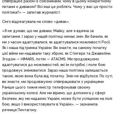
співпрацює разом із союзниками, чому в цьому конкретному
питанні є диваком? Всі інші це роблять. Чому у вас це просто
політика?» — запитав журналіст.
Сінгх відреагувала на слово «дивак».
«Я не думаю, що ми диваки, Майку, але я вдячна за
запитання. І зараз у нашій політиці немає змін. Ви бачили, як
ми з часом адаптувалися, як адаптувалися можливості Росії.
Як і наша підтримка України. Ви знаєте, на самому початку
цієї війни ми надавали таку зброю, як Стінгери та Джавеліни.
Згодом — HIMARS, потім — ATACMS. Ми продовжуємо
адаптуватися до можливостей, які їм потрібні, і поле бою
продовжує змінюватися. Зараз наша політика залишається
такою, якою вона була від початку. Змін не відбулося. По суті,
ви знаєте, ми продовжуємо співпрацювати з українцями.
Раніше цього тижня міністр телефонував своєму
українському колезі. Але ми віримо, що допомога у сфері
безпеки, яку ми надаємо Україні, може бути успішною на полі
бою, якщо її використовувати в Україні», — зазначила
речниця Пентагону.