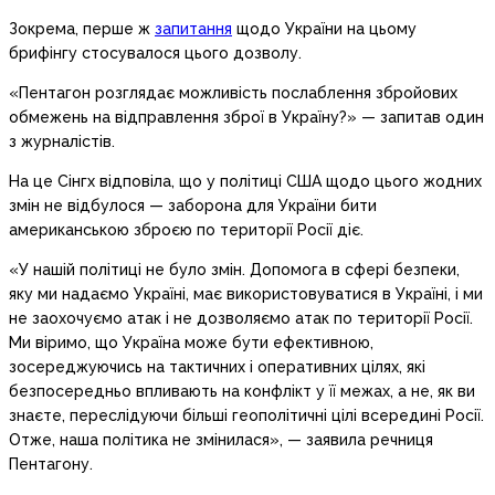
Зокрема, перше ж
запитання
щодо України на цьому
брифінгу стосувалося цього дозволу.
«Пентагон розглядає можливість послаблення збройових
обмежень на відправлення зброї в Україну?» — запитав один
з журналістів.
На це Сінгх відповіла, що у політиці США щодо цього жодних
змін не відбулося — заборона для України бити
американською зброєю по території Росії діє.
«У нашій політиці не було змін. Допомога в сфері безпеки,
яку ми надаємо Україні, має використовуватися в Україні, і ми
не заохочуємо атак і не дозволяємо атак по території Росії.
Ми віримо, що Україна може бути ефективною,
зосереджуючись на тактичних і оперативних цілях, які
безпосередньо впливають на конфлікт у її межах, а не, як ви
знаєте, переслідуючи більші геополітичні цілі всередині Росії.
Отже, наша політика не змінилася», — заявила речниця
Пентагону.