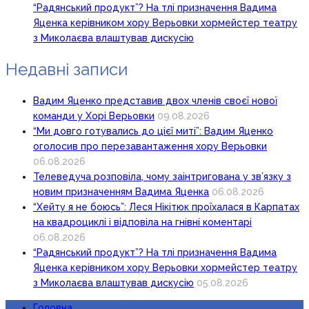
“Радянський продукт”? На тлі призначення Вадима
Яценка керівником хору Верьовки хормейстер театру
з Миколаєва влаштував дискусію
Недавні записи
Вадим Яценко представив двох членів своєї нової
команди у Хорі Верьовки
09.08.2026
“Ми довго готувались до цієї миті”: Вадим Яценко
оголосив про перезавантаження хору Верьовки
06.08.2026
Телеведуча розповіла, чому заінтригована у зв’язку з
новим призначенням Вадима Яценка
06.08.2026
“Хейту я не боюсь”: Леся Нікітюк проїхалася в Карпатах
на квадроциклі і відповіла на гнівні коментарі
06.08.2026
“Радянський продукт”? На тлі призначення Вадима
Яценка керівником хору Верьовки хормейстер театру
з Миколаєва влаштував дискусію
05.08.2026
Головна