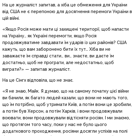
На це журналіст запитав, а хіба це обмеження для України
від США не є перепоною для досягнення перемоги України в
цій війні.
«Якщо Росія може мати ці захищені території, щоб напасти
на Україну… як Україні перемогти, якщо Росія
продовжуватиме завдавати їм ударів із цих районів? США
кажуть, що вам заборонено бити їх тут… Хіба ви не
заважаєте їм справді стати… ви… знаєте, ви даєте їм
достатньо, щоб не програти, але недостатньо, щоб
виграти?» — запитав журналіст.
На це Сінгх відповіла, що не знає.
«Я не знаю, Майк. Я думаю, що на самому початку цієї війни
ви бачили, як багато людей казали, що вони не мають того,
що їм потрібно, щоб утримати Київ, а потім вони це зробили,
а потім був Херсон, а потім Харків, і вони продовжували
воювати, вони продовжували відтісняти росіян. І ми знаємо,
що протягом того часу, поки у нас не було цього
додаткового проходження, росіяни досягли успіхів на полі