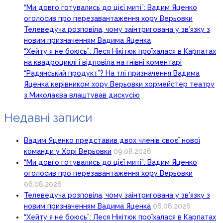
“Ми довго готувались до цієї миті”: Вадим Яценко
оголосив про перезавантаження хору Верьовки
Телеведуча розповіла, чому заінтригована у зв’язку з
новим призначенням Вадима Яценка
“Хейту я не боюсь”: Леся Нікітюк проїхалася в Карпатах
на квадроциклі і відповіла на гнівні коментарі
“Радянський продукт”? На тлі призначення Вадима
Яценка керівником хору Верьовки хормейстер театру
з Миколаєва влаштував дискусію
Недавні записи
Вадим Яценко представив двох членів своєї нової
команди у Хорі Верьовки
09.08.2026
“Ми довго готувались до цієї миті”: Вадим Яценко
оголосив про перезавантаження хору Верьовки
06.08.2026
Телеведуча розповіла, чому заінтригована у зв’язку з
новим призначенням Вадима Яценка
06.08.2026
“Хейту я не боюсь”: Леся Нікітюк проїхалася в Карпатах