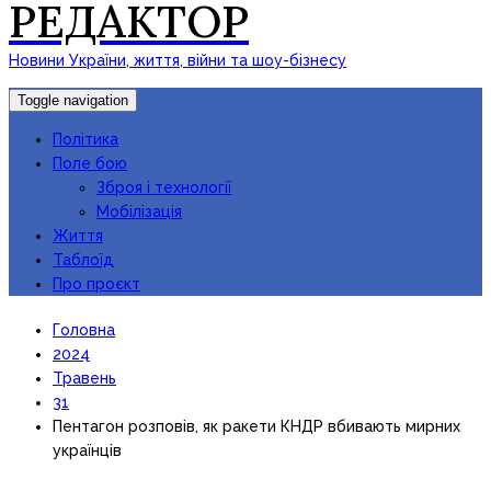
РЕДАКТОР
Новини України, життя, війни та шоу-бізнесу
Toggle navigation
Політика
Поле бою
Зброя і технології
Мобілізація
Життя
Таблоїд
Про проєкт
Головна
2024
Травень
31
Пентагон розповів, як ракети КНДР вбивають мирних
українців