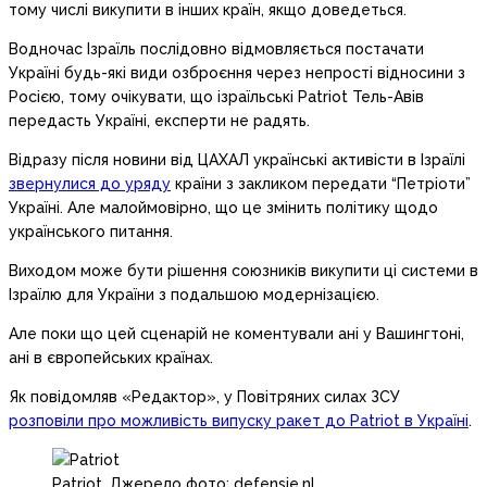
тому числі викупити в інших країн, якщо доведеться.
Водночас Ізраїль послідовно відмовляється постачати
Україні будь-які види озброєння через непрості відносини з
Росією, тому очікувати, що ізраїльські Patriot Тель-Авів
передасть Україні, експерти не радять.
Відразу після новини від ЦАХАЛ українські активісти в Ізраїлі
звернулися до уряду
країни з закликом передати “Петріоти”
Україні. Але малоймовірно, що це змінить політику щодо
українського питання.
Виходом може бути рішення союзників викупити ці системи в
Ізраїлю для України з подальшою модернізацією.
Але поки що цей сценарій не коментували ані у Вашингтоні,
ані в європейських країнах.
Як повідомляв «Редактор», у Повітряних силах ЗСУ
розповіли про можливість випуску ракет до Patriot в Україні
.
Patriot. Джерело фото: defensie.nl