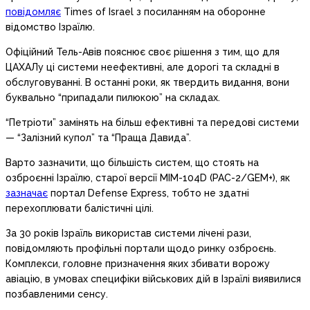
повідомляє
Times of Israel з посиланням на оборонне
відомство Ізраїлю.
Офіційний Тель-Авів пояснює своє рішення з тим, що для
ЦАХАЛу ці системи неефективні, але дорогі та складні в
обслуговуванні. В останні роки, як твердить видання, вони
буквально “припадали пилюкою” на складах.
“Петріоти” замінять на більш ефективні та передові системи
— “Залізний купол” та “Праща Давида”.
Варто зазначити, що більшість систем, що стоять на
озброєнні Ізраїлю, старої версії MIM-104D (PAC-2/GEM+), як
зазначає
портал Defense Express, тобто не здатні
перехоплювати балістичні цілі.
За 30 років Ізраїль використав системи лічені рази,
повідомляють профільні портали щодо ринку озброєнь.
Комплекси, головне призначення яких збивати ворожу
авіацію, в умовах специфіки військових дій в Ізраїлі виявилися
позбавленими сенсу.