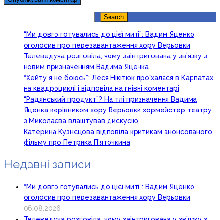
Search
Search
“Ми довго готувались до цієї миті”: Вадим Яценко
оголосив про перезавантаження хору Верьовки
Телеведуча розповіла, чому заінтригована у зв’язку з
новим призначенням Вадима Яценка
“Хейту я не боюсь”: Леся Нікітюк проїхалася в Карпатах
на квадроциклі і відповіла на гнівні коментарі
“Радянський продукт”? На тлі призначення Вадима
Яценка керівником хору Верьовки хормейстер театру
з Миколаєва влаштував дискусію
Катерина Кузнєцова відповіла критикам анонсованого
фільму про Петрика П’яточкина
Недавні записи
“Ми довго готувались до цієї миті”: Вадим Яценко
оголосив про перезавантаження хору Верьовки
06.08.2026
Телеведуча розповіла, чому заінтригована у зв’язку з