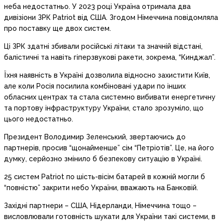
неба недостатньо. У 2023 році Україна отримала два
дивізіони ЗРК Patriot від США. Згодом Німеччина повідомляла
про поставку ще двох систем.
Ці ЗРК здатні збивали російські літаки та значній відстані,
балістичні та навіть гіперзвукові ракети, зокрема, “Кинджал”.
Їхня наявність в Україні дозволила відносно захистити Київ,
але коли Росія посилила комбіновані удари по інших
обласних центрах та стала системно вибивати енергетичну
та портову інфраструктуру України, стало зрозуміло, що
цього недостатньо.
Президент Володимир Зеленський, звертаючись до
партнерів, просив “щонайменше” сім “Петріотів”. Це, на його
думку, серйозно змінило б безпекову ситуацію в Україні.
25 систем Patriot по шість-вісім батарей в кожній могли б
“повністю” закрити небо України, вважають на Банковій.
Західні партнери – США, Нідерланди, Німеччина тощо –
висловлювали готовність шукати для України такі системи, в