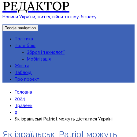
РЕДАКТОР
Новини України, життя, війни та шоу-бізнесу
Toggle navigation
Політика
Поле бою
Зброя і технології
Мобілізація
Життя
Таблоїд
Про проєкт
Головна
2024
Травень
2
Як ізраїльські Patriot можуть дістатися Україні
Як ізраїльські Patriot можуть