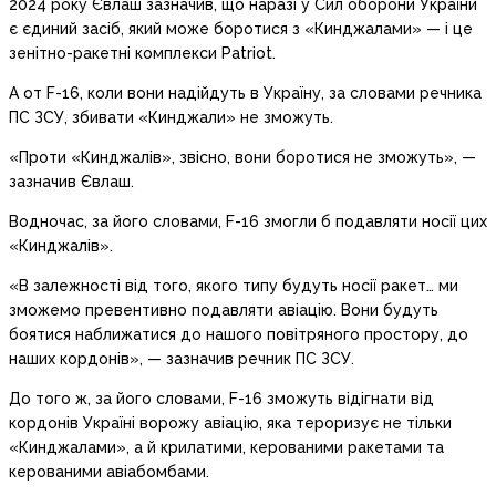
2024 року Євлаш зазначив, що наразі у Сил оборони України
є єдиний засіб, який може боротися з «Кинджалами» — і це
зенітно-ракетні комплекси Patriot.
А от F-16, коли вони надійдуть в Україну, за словами речника
ПС ЗСУ, збивати «Кинджали» не зможуть.
«Проти «Кинджалів», звісно, вони боротися не зможуть», —
зазначив Євлаш.
Водночас, за його словами, F-16 змогли б подавляти носії цих
«Кинджалів».
«В залежності від того, якого типу будуть носії ракет… ми
зможемо превентивно подавляти авіацію. Вони будуть
боятися наближатися до нашого повітряного простору, до
наших кордонів», — зазначив речник ПС ЗСУ.
До того ж, за його словами, F-16 зможуть відігнати від
кордонів Україні ворожу авіацію, яка тероризує не тільки
«Кинджалами», а й крилатими, керованими ракетами та
керованими авіабомбами.