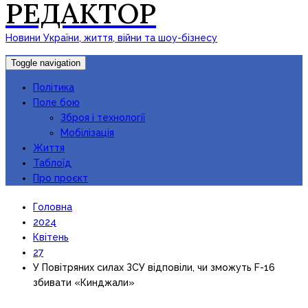
РЕДАКТОР
Новини України, життя, війни та шоу-бізнесу
Toggle navigation
Політика
Поле бою
Зброя і технології
Мобілізація
Життя
Таблоїд
Про проєкт
Головна
2024
Квітень
27
У Повітряних силах ЗСУ відповіли, чи зможуть F-16
збивати «Кинджали»