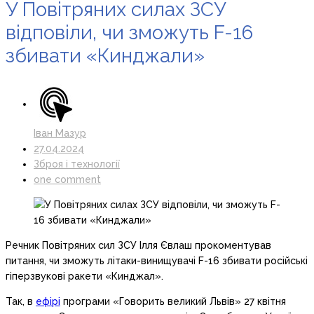
У Повітряних силах ЗСУ
відповіли, чи зможуть F-16
збивати «Кинджали»
Іван Мазур
27.04.2024
Зброя і технології
one comment
Речник Повітряних сил ЗСУ Ілля Євлаш прокоментував
питання, чи зможуть літаки-винищувачі F-16 збивати російські
гіперзвукові ракети «Кинджал».
Так, в
ефірі
програми «Говорить великий Львів» 27 квітня