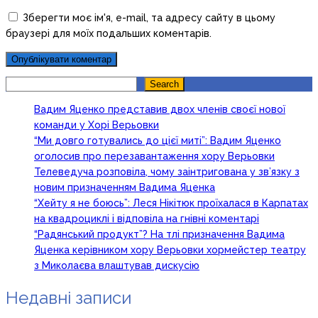
Зберегти моє ім'я, e-mail, та адресу сайту в цьому
браузері для моїх подальших коментарів.
Search
Search
Вадим Яценко представив двох членів своєї нової
команди у Хорі Верьовки
“Ми довго готувались до цієї миті”: Вадим Яценко
оголосив про перезавантаження хору Верьовки
Телеведуча розповіла, чому заінтригована у зв’язку з
новим призначенням Вадима Яценка
“Хейту я не боюсь”: Леся Нікітюк проїхалася в Карпатах
на квадроциклі і відповіла на гнівні коментарі
“Радянський продукт”? На тлі призначення Вадима
Яценка керівником хору Верьовки хормейстер театру
з Миколаєва влаштував дискусію
Недавні записи