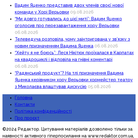
Вадим Яценко представив двох членів своєї нової
команди у Хорі Верьовки
09.08.2026
“Ми довго готувались до цієї миті”: Вадим Яценко
оголосив про перезавантаження хору Верьовки
06.08.2026
Телеведуча розповіла, чому заінтригована у зв’язку з
новим призначенням Вадима Яценка
06.08.2026
“Хейту я не боюсь”: Леся Нікітюк проїхалася в Карпатах
на квадроциклі і відповіла на гнівні коментарі
06.08.2026
“Радянський продукт”? На тлі призначення Вадима
Яценка керівником хору Верьовки хормейстер театру
з Миколаєва влаштував дискусію
05.08.2026
Головна
Контакти
Політика конфіденційності
Про проєкт
©2024 Редактор. Цитування матеріалів дозволено тільки за
наявності активного гіперпосилання на www.redaktor.com.ua,