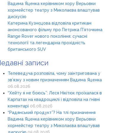
Вадима Яценка керівником хору Верьовки
хормейстер театру з Миколаєва влаштував
дискусію
Катерина Кузнєцова відповіла критикам
анонсованого фільму про Петрика П’яточкина
Range Rover нового покоління: сучасні
технології та легендарна прохідність
британського SUV
едавні записи
Телеведуча розповіла, чому заінтригована у
зв’язку з новим призначенням Вадима Яценка
06.08.2026
“Хейту я не боюсь”: Леся Нікітюк проїхалася в
Карпатах на квадроциклі і відповіла на гнівні
коментарі
06.08.2026
“Радянський продукт”? На тлі призначення
Вадима Яценка керівником хору Верьовки
хормейстер театру з Миколаєва влаштував
дискусію
05.08.2026