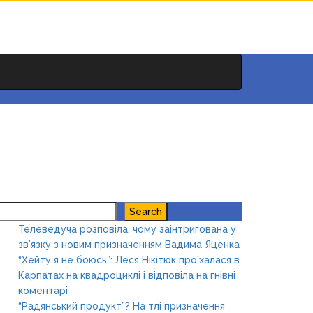
earch
Search
Телеведуча розповіла, чому заінтригована у
зв’язку з новим призначенням Вадима Яценка
“Хейту я не боюсь”: Леся Нікітюк проїхалася в
Карпатах на квадроциклі і відповіла на гнівні
коментарі
“Радянський продукт”? На тлі призначення