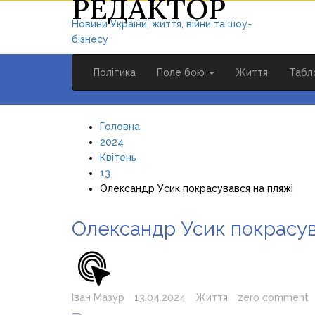
РЕДАКТОР
Новини України, життя, війни та шоу-
бізнесу
Політика
Поле бою
Життя
Табл
Головна
2024
Квітень
13
Олександр Усик покрасувався на пляжі
Олександр Усик покрасув
Іван Мазур
13.04.2024
Життя
zero comment