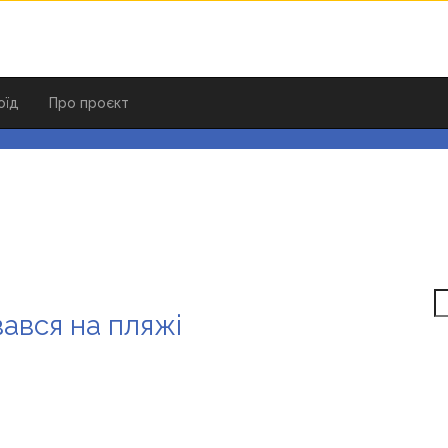
оїд
Про проєкт
S
ався на пляжі