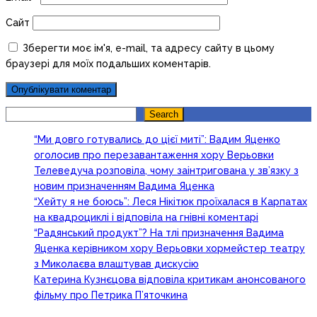
Сайт
Зберегти моє ім'я, e-mail, та адресу сайту в цьому
браузері для моїх подальших коментарів.
Search
Search
“Ми довго готувались до цієї миті”: Вадим Яценко
оголосив про перезавантаження хору Верьовки
Телеведуча розповіла, чому заінтригована у зв’язку з
новим призначенням Вадима Яценка
“Хейту я не боюсь”: Леся Нікітюк проїхалася в Карпатах
на квадроциклі і відповіла на гнівні коментарі
“Радянський продукт”? На тлі призначення Вадима
Яценка керівником хору Верьовки хормейстер театру
з Миколаєва влаштував дискусію
Катерина Кузнєцова відповіла критикам анонсованого
фільму про Петрика П’яточкина