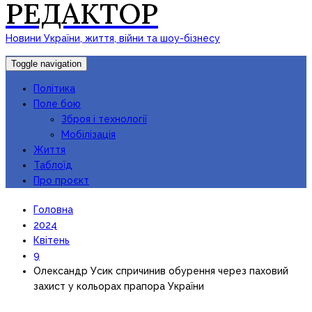
РЕДАКТОР
Новини України, життя, війни та шоу-бізнесу
Toggle navigation
Політика
Поле бою
Зброя і технології
Мобілізація
Життя
Таблоїд
Про проєкт
Головна
2024
Квітень
9
Олександр Усик спричинив обурення через паховий
захист у кольорах прапора України