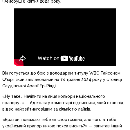
Фейсбуці 8 квітня 2024 року.
Він готується до бою з володарем титулу WBC Тайсоном
Ф’юрі, який запланований на 18 травня 2024 року у столиці
Саудівської Аравії Ер-Ріяді.
«Ну таке… Начіпити на яйця кольори національного
прапору…» — йдеться у коментарі підписника, який став під
відео найрейтинговішим за кількістю лайків.
«Братан, поважаю тебе як спортсмена, але чого в тебе
український прапор нижче пояса висить?» — запитав інший