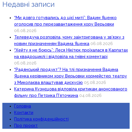
Недавні записи
“Ми довго готувались до цієї миті”: Вадим Яценко
оголосив про перезавантаження хору Верьовки
06.08.2026
Телеведуча розповіла, чому заінтригована у зв’язку з
новим призначенням Вадима Яценка
06.08.2026
“Хейту я не боюсь”: Леся Нікітюк проїхалася в Карпатах
на квадроциклі і відповіла на гнівні коментарі
06.08.2026
“Радянський продукт”? На тлі призначення Вадима
Яценка керівником хору Верьовки хормейстер театру
з Миколаєва влаштував дискусію
05.08.2026
Катерина Кузнєцова відповіла критикам анонсованого
фільму про Петрика П’яточкина
04.08.2026
Головна
Контакти
Політика конфіденційності
Про проєкт