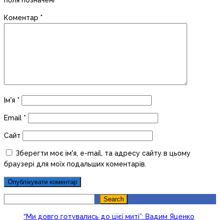
поля позначені
*
Коментар
*
Ім'я
*
Email
*
Сайт
Зберегти моє ім'я, e-mail, та адресу сайту в цьому
браузері для моїх подальших коментарів.
Search
Search
“Ми довго готувались до цієї миті”: Вадим Яценко