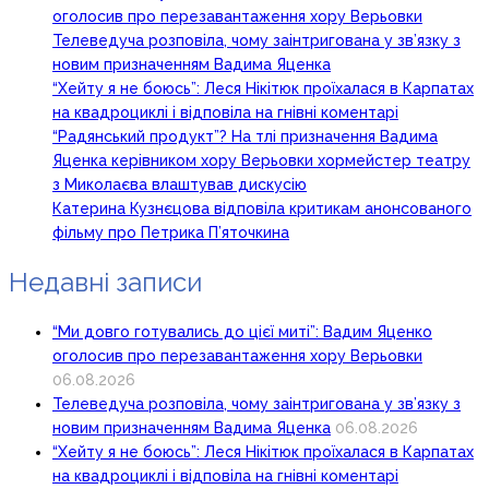
оголосив про перезавантаження хору Верьовки
Телеведуча розповіла, чому заінтригована у зв’язку з
новим призначенням Вадима Яценка
“Хейту я не боюсь”: Леся Нікітюк проїхалася в Карпатах
на квадроциклі і відповіла на гнівні коментарі
“Радянський продукт”? На тлі призначення Вадима
Яценка керівником хору Верьовки хормейстер театру
з Миколаєва влаштував дискусію
Катерина Кузнєцова відповіла критикам анонсованого
фільму про Петрика П’яточкина
Недавні записи
“Ми довго готувались до цієї миті”: Вадим Яценко
оголосив про перезавантаження хору Верьовки
06.08.2026
Телеведуча розповіла, чому заінтригована у зв’язку з
новим призначенням Вадима Яценка
06.08.2026
“Хейту я не боюсь”: Леся Нікітюк проїхалася в Карпатах
на квадроциклі і відповіла на гнівні коментарі