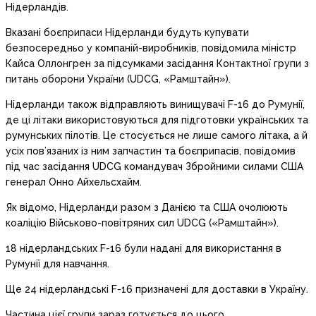
Нідерландів.
Вказані боєприпаси Нідерланди будуть купувати
безпосередньо у компаній-виробників, повідомила міністр
Кайса Оллонгрен за підсумками засідання Контактної групи з
питань оборони України (UDCG, «Рамштайн»).
Нідерланди також відправляють винищувачі F-16 до Румунії,
де ці літаки використовуються для підготовки українських та
румунських пілотів. Це стосується не лише самого літака, а й
усіх пов’язаних із ним запчастин та боєприпасів, повідомив
під час засідання UDCG командувач Збройними силами США
генерал Онно Айхельсхайм.
Як відомо, Нідерланди разом з Данією та США очолюють
коаліцію Військово-повітряних сил UDCG («Рамштайн»).
18 нідерландських F-16 були надані для використання в
Румунії для навчання.
Ще 24 нідерландські F-16 призначені для доставки в Україну.
Частина цієї групи зараз готується до цього.