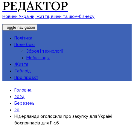
РЕДАКТОР
Новини України, життя, війни та шоу-бізнесу
Toggle navigation
Політика
Поле бою
Зброя і технології
Мобілізація
Життя
Таблоїд
Про проєкт
Головна
2024
Березень
20
Нідерланди оголосили про закупку для Україні
боєприпасів для F-16