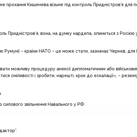
не прохання Кишенева візьме під контроль Придністров’я для пе
ь Придністров’я, вона, на думку нардепа, опиниться з Росією у 
умунії – країни НАТО – це може стати, зазначає Чернєв, для Ро
ірвати можливу процедуру анексії дипломатичним або військови
ся сміливості і зробити, нарешті, крок до ескалації», – резюму
A
з силового звільнення Навального у РФ.
дактор”.