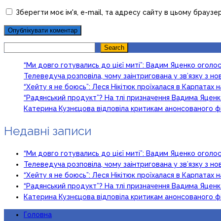
Зберегти моє ім'я, e-mail, та адресу сайту в цьому браузе
Search
Search
“Ми довго готувались до цієї миті”: Вадим Яценко огол
Телеведуча розповіла, чому заінтригована у зв’язку з 
“Хейту я не боюсь”: Леся Нікітюк проїхалася в Карпатах на
“Радянський продукт”? На тлі призначення Вадима Яцен
Катерина Кузнєцова відповіла критикам анонсованого ф
Недавні записи
“Ми довго готувались до цієї миті”: Вадим Яценко огол
Телеведуча розповіла, чому заінтригована у зв’язку з 
“Хейту я не боюсь”: Леся Нікітюк проїхалася в Карпатах на
“Радянський продукт”? На тлі призначення Вадима Яцен
Катерина Кузнєцова відповіла критикам анонсованого ф
Головна