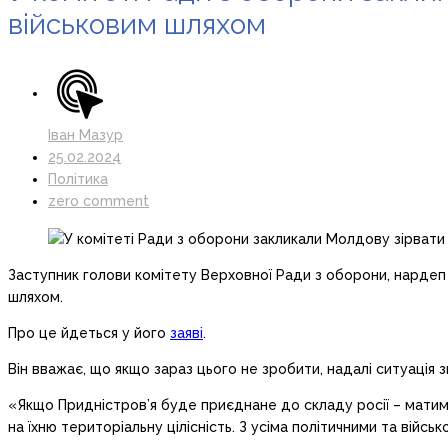
військовим шляхом
Іван Мазур
25.02.2024
Політика
zero comment
Заступник голови комітету Верховної Ради з оборони, нардеп 
шляхом.
Про це йдеться у його
заяві
.
Він вважає, що якщо зараз цього не зробити, надалі ситуація з
«Якщо Придністров’я буде приєднане до складу росії – матим
на їхню територіальну цілісність. З усіма політичними та війсь