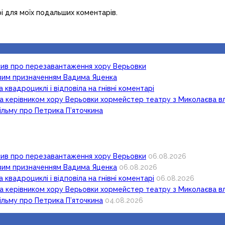
рі для моїх подальших коментарів.
осив про перезавантаження хору Верьовки
новим призначенням Вадима Яценка
 квадроциклі і відповіла на гнівні коментарі
ка керівником хору Верьовки хормейстер театру з Миколаєва в
ільму про Петрика П’яточкина
осив про перезавантаження хору Верьовки
06.08.2026
новим призначенням Вадима Яценка
06.08.2026
 квадроциклі і відповіла на гнівні коментарі
06.08.2026
ка керівником хору Верьовки хормейстер театру з Миколаєва в
ільму про Петрика П’яточкина
04.08.2026