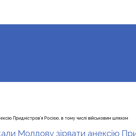
ексію Придністров’я Росією, в тому числі військовим шляхом
кали Молдову зірвати анексію При