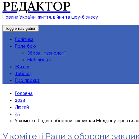
РЕДАКТОР
Новини України, життя, війни та шоу-бізнесу
Toggle navigation
Політика
Поле бою
Зброя і технології
Мобілізація
Життя
Таблоїд
Про проєкт
Головна
2024
Лютий
25
У комітеті Ради з оборони закликали Молдову зірвати ан
У комітеті Ради з оборони закли