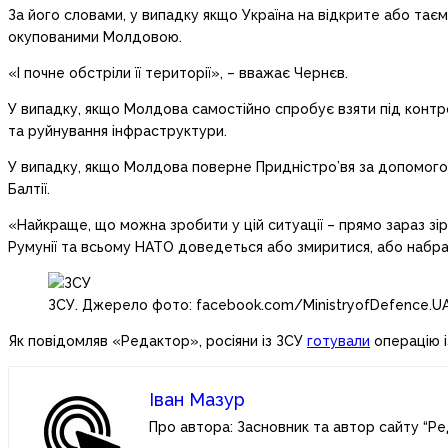
За його словами, у випадку якщо Україна на відкрите або таєм
окупованими Молдовою.
«І почне обстріли її території», – вважає Чернєв.
У випадку, якщо Молдова самостійно спробує взяти під контрол
та руйнування інфраструктури.
У випадку, якщо Молдова поверне Придністро’вя за допомогою Р
Балтії.
«Найкраще, що можна зробити у цій ситуації – прямо зараз з
Румунії та всьому НАТО доведеться або змиритися, або набрати
ЗСУ. Джерело фото: facebook.com/MinistryofDefence.U
Як повідомляв «Редактор», росіяни із ЗСУ
готували
операцію і
Іван Мазур
Про автора: Засновник та автор сайту “Ре