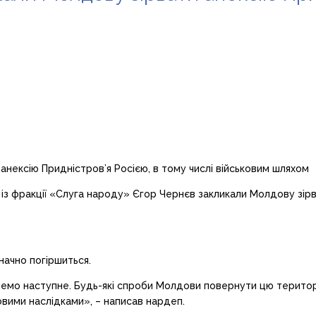
із фракції «Слуга народу» Єгор Чернєв закликали Молдову зірва
начно погіршиться.
емо наступне. Будь-які спроби Молдови повернути цю територі
ковими наслідками», – написав нардеп.