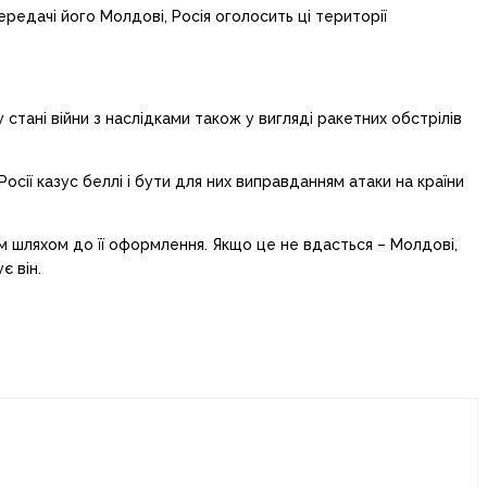
редачі його Молдові, Росія оголосить ці території
стані війни з наслідками також у вигляді ракетних обстрілів
сії казус беллі і бути для них виправданням атаки на країни
м шляхом до її оформлення. Якщо це не вдасться – Молдові,
є він.