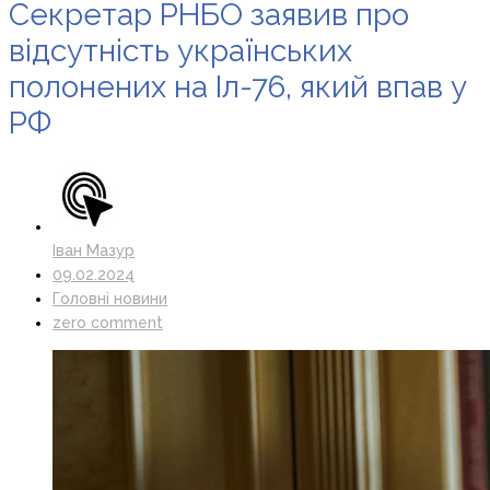
Секретар РНБО заявив про
відсутність українських
полонених на Іл-76, який впав у
РФ
Іван Мазур
09.02.2024
Головні новини
zero comment