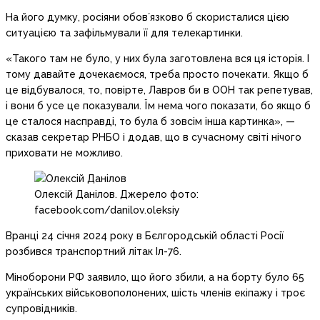
На його думку, росіяни обовʼязково б скористалися цією
ситуацією та зафільмували її для телекартинки.
«Такого там не було, у них була заготовлена вся ця історія. І
тому давайте дочекаємося, треба просто почекати. Якщо б
це відбувалося, то, повірте, Лавров би в ООН так репетував,
і вони б усе це показували. Їм нема чого показати, бо якщо б
це сталося насправді, то була б зовсім інша картинка», —
сказав секретар РНБО і додав, що в сучасному світі нічого
приховати не можливо.
Олексій Данілов. Джерело фото:
facebook.com/danilov.oleksiy
Вранці 24 січня 2024 року в Бєлгородській області Росії
розбився транспортний літак Іл-76.
Міноборони РФ заявило, що його збили, а на борту було 65
українських військовополонених, шість членів екіпажу і троє
супровідників.