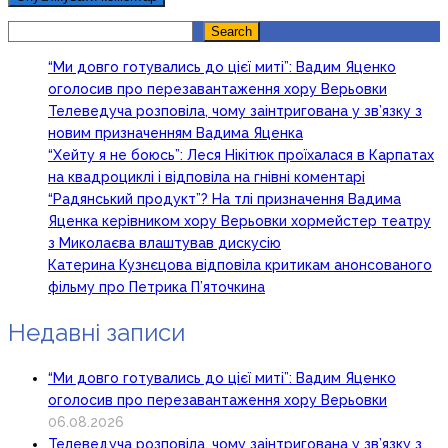
Search
Search
“Ми довго готувались до цієї миті”: Вадим Яценко
оголосив про перезавантаження хору Верьовки
Телеведуча розповіла, чому заінтригована у зв’язку з
новим призначенням Вадима Яценка
“Хейту я не боюсь”: Леся Нікітюк проїхалася в Карпатах
на квадроциклі і відповіла на гнівні коментарі
“Радянський продукт”? На тлі призначення Вадима
Яценка керівником хору Верьовки хормейстер театру
з Миколаєва влаштував дискусію
Катерина Кузнєцова відповіла критикам анонсованого
фільму про Петрика П’яточкина
Недавні записи
“Ми довго готувались до цієї миті”: Вадим Яценко
оголосив про перезавантаження хору Верьовки
06.08.2026
Телеведуча розповіла, чому заінтригована у зв’язку з