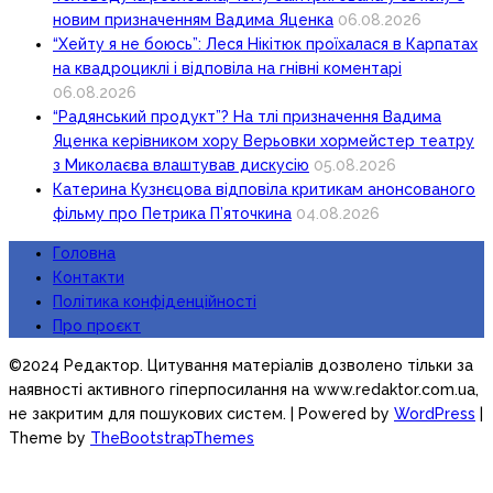
новим призначенням Вадима Яценка
06.08.2026
“Хейту я не боюсь”: Леся Нікітюк проїхалася в Карпатах
на квадроциклі і відповіла на гнівні коментарі
06.08.2026
“Радянський продукт”? На тлі призначення Вадима
Яценка керівником хору Верьовки хормейстер театру
з Миколаєва влаштував дискусію
05.08.2026
Катерина Кузнєцова відповіла критикам анонсованого
фільму про Петрика П’яточкина
04.08.2026
Головна
Контакти
Політика конфіденційності
Про проєкт
©2024 Редактор. Цитування матеріалів дозволено тільки за
наявності активного гіперпосилання на www.redaktor.com.ua,
не закритим для пошукових систем.
| Powered by
WordPress
|
Theme by
TheBootstrapThemes