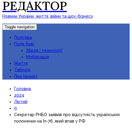
РЕДАКТОР
Новини України, життя, війни та шоу-бізнесу
Toggle navigation
Політика
Поле бою
Зброя і технології
Мобілізація
Життя
Таблоїд
Про проєкт
Головна
2024
Лютий
9
Секретар РНБО заявив про відсутність українських
полонених на Іл-76, який впав у РФ