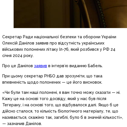
Секретар Ради національної безпеки та оборони України
Олексій Данілов заявив про відсутність українських
військових полонених літаку Іл-76, який розбився у РФ 24
січня 2024 року.
Про це Данілов
заявив
в інтервʼю виданню Бабель.
При цьому секретар РНБО дав зрозуміти, що така
впевненість щодо полонених — це його висновок.
«Чи були там наші полонені, я вам точно можу сказати — ні.
Кажу це на основі того досвіду, який у нас був після
Тегерану, і на основі того, що відбувалося далі. Якщо б це
дійсно сталося, то кількість біологічного матеріалу, те, що
називається, скажімо так, загиблі, було б в значній кількості»,
— зазначив Данілов.