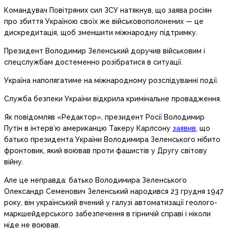
Командувач Повітряних сил ЗСУ натякнув, що заява росіян
про збиття Україною своїх же військовополонених — це
дискредитація, щоб зменшити міжнародну підтримку.
Президент Володимир Зеленський доручив військовим і
спецслужбам достеменно розібратися в ситуації.
Україна наполягатиме на міжнародному розслідуванні події.
Служба безпеки України відкрила кримінальне провадження.
Як повідомляв «Редактор», президент Росії Володимир
Путін в інтерв’ю американцю Такеру Карлсону
заявив
, що
батько президента України Володимира Зеленського нібито
фронтовик, який воював проти фашистів у Другу світову
війну.
Але це неправда: батько Володимира Зеленського
Олександр Семенович Зеленський народився 23 грудня 1947
року, він український вчений у галузі автоматизації геолого-
маркшейдерського забезпечення в гірничій справі і ніколи
ніде не воював.