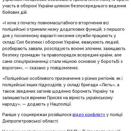
участь в обороні України шляхом безпосереднього ведення
бойових дій.
«І хоча з початку повномасштабного вторгнення всі
поліцейські отримали низку додаткових функцій, з першого
дня у посиленому варіанті несення служби працюють у
складі Сил безпеки і оборони України, евакуюють людей,
розбирають завали, розслідують воєнні злочини, захищають
безпеку громадян та правопорядок всередині країни, але
саме спецпризначенці стали міцною основою у боротьбі з
ворогом», — сказано у повідомленні.
«Поліцейські особливого призначення з різних регіонів, як і
поліцейські інших підрозділів, у складі бригади «Лють», а
також зведених загонів щоденно боронять Україну та
залишаються вірними Присязі на вірність українському
народу», — додають у Нацполіції.
Раніше у соцмережах розійшлося
відео конфлікту
у поліції
Дніпропетровської області.