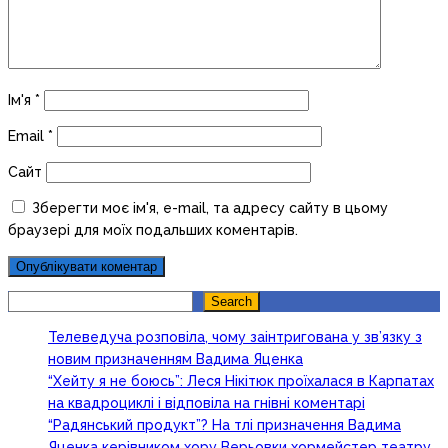
Ім'я
*
Email
*
Сайт
Зберегти моє ім'я, e-mail, та адресу сайту в цьому
браузері для моїх подальших коментарів.
Search
Search
Телеведуча розповіла, чому заінтригована у зв’язку з
новим призначенням Вадима Яценка
“Хейту я не боюсь”: Леся Нікітюк проїхалася в Карпатах
на квадроциклі і відповіла на гнівні коментарі
“Радянський продукт”? На тлі призначення Вадима
Яценка керівником хору Верьовки хормейстер театру