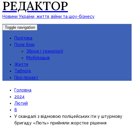
РЕДАКТОР
Новини України, життя, війни та шоу-бізнесу
Toggle navigation
Політика
Поле бою
Зброя і технології
Мобілізація
Життя
Таблоїд
Про проєкт
Головна
2024
Лютий
8
У скандалі з відмовою поліцейських іти у штурмову
бригаду «Лють» прийняли жорстке рішення