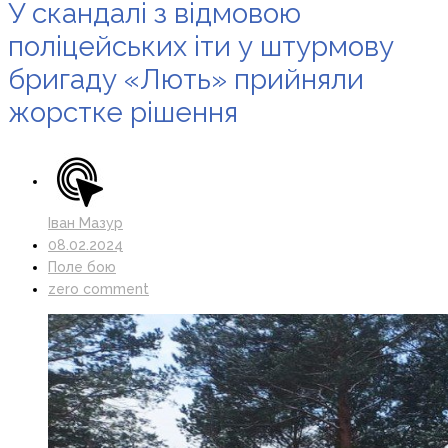
У скандалі з відмовою
поліцейських іти у штурмову
бригаду «Лють» прийняли
жорстке рішення
Іван Мазур
08.02.2024
Поле бою
zero comment