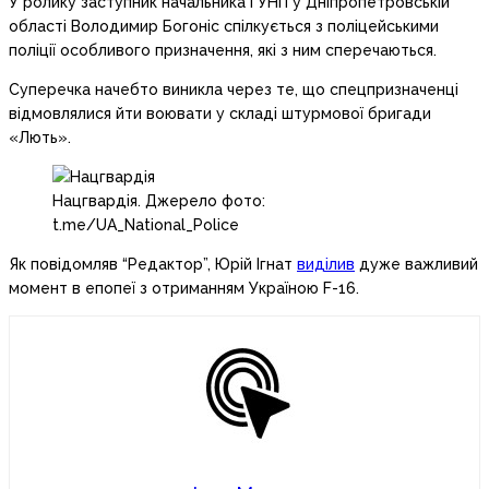
У ролику заступник начальника ГУНП у Дніпропетровській
області Володимир Богоніс спілкується з поліцейськими
поліції особливого призначення, які з ним сперечаються.
Суперечка начебто виникла через те, що спецпризначенці
відмовлялися йти воювати у складі штурмової бригади
«Лють».
Нацгвардія. Джерело фото:
t.me/UA_National_Police
Як повідомляв “Редактор”, Юрій Ігнат
виділив
дуже важливий
момент в епопеї з отриманням Україною F-16.