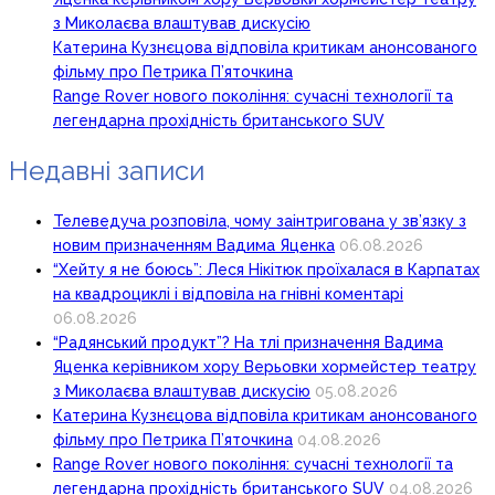
з Миколаєва влаштував дискусію
Катерина Кузнєцова відповіла критикам анонсованого
фільму про Петрика П’яточкина
Range Rover нового покоління: сучасні технології та
легендарна прохідність британського SUV
Недавні записи
Телеведуча розповіла, чому заінтригована у зв’язку з
новим призначенням Вадима Яценка
06.08.2026
“Хейту я не боюсь”: Леся Нікітюк проїхалася в Карпатах
на квадроциклі і відповіла на гнівні коментарі
06.08.2026
“Радянський продукт”? На тлі призначення Вадима
Яценка керівником хору Верьовки хормейстер театру
з Миколаєва влаштував дискусію
05.08.2026
Катерина Кузнєцова відповіла критикам анонсованого
фільму про Петрика П’яточкина
04.08.2026
Range Rover нового покоління: сучасні технології та
легендарна прохідність британського SUV
04.08.2026