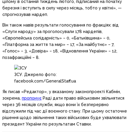
цілому в останній тиждень лютого, підписаний на початку
березня і вступить в силу через місяць, тобто у квітні», —
спрогнозував нардеп.
Він також навів результати голосування по фракціях: від
«Слуги народу» за проголосували 178 нардепів,
«Європейська солідарність» – 0, «Батьківщина» – 0,
«Платформа за життя та мир» – 17, «За майбутнє» – 7,
«Голос» – 3, «Довіра» – 18, «Відновлення України» – 12,
позафракційні – 8.
ЗСУ. Джерело фото:
facebook.com/GeneralStaff.ua
Як писав «Редактор», у вказаному законопроекті Кабмін,
зокрема,
пропонує
Раді дати право військовим звільнятися
через 36 місяців служби, якщо вони їх безперервно
відслужили під час дії воєнного стану. При цьому остаточне
рішення щодо звільнення таких військових буде ухвалювати
президент України по результатам Ставки.