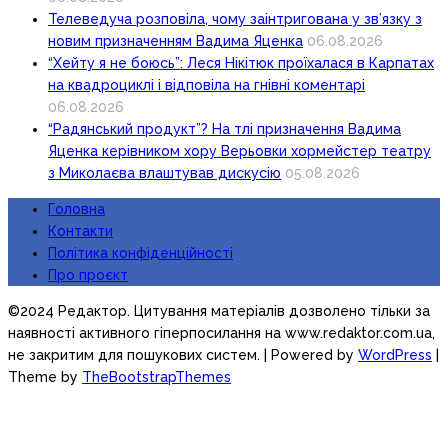
Телеведуча розповіла, чому заінтригована у зв’язку з
новим призначенням Вадима Яценка
06.08.2026
“Хейту я не боюсь”: Леся Нікітюк проїхалася в Карпатах
на квадроциклі і відповіла на гнівні коментарі
06.08.2026
“Радянський продукт”? На тлі призначення Вадима
Яценка керівником хору Верьовки хормейстер театру
з Миколаєва влаштував дискусію
05.08.2026
Головна
Контакти
Політика конфіденційності
Про проєкт
©2024 Редактор. Цитування матеріалів дозволено тільки за
наявності активного гіперпосилання на www.redaktor.com.ua,
не закритим для пошукових систем.
| Powered by
WordPress
|
Theme by
TheBootstrapThemes