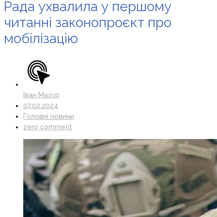
Рада ухвалила у першому
читанні законопроєкт про
мобілізацію
Іван Мазур
07.02.2024
Головні новини
zero comment