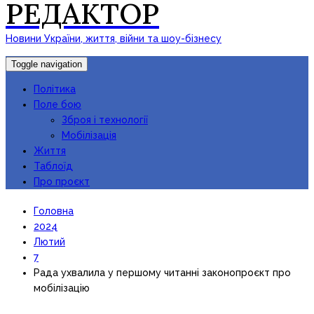
РЕДАКТОР
Новини України, життя, війни та шоу-бізнесу
Toggle navigation
Політика
Поле бою
Зброя і технології
Мобілізація
Життя
Таблоїд
Про проєкт
Головна
2024
Лютий
7
Рада ухвалила у першому читанні законопроєкт про
мобілізацію