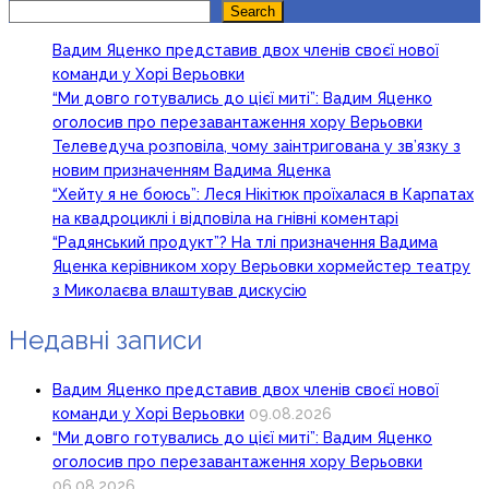
Search
Search
Вадим Яценко представив двох членів своєї нової
команди у Хорі Верьовки
“Ми довго готувались до цієї миті”: Вадим Яценко
оголосив про перезавантаження хору Верьовки
Телеведуча розповіла, чому заінтригована у зв’язку з
новим призначенням Вадима Яценка
“Хейту я не боюсь”: Леся Нікітюк проїхалася в Карпатах
на квадроциклі і відповіла на гнівні коментарі
“Радянський продукт”? На тлі призначення Вадима
Яценка керівником хору Верьовки хормейстер театру
з Миколаєва влаштував дискусію
Недавні записи
Вадим Яценко представив двох членів своєї нової
команди у Хорі Верьовки
09.08.2026
“Ми довго готувались до цієї миті”: Вадим Яценко
оголосив про перезавантаження хору Верьовки
06.08.2026