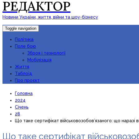
РЕДАКТОР
Новини України, життя, війни та шоу-бізнесу
Toggle navigation
Політика
Поле бою
Зброя і технології
Мобілізація
Життя
Таблоїд
Про проєкт
Головна
2024
Січень
28
Що таке сертифікат військовозобов’язаного: що наразі 
Що таке сертифікат військовозоб