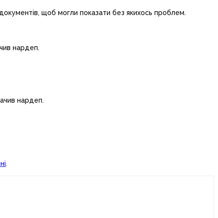
 документів, щоб могли показати без якихось проблем.
чив нардеп.
начив нардеп.
ні
.