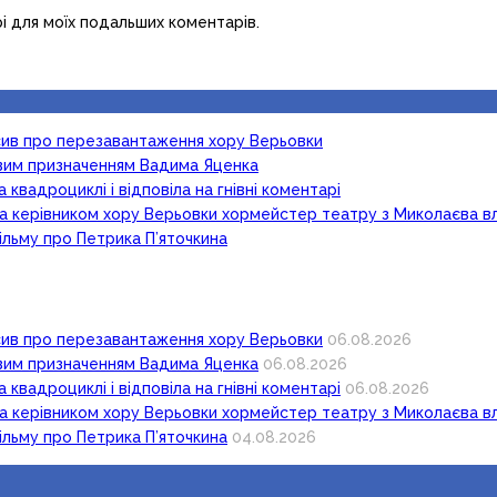
рі для моїх подальших коментарів.
осив про перезавантаження хору Верьовки
новим призначенням Вадима Яценка
 квадроциклі і відповіла на гнівні коментарі
ка керівником хору Верьовки хормейстер театру з Миколаєва в
ільму про Петрика П’яточкина
осив про перезавантаження хору Верьовки
06.08.2026
новим призначенням Вадима Яценка
06.08.2026
 квадроциклі і відповіла на гнівні коментарі
06.08.2026
ка керівником хору Верьовки хормейстер театру з Миколаєва в
ільму про Петрика П’яточкина
04.08.2026