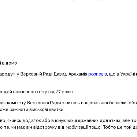
народу» у Верховній Раді Давид Арахамія
розповів
, що в Україн
дей призовного віку від 27 років.
ник комітету Верховної Ради з питань національної безпеки, о
оже замінити військові квитки.
, якийсь додаток або в існуючих державних додатках, але точн
 те, чи має він відстрочку від мобілізації тощо. Тобто це той д