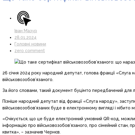
Іван Мазур
28.01.2024
Головні новини
zero comment
26 січня 2024 року народний депутат, голова фракції «Слуга 
військовозобов’язаного.
За його словами, такий документ буцімто передбачений для лю
Пізніше народний депутат від фракції «Слуга народу», заступ
військовозобов’язаних буде в електронному вигляді і нібито м
«Очікується, що це буде електронний умовний QR-код, можливо
інформацію про військовозобов’язаного, про сімейний стан, про
квитка», – зазначив Чернєв.