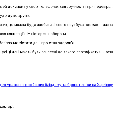
ей документ у своїх телефонах для зручності, і при перевірці
буде дуже зручно.
аних, це можна буде зробити зі свого ноутбука вдома», – зазна
ою концепції в Міністерстві оборони.
ов’язаних містити дані про стан здоров’я.
 усі ці дані мають бути занесені до такого сертифікату», – заз
део ураження російських бліндажу та бронетехніки на Харківщи
дактор”.