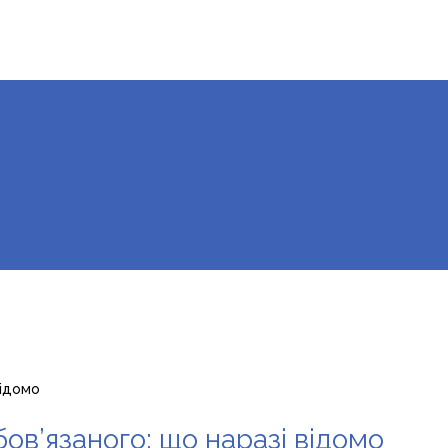
відомо
ов’язаного: що наразі відомо