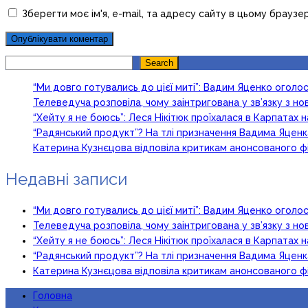
Зберегти моє ім'я, e-mail, та адресу сайту в цьому браузе
Search
Search
“Ми довго готувались до цієї миті”: Вадим Яценко огол
Телеведуча розповіла, чому заінтригована у зв’язку з 
“Хейту я не боюсь”: Леся Нікітюк проїхалася в Карпатах на
“Радянський продукт”? На тлі призначення Вадима Яцен
Катерина Кузнєцова відповіла критикам анонсованого ф
Недавні записи
“Ми довго готувались до цієї миті”: Вадим Яценко огол
Телеведуча розповіла, чому заінтригована у зв’язку з 
“Хейту я не боюсь”: Леся Нікітюк проїхалася в Карпатах на
“Радянський продукт”? На тлі призначення Вадима Яцен
Катерина Кузнєцова відповіла критикам анонсованого ф
Головна