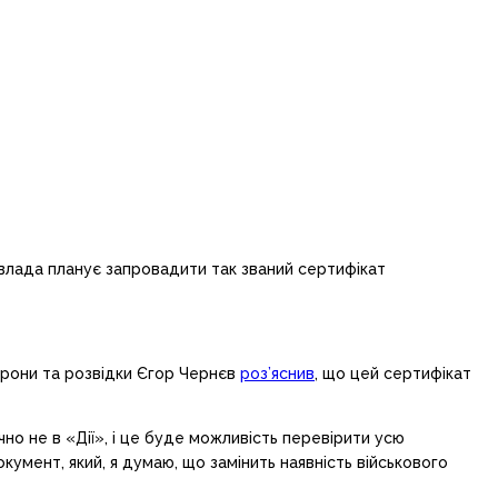
і влада планує запровадити так званий сертифікат
борони та розвідки Єгор Чернєв
роз’яснив
, що цей сертифікат
о не в «Дії», і це буде можливість перевірити усю
окумент, який, я думаю, що замінить наявність військового