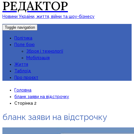
РЕДАКТОР
Новини України, життя, війни та шоу-бізнесу
Toggle navigation
Політика
Поле бою
Зброя і технології
Мобілізація
Життя
Таблоїд
Про проєкт
Головна
бланк заяви на відстрочку
Сторінка 2
бланк заяви на відстрочку