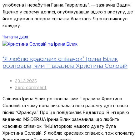
улюблена і незабутня Ганна Гаврилець“, — зазначив Вадим
Яценко у своєму дописі, опублікувавши відео з виступу, де
його дружина оперна співачка Анастасія Яценко виконує
колядку…
Читати далі
“Я люблю красивих співачок”. Ірина Білик
розповіла, чим її вразила Христина Соловій
23.12.2025
zero comment
Співачка Ірина Білик розповіла, чим її вразила Христина
Соловій та чому вона виконала з нею разом у дуеті свою
пісню “Франсуа”. Про це повідомляє Редактор. В інтерв’ю
виданню INSIDER.UA Ірина Білик зазначила, що любить
красивих співачок. “Ініціаторкою нашого дуету була
Христина Соловій. Я люблю красивих співачок, тож спочатку
була вражена її красою, а потім —…