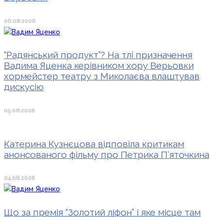
06.08.2026
“Радянський продукт”? На тлі призначення
Вадима Яценка керівником хору Верьовки
хормейстер театру з Миколаєва влаштував
дискусію
05.08.2026
Катерина Кузнєцова відповіла критикам
анонсованого фільму про Петрика П’яточкина
04.08.2026
Що за премія “Золотий ліфон” і яке місце там