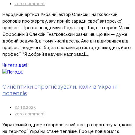
zero comment
Народний артист України, актор Олексій Гнатковський
розповів про жертву, яку приніс заради своєї акторської
професії. Про це повідомляє Редактор. Так, в інтерв’ю Маші
Єфросиніній Олексій Гнатковський зазначив, що він — дуже
добрий ведучий, в тому числі весіль. Але він відмовився від
професії ведучого, бо, за словами артиста, це шкодить його
професії. “Я добрий ведучий насправді……
Читати далі
Синоптики спрогнозували, коли в Україні
потепліє
24.12.2025
zero comment
Український гідрометеорологічний центр спрогнозував, коли
на території України стане тепліше. Про це повідомляє