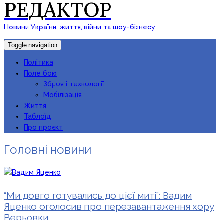
РЕДАКТОР
Новини України, життя, війни та шоу-бізнесу
Toggle navigation
Політика
Поле бою
Зброя і технології
Мобілізація
Життя
Таблоїд
Про проєкт
Головні новини
“Ми довго готувались до цієї миті”: Вадим
Яценко оголосив про перезавантаження хору
Верьовки