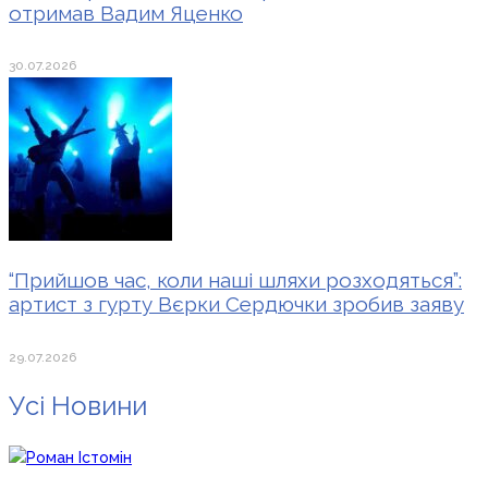
отримав Вадим Яценко
30.07.2026
“Прийшов час, коли наші шляхи розходяться”:
артист з гурту Вєрки Сердючки зробив заяву
29.07.2026
Усі Новини