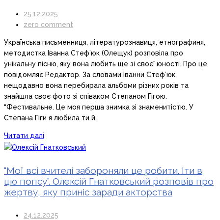
25.12.2025
zero comment
Українська письменниця, літературознавиця, етнографиня,
методистка Іванна Стеф’юк (Олещук) розповіла про
унікальну пісню, яку вона любить ще зі своєї юності. Про це
повідомляє Редактор. За словами Іванни Стеф’юк,
нещодавно вона перебирала альбоми різних років та
знайшла своє фото зі співаком Степаном Гігою.
“Фестивальне. Це моя перша знимка зі знаменитістю. У
Степана Гіги я любила ти й…
Читати далі
“Мої всі вчителі забороняли це робити. Іти в
цю попсу”. Олексій Гнатковський розповів про
жертву, яку приніс заради акторства
24.12.2025