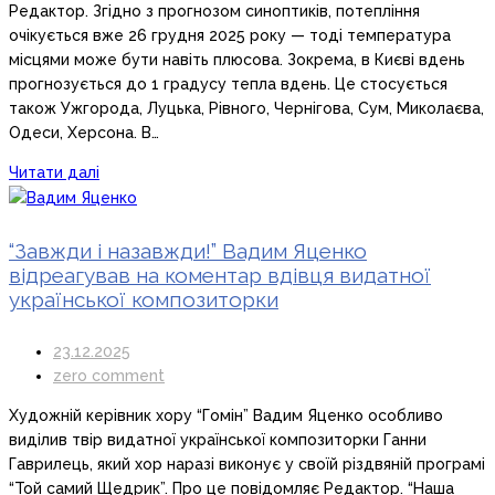
Редактор. Згідно з прогнозом синоптиків, потепління
очікується вже 26 грудня 2025 року — тоді температура
місцями може бути навіть плюсова. Зокрема, в Києві вдень
прогнозується до 1 градусу тепла вдень. Це стосується
також Ужгорода, Луцька, Рівного, Чернігова, Сум, Миколаєва,
Одеси, Херсона. В…
Читати далі
“Завжди і назавжди!” Вадим Яценко
відреагував на коментар вдівця видатної
української композиторки
23.12.2025
zero comment
Художній керівник хору “Гомін” Вадим Яценко особливо
виділив твір видатної української композиторки Ганни
Гаврилець, який хор наразі виконує у своїй різдвяній програмі
“Той самий Щедрик”. Про це повідомляє Редактор. “Наша