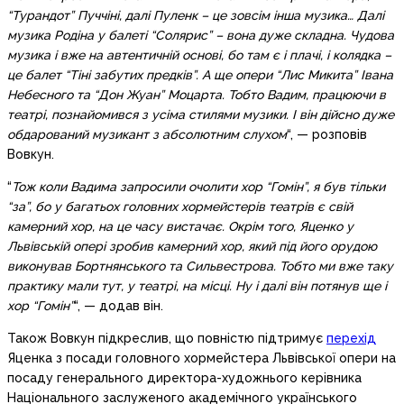
“Турандот” Пуччіні, далі Пуленк – це зовсім інша музика… Далі
музика Родіна у балеті “Солярис” – вона дуже складна. Чудова
музика і вже на автентичній основі, бо там є і плачі, і колядка –
це балет “Тіні забутих предків”. А ще опери “Лис Микита” Івана
Небесного та “Дон Жуан” Моцарта. Тобто Вадим, працюючи в
театрі, познайомився з усіма стилями музики. І він дійсно дуже
обдарований музикант з абсолютним слухом
“, — розповів
Вовкун.
“
Тож коли Вадима запросили очолити хор “Гомін”, я був тільки
“за”, бо у багатьох головних хормейстерів театрів є свій
камерний хор, на це часу вистачає. Окрім того, Яценко у
Львівській опері зробив камерний хор, який під його орудою
виконував Бортнянського та Сильвестрова. Тобто ми вже таку
практику мали тут, у театрі, на місці. Ну і далі він потянув ще і
хор “Гомін”
“, — додав він.
Також Вовкун підкреслив, що повністю підтримує
перехід
Яценка з посади головного хормейстера Львівської опери на
посаду генерального директора-художнього керівника
Національного заслуженого академічного українського