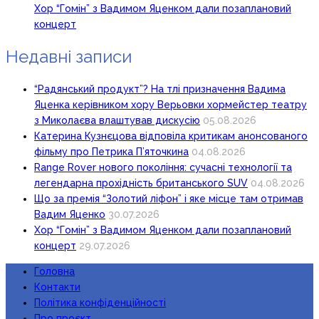
Хор “Гомін” з Вадимом Яценком дали позаплановий
концерт
Недавні записи
“Радянський продукт”? На тлі призначення Вадима
Яценка керівником хору Верьовки хормейстер театру
з Миколаєва влаштував дискусію
05.08.2026
Катерина Кузнєцова відповіла критикам анонсованого
фільму про Петрика П’яточкина
04.08.2026
Range Rover нового покоління: сучасні технології та
легендарна прохідність британського SUV
04.08.2026
Що за премія “Золотий ліфон” і яке місце там отримав
Вадим Яценко
30.07.2026
Хор “Гомін” з Вадимом Яценком дали позаплановий
концерт
29.07.2026
Головна
Контакти
Політика конфіденційності
Про проєкт