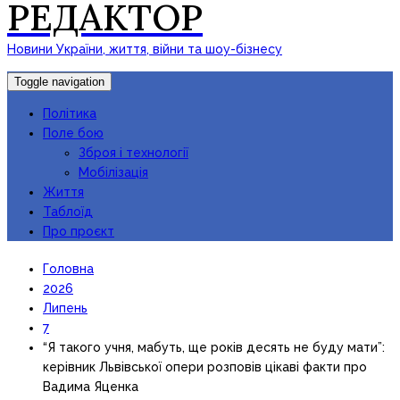
РЕДАКТОР
Новини України, життя, війни та шоу-бізнесу
Toggle navigation
Політика
Поле бою
Зброя і технології
Мобілізація
Життя
Таблоїд
Про проєкт
Головна
2026
Липень
7
“Я такого учня, мабуть, ще років десять не буду мати”:
керівник Львівської опери розповів цікаві факти про
Вадима Яценка