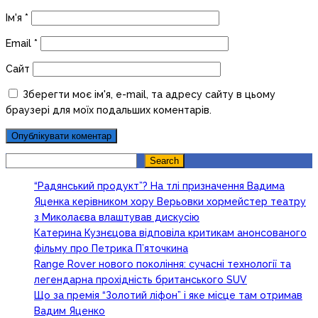
Ім'я
*
Email
*
Сайт
Зберегти моє ім'я, e-mail, та адресу сайту в цьому
браузері для моїх подальших коментарів.
Search
Search
“Радянський продукт”? На тлі призначення Вадима
Яценка керівником хору Верьовки хормейстер театру
з Миколаєва влаштував дискусію
Катерина Кузнєцова відповіла критикам анонсованого
фільму про Петрика П’яточкина
Range Rover нового покоління: сучасні технології та
легендарна прохідність британського SUV
Що за премія “Золотий ліфон” і яке місце там отримав
Вадим Яценко