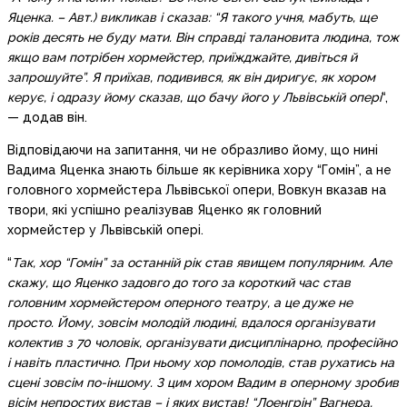
Яценка. – Авт.) викликав і сказав: “Я такого учня, мабуть, ще
років десять не буду мати. Він справді талановита людина, тож
якщо вам потрібен хормейстер, приїжджайте, дивіться й
запрошуйте”. Я приїхав, подивився, як він диригує, як хором
керує, і одразу йому сказав, що бачу його у Львівській опері
“,
— додав він.
Відповідаючи на запитання, чи не образливо йому, що нині
Вадима Яценка знають більше як керівника хору “Гомін”, а не
головного хормейстера Львівської опери, Вовкун вказав на
твори, які успішно реалізував Яценко як головний
хормейстер у Львівській опері.
“
Так, хор “Гомін” за останній рік став явищем популярним. Але
скажу, що Яценко задовго до того за короткий час став
головним хормейстером оперного театру, а це дуже не
просто. Йому, зовсім молодій людині, вдалося організувати
колектив з 70 чоловік, організувати дисциплінарно, професійно
і навіть пластично. При ньому хор помолодів, став рухатись на
сцені зовсім по-іншому. З цим хором Вадим в оперному зробив
вісім непростих вистав – і яких вистав! “Лоенгрін” Вагнера,