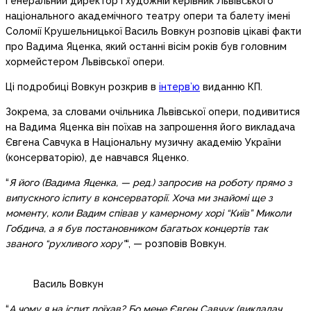
Генеральний директор і художній керівник Львівського
національного академічного театру опери та балету імені
Соломії Крушельницької Василь Вовкун розповів цікаві факти
про Вадима Яценка, який останні вісім років був головним
хормейстером Львівської опери.
Ці подробиці Вовкун розкрив в
інтерв’ю
виданню КП.
Зокрема, за словами очільника Львівської опери, подивитися
на Вадима Яценка він поїхав на запрошення його викладача
Євгена Савчука в Національну музичну академію України
(консерваторію), де навчався Яценко.
“
Я його (Вадима Яценка, — ред.) запросив на роботу прямо з
випускного іспиту в консерваторії. Хоча ми знайомі ще з
моменту, коли Вадим співав у камерному хорі “Київ” Миколи
Гобдича, а я був постановником багатьох концертів так
званого “рухливого хору”
“, — розповів Вовкун.
Василь Вовкун
“
А чому я на іспит поїхав? Бо мене Євген Савчук (викладач