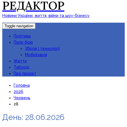
РЕДАКТОР
Новини України, життя, війни та шоу-бізнесу
Toggle navigation
Політика
Поле бою
Зброя і технології
Мобілізація
Життя
Таблоїд
Про проєкт
Головна
2026
Червень
28
День:
28.06.2026