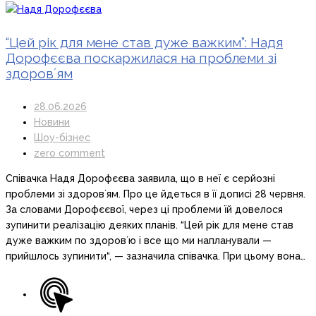
“Цей рік для мене став дуже важким”: Надя
Дорофєєва поскаржилася на проблеми зі
здоровʼям
28.06.2026
Новини
Шоу-бізнес
zero comment
Співачка Надя Дорофєєва заявила, що в неї є серйозні
проблеми зі здоровʼям. Про це йдеться в її дописі 28 червня.
За словами Дорофєєвої, через ці проблеми їй довелося
зупинити реалізацію деяких планів. “Цей рік для мене став
дуже важким по здоровʼю і все що ми напланували —
прийшлось зупинити“, — зазначила співачка. При цьому вона…