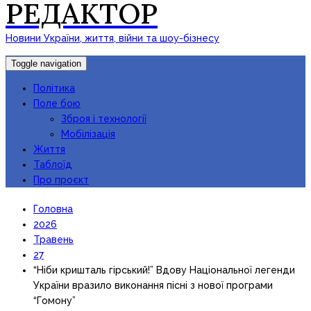
РЕДАКТОР
Новини України, життя, війни та шоу-бізнесу
Toggle navigation
Політика
Поле бою
Зброя і технології
Мобілізація
Життя
Таблоїд
Про проєкт
Головна
2026
Травень
27
“Ніби кришталь гірський!” Вдову Національної легенди
України вразило виконання пісні з нової програми
“Гомону”