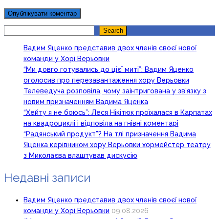
Search
Search
Вадим Яценко представив двох членів своєї нової
команди у Хорі Верьовки
“Ми довго готувались до цієї миті”: Вадим Яценко
оголосив про перезавантаження хору Верьовки
Телеведуча розповіла, чому заінтригована у зв’язку з
новим призначенням Вадима Яценка
“Хейту я не боюсь”: Леся Нікітюк проїхалася в Карпатах
на квадроциклі і відповіла на гнівні коментарі
“Радянський продукт”? На тлі призначення Вадима
Яценка керівником хору Верьовки хормейстер театру
з Миколаєва влаштував дискусію
Недавні записи
Вадим Яценко представив двох членів своєї нової
команди у Хорі Верьовки
09.08.2026