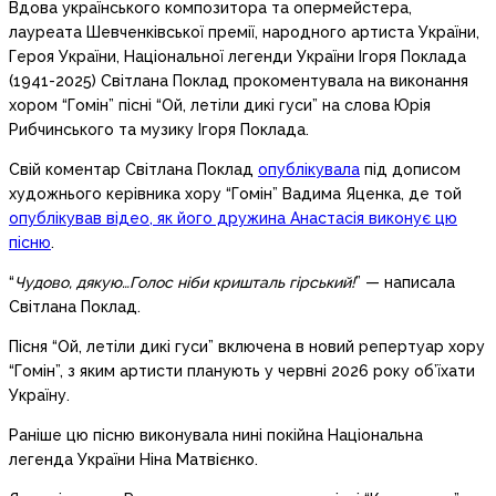
Вдова українського композитора та опермейстера,
лауреата Шевченківської премії, народного артиста України,
Героя України, Національної легенди України Ігоря Поклада
(1941-2025) Світлана Поклад прокоментувала на виконання
хором “Гомін” пісні “Ой, летіли дикі гуси” на слова Юрія
Рибчинського та музику Ігоря Поклада.
Свій коментар Світлана Поклад
опублікувала
під дописом
художнього керівника хору “Гомін” Вадима Яценка, де той
опублікував відео, як його дружина Анастасія виконує цю
пісню
.
“
Чудово, дякую…Голос ніби кришталь гірський!
” — написала
Світлана Поклад.
Пісня “Ой, летіли дикі гуси” включена в новий репертуар хору
“Гомін”, з яким артисти планують у червні 2026 року об’їхати
Україну.
Раніше цю пісню виконувала нині покійна Національна
легенда України Ніна Матвієнко.