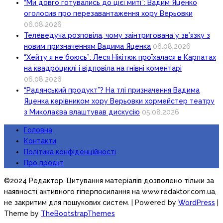
“Ми довго готувались до цієї миті”: Вадим Яценко
оголосив про перезавантаження хору Верьовки
06.08.2026
Телеведуча розповіла, чому заінтригована у зв’язку з
новим призначенням Вадима Яценка
06.08.2026
“Хейту я не боюсь”: Леся Нікітюк проїхалася в Карпатах
на квадроциклі і відповіла на гнівні коментарі
06.08.2026
“Радянський продукт”? На тлі призначення Вадима
Яценка керівником хору Верьовки хормейстер театру
з Миколаєва влаштував дискусію
05.08.2026
Головна
Контакти
Політика конфіденційності
Про проєкт
©2024 Редактор. Цитування матеріалів дозволено тільки за
наявності активного гіперпосилання на www.redaktor.com.ua,
не закритим для пошукових систем.
| Powered by
WordPress
|
Theme by
TheBootstrapThemes