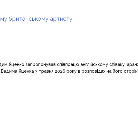
му британському артисту
адим Яценко запропонував співпрацю англійському співаку, ара
Вадима Яценка 3 травня 2026 року в розповідях на його сторінці