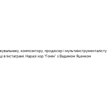
нжувальнику, композитору, продюсер і мультиінструменталісту
 в Інстаграмі. Наразі хор “Гомін” з Вадимом Яценком