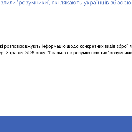
злили “розумники”, які лякають українців зброєю
кі розповсюджують інформацію щодо конкретних видів зброї, яку
рі 2 травня 2026 року. “Реально не розумію всіх тих “розумникі