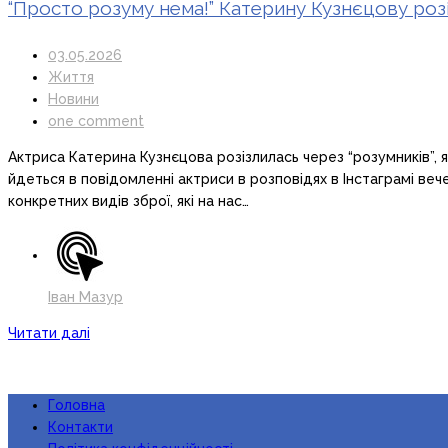
“Просто розуму нема!” Катерину Кузнєцову розі
03.05.2026
Життя
Новини
one comment
Актриса Катерина Кузнєцова розізлилась через “розумників”, я
йдеться в повідомленні актриси в розповідях в Інстаграмі вече
конкретних видів зброї, які на нас…
Іван Мазур
Читати далі
Головна
Контакти