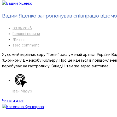
Вадим Яценко запропонував співпрацю відомо
03.05.2026
Головні новини
Життя
zero comment
Художній керівник хору “Гомін”, заслужений артист України В
31-річному Джейкобу Кольєру. Про це йдеться в повідомленні 
перебуває на гастролях у Канаді. І там же зараз виступає…
Іван Мазур
Читати далі