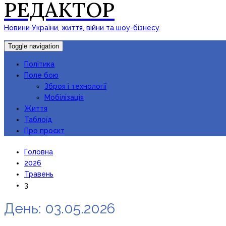
РЕДАКТОР
Новини України, життя, війни та шоу-бізнесу
Toggle navigation
Політика
Поле бою
Зброя і технології
Мобілізація
Життя
Таблоїд
Про проєкт
Головна
2026
Травень
3
День:
03.05.2026