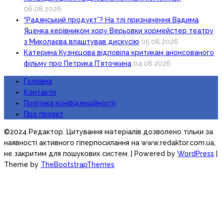
06.08.2026
“Радянський продукт”? На тлі призначення Вадима
Яценка керівником хору Верьовки хормейстер театру
з Миколаєва влаштував дискусію
05.08.2026
Катерина Кузнєцова відповіла критикам анонсованого
фільму про Петрика П’яточкина
04.08.2026
Головна
Контакти
Політика конфіденційності
Про проєкт
©2024 Редактор. Цитування матеріалів дозволено тільки за
наявності активного гіперпосилання на www.redaktor.com.ua,
не закритим для пошукових систем.
| Powered by
WordPress
|
Theme by
TheBootstrapThemes