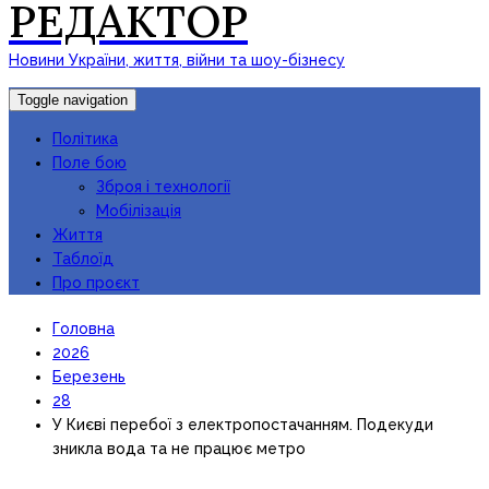
РЕДАКТОР
Новини України, життя, війни та шоу-бізнесу
Toggle navigation
Політика
Поле бою
Зброя і технології
Мобілізація
Життя
Таблоїд
Про проєкт
Головна
2026
Березень
28
У Києві перебої з електропостачанням. Подекуди
зникла вода та не працює метро