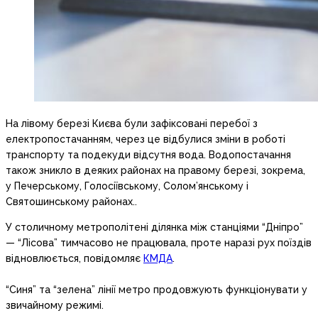
На лівому березі Києва були зафіксовані перебої з
електропостачанням, через це відбулися зміни в роботі
транспорту та подекуди відсутня вода. Водопостачання
також зникло в деяких районах на правому березі, зокрема,
у Печерському, Голосіївському, Солом’янському і
Святошинському районах..
У столичному метрополітені ділянка між станціями “Дніпро”
— “Лісова” тимчасово не працювала, проте наразі рух поїздів
відновлюється, повідомляє
КМДА
.
“Синя” та “зелена” лінії метро продовжують функціонувати у
звичайному режимі.