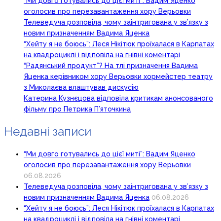
“Ми довго готувались до цієї миті”: Вадим Яценко
оголосив про перезавантаження хору Верьовки
Телеведуча розповіла, чому заінтригована у зв’язку з
новим призначенням Вадима Яценка
“Хейту я не боюсь”: Леся Нікітюк проїхалася в Карпатах
на квадроциклі і відповіла на гнівні коментарі
“Радянський продукт”? На тлі призначення Вадима
Яценка керівником хору Верьовки хормейстер театру
з Миколаєва влаштував дискусію
Катерина Кузнєцова відповіла критикам анонсованого
фільму про Петрика П’яточкина
Недавні записи
“Ми довго готувались до цієї миті”: Вадим Яценко
оголосив про перезавантаження хору Верьовки
06.08.2026
Телеведуча розповіла, чому заінтригована у зв’язку з
новим призначенням Вадима Яценка
06.08.2026
“Хейту я не боюсь”: Леся Нікітюк проїхалася в Карпатах
на квадроциклі і відповіла на гнівні коментарі