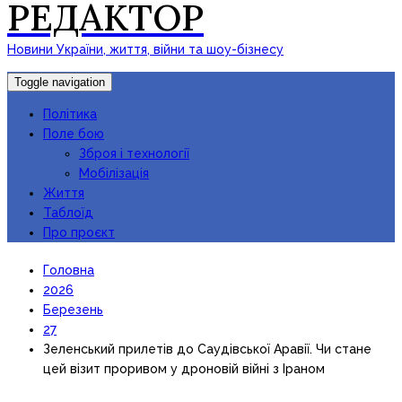
РЕДАКТОР
Новини України, життя, війни та шоу-бізнесу
Toggle navigation
Політика
Поле бою
Зброя і технології
Мобілізація
Життя
Таблоїд
Про проєкт
Головна
2026
Березень
27
Зеленський прилетів до Саудівської Аравії. Чи стане
цей візит проривом у дроновій війні з Іраном