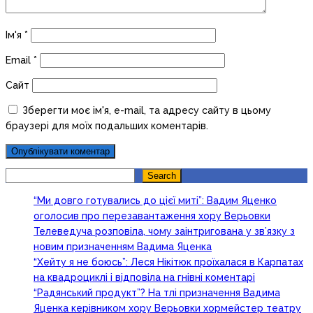
Ім'я
*
Email
*
Сайт
Зберегти моє ім'я, e-mail, та адресу сайту в цьому
браузері для моїх подальших коментарів.
Search
Search
“Ми довго готувались до цієї миті”: Вадим Яценко
оголосив про перезавантаження хору Верьовки
Телеведуча розповіла, чому заінтригована у зв’язку з
новим призначенням Вадима Яценка
“Хейту я не боюсь”: Леся Нікітюк проїхалася в Карпатах
на квадроциклі і відповіла на гнівні коментарі
“Радянський продукт”? На тлі призначення Вадима
Яценка керівником хору Верьовки хормейстер театру