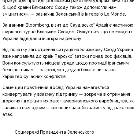
бракує для протидії російським ракетним ударам. «Ми хотіли
б, щоб країни Близького Сходу також допомогли нам
зміцнитися», — зазначив Зеленський в інтерв’ю Le Monde.
За даними Bloomberg, візит до Саудівської Аравії є частиною
ширшого турне Близьким Сходом. Очікується, що президент
України відвідає й інші країни регіону.
Від початку загострення ситуації на Близькому Сході Україна
вже направила до країн Перської затоки понад 200 фахівців.
Вони консультують місцеві уряди щодо протидії іранським
безпілотникам — загрозі, яка дедалі більше визначає
характер сучасних конфліктів.
Саме цей практичний досвід Україна намагається
конвертувати у взаємну підтримку — зокрема в отримання
дорогих і дефіцитних ракет американського виробництва, які
залишаються одним із ключових засобів захисту від ракетних
атак.
Соцмережі Президента Зеленського