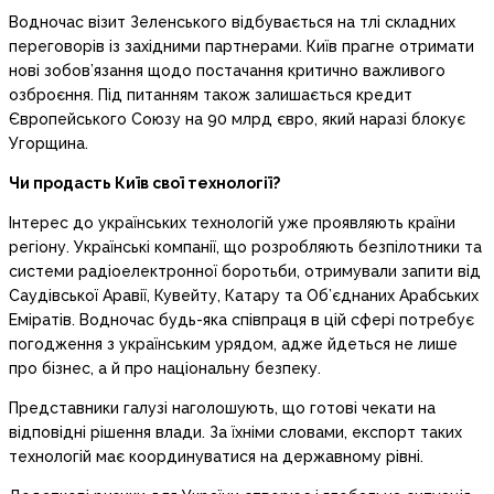
Водночас візит Зеленського відбувається на тлі складних
переговорів із західними партнерами. Київ прагне отримати
нові зобов’язання щодо постачання критично важливого
озброєння. Під питанням також залишається кредит
Європейського Союзу на 90 млрд євро, який наразі блокує
Угорщина.
Чи продасть Київ свої технології?
Інтерес до українських технологій уже проявляють країни
регіону. Українські компанії, що розробляють безпілотники та
системи радіоелектронної боротьби, отримували запити від
Саудівської Аравії, Кувейту, Катару та Об’єднаних Арабських
Еміратів. Водночас будь-яка співпраця в цій сфері потребує
погодження з українським урядом, адже йдеться не лише
про бізнес, а й про національну безпеку.
Представники галузі наголошують, що готові чекати на
відповідні рішення влади. За їхніми словами, експорт таких
технологій має координуватися на державному рівні.