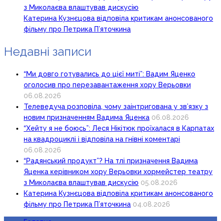
з Миколаєва влаштував дискусію
Катерина Кузнєцова відповіла критикам анонсованого
фільму про Петрика П’яточкина
Недавні записи
“Ми довго готувались до цієї миті”: Вадим Яценко
оголосив про перезавантаження хору Верьовки
06.08.2026
Телеведуча розповіла, чому заінтригована у зв’язку з
новим призначенням Вадима Яценка
06.08.2026
“Хейту я не боюсь”: Леся Нікітюк проїхалася в Карпатах
на квадроциклі і відповіла на гнівні коментарі
06.08.2026
“Радянський продукт”? На тлі призначення Вадима
Яценка керівником хору Верьовки хормейстер театру
з Миколаєва влаштував дискусію
05.08.2026
Катерина Кузнєцова відповіла критикам анонсованого
фільму про Петрика П’яточкина
04.08.2026