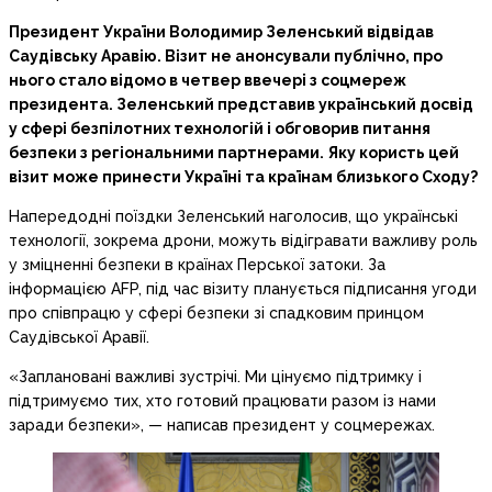
Президент України Володимир Зеленський відвідав
Саудівську Аравію. Візит не анонсували публічно, про
нього стало відомо в четвер ввечері з соцмереж
президента. Зеленський представив український досвід
у сфері безпілотних технологій і обговорив питання
безпеки з регіональними партнерами.
Яку користь цей
візит може принести Україні та країнам близького Сходу?
Напередодні поїздки Зеленський наголосив, що українські
технології, зокрема дрони, можуть відігравати важливу роль
у зміцненні безпеки в країнах Перської затоки. За
інформацією AFP, під час візиту планується підписання угоди
про співпрацю у сфері безпеки зі спадковим принцом
Саудівської Аравії.
«Заплановані важливі зустрічі. Ми цінуємо підтримку і
підтримуємо тих, хто готовий працювати разом із нами
заради безпеки», — написав президент у соцмережах.