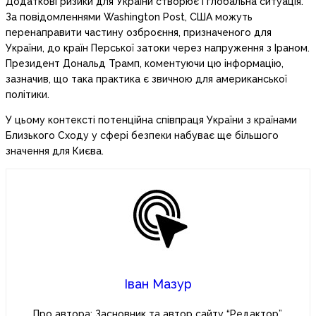
Додаткові ризики для України створює і глобальна ситуація.
За повідомленнями Washington Post, США можуть
перенаправити частину озброєння, призначеного для
України, до країн Перської затоки через напруження з Іраном.
Президент Дональд Трамп, коментуючи цю інформацію,
зазначив, що така практика є звичною для американської
політики.
У цьому контексті потенційна співпраця України з країнами
Близького Сходу у сфері безпеки набуває ще більшого
значення для Києва.
Іван Мазур
Про автора: Засновник та автор сайту “Редактор”.