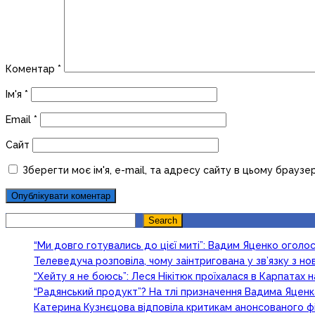
Коментар
*
Ім'я
*
Email
*
Сайт
Зберегти моє ім'я, e-mail, та адресу сайту в цьому браузе
Search
Search
“Ми довго готувались до цієї миті”: Вадим Яценко огол
Телеведуча розповіла, чому заінтригована у зв’язку з 
“Хейту я не боюсь”: Леся Нікітюк проїхалася в Карпатах на
“Радянський продукт”? На тлі призначення Вадима Яцен
Катерина Кузнєцова відповіла критикам анонсованого ф