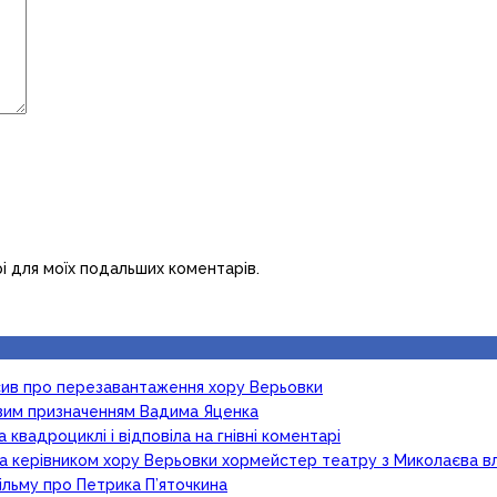
рі для моїх подальших коментарів.
осив про перезавантаження хору Верьовки
новим призначенням Вадима Яценка
 квадроциклі і відповіла на гнівні коментарі
ка керівником хору Верьовки хормейстер театру з Миколаєва в
ільму про Петрика П’яточкина