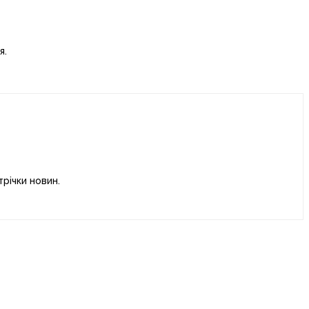
я.
річки новин.