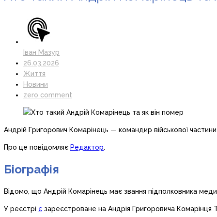
Іван Мазур
26.03.2026
Життя
Новини
zero comment
Андрій Григорович Комарінець — командир військової частини 
Про це повідомляє
Редактор
.
Біографія
Відомо, що Андрій Комарінець має звання підполковника меди
У реєстрі
є
зареєстроване на Андрія Григоровича Комарінця ТО