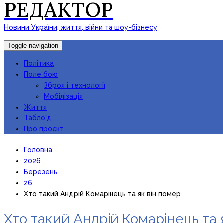
РЕДАКТОР
Новини України, життя, війни та шоу-бізнесу
Toggle navigation
Політика
Поле бою
Зброя і технології
Мобілізація
Життя
Таблоїд
Про проєкт
Головна
2026
Березень
26
Хто такий Андрій Комарінець та як він помер
Хто такий Андрій Комарінець та 