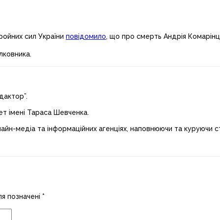
ройних сил України
повідомило
, що про смерть Андрія Комарінц
лковника.
дактор”.
ет імені Тараса Шевченка.
лайн-медіа та інформаційних агенціях, наповнюючи та куруючи ст
ля позначені
*