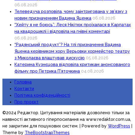
06.08.2026
Телеведуча розповіла, чому заінтригована у зв’язку з
новим призначенням Вадима Яценка
06.08.2026
“Хейту я не боюсь”: Леся Нікітюк проїхалася в Карпатах
на квадроциклі і відповіла на гнівні коментарі
06.08.2026
“Радянський продукт”? На тлі призначення Вадима
Яценка керівником хору Верьовки хормейстер театру
з Миколаєва влаштував дискусію
05.08.2026
Катерина Кузнєцова відповіла критикам анонсованого
фільму про Петрика П’яточкина
04.08.2026
Головна
Контакти
Політика конфіденційності
Про проєкт
©2024 Редактор. Цитування матеріалів дозволено тільки за
наявності активного гіперпосилання на www.redaktor.com.ua,
не закритим для пошукових систем.
| Powered by
WordPress
|
Theme by
TheBootstrapThemes