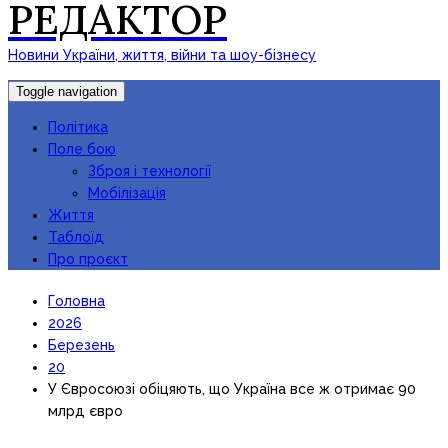
РЕДАКТОР
Новини України, життя, війни та шоу-бізнесу
Toggle navigation
Політика
Поле бою
Зброя і технології
Мобілізація
Життя
Таблоїд
Про проєкт
Головна
2026
Березень
20
У Євросоюзі обіцяють, що Україна все ж отримає 90
млрд євро