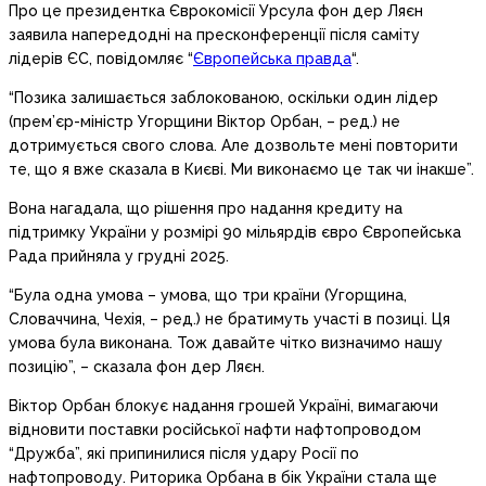
Про це президентка Єврокомісії Урсула фон дер Ляєн
заявила напередодні на пресконференції після саміту
лідерів ЄС, повідомляє “
Європейська правда
“.
“Позика залишається заблокованою, оскільки один лідер
(прем’єр-міністр Угорщини Віктор Орбан, – ред.) не
дотримується свого слова. Але дозвольте мені повторити
те, що я вже сказала в Києві. Ми виконаємо це так чи інакше”.
Вона нагадала, що рішення про надання кредиту на
підтримку України у розмірі 90 мільярдів євро Європейська
Рада прийняла у грудні 2025.
“Була одна умова – умова, що три країни (Угорщина,
Словаччина, Чехія, – ред.) не братимуть участі в позиці. Ця
умова була виконана. Тож давайте чітко визначимо нашу
позицію”, – сказала фон дер Ляєн.
Віктор Орбан блокує надання грошей Україні, вимагаючи
відновити поставки російської нафти нафтопроводом
“Дружба”, які припинилися після удару Росії по
нафтопроводу. Риторика Орбана в бік України стала ще