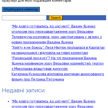
браузері для моїх подальших коментарів.
Search
Search
“Ми довго готувались до цієї миті”: Вадим Яценко
оголосив про перезавантаження хору Верьовки
Телеведуча розповіла, чому заінтригована у зв’язку з
новим призначенням Вадима Яценка
“Хейту я не боюсь”: Леся Нікітюк проїхалася в Карпатах
на квадроциклі і відповіла на гнівні коментарі
“Радянський продукт”? На тлі призначення Вадима
Яценка керівником хору Верьовки хормейстер театру
з Миколаєва влаштував дискусію
Катерина Кузнєцова відповіла критикам анонсованого
фільму про Петрика П’яточкина
Недавні записи
“Ми довго готувались до цієї миті”: Вадим Яценко
оголосив про перезавантаження хору Верьовки