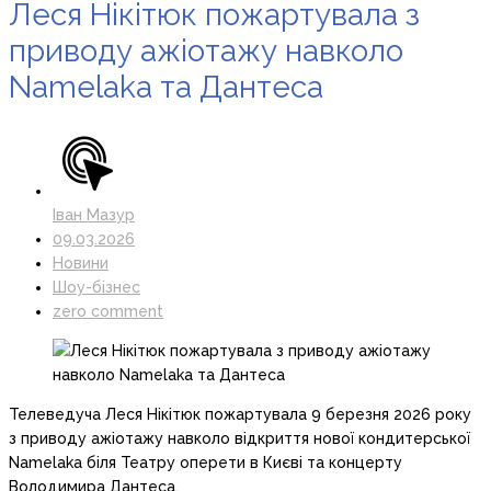
Леся Нікітюк пожартувала з
приводу ажіотажу навколо
Namelaka та Дантеса
Іван Мазур
09.03.2026
Новини
Шоу-бізнес
zero comment
Телеведуча Леся Нікітюк пожартувала 9 березня 2026 року
з приводу ажіотажу навколо відкриття нової кондитерської
Namelaka біля Театру оперети в Києві та концерту
Володимира Дантеса.