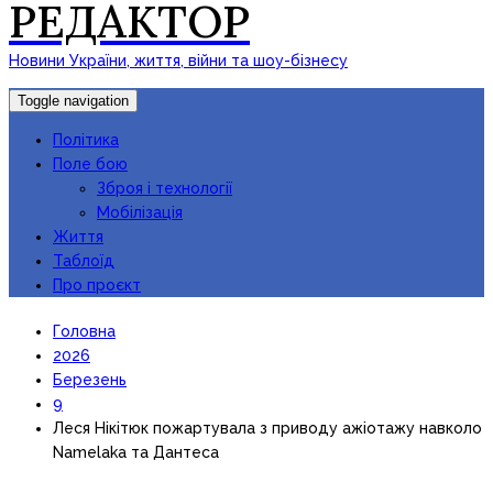
РЕДАКТОР
Новини України, життя, війни та шоу-бізнесу
Toggle navigation
Політика
Поле бою
Зброя і технології
Мобілізація
Життя
Таблоїд
Про проєкт
Головна
2026
Березень
9
Леся Нікітюк пожартувала з приводу ажіотажу навколо
Namelaka та Дантеса