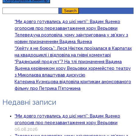
Search
Search
“Ми довго готувались до цієї миті”: Вадим Яценко
оголосив про перезавантаження хору Верьовки
Телеведуча розповіла, чому заінтригована у зв’язку з
новим призначенням Вадима Яценка
“Хейту я не боюсь”: Леся Нікітюк проїхалася в Карпатах
на квадроциклі і відповіла на гнівні коментарі
“Радянський продукт”? На тлі призначення Вадима
Яценка керівником хору Верьовки хормейстер театру
з Миколаєва влаштував дискусію
Катерина Кузнєцова відповіла критикам анонсованого
фільму про Петрика П’яточкина
Недавні записи
“Ми довго готувались до цієї миті”: Вадим Яценко
оголосив про перезавантаження хору Верьовки
06.08.2026