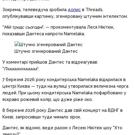
Зокрема, телеведуча зробила
допис
в Threads,
опублікувавши картинку, згенеровану штучним інтелектом.
“
Мій тредс сьогодні
“, — прокоментувала Леся Нікітюк,
показавши Дантеса напроти Namelaka.
Штучно згенерований Дантес
У коментарі прийшов Дантес та відреагував:
“
Пхаааахххааааа
“.
7 березня 2026 року кондитерська Namelaka відкрилася в
центрі Києва — туди на вулиці утворилася величезна черга
людей. При цьому кондитерська Namelaka пофарбовано у
яскраво рожевий колір, що дуже ріже око.
8 березня 2026 року Дантес дав свій концерт на ВДНГ в
Києві, запросивши туди чимало зірок.
Дантес, як відомо, веде разом з Лесею Нікітюк шоу “Хто
зверзу?”.