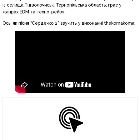
із селища Підволочиськ, Тернопільська область; грає у
жанрах EDM та техно-рейву.
Ось, як пісня “Сердечко 2” звучить у виконанні thekomakoma: