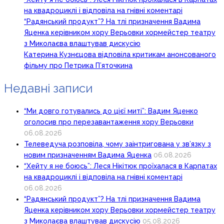
на квадроциклі і відповіла на гнівні коментарі
“Радянський продукт”? На тлі призначення Вадима
Яценка керівником хору Верьовки хормейстер театру
з Миколаєва влаштував дискусію
Катерина Кузнєцова відповіла критикам анонсованого
фільму про Петрика П’яточкина
Недавні записи
“Ми довго готувались до цієї миті”: Вадим Яценко
оголосив про перезавантаження хору Верьовки
06.08.2026
Телеведуча розповіла, чому заінтригована у зв’язку з
новим призначенням Вадима Яценка
06.08.2026
“Хейту я не боюсь”: Леся Нікітюк проїхалася в Карпатах
на квадроциклі і відповіла на гнівні коментарі
06.08.2026
“Радянський продукт”? На тлі призначення Вадима
Яценка керівником хору Верьовки хормейстер театру
з Миколаєва влаштував дискусію
05.08.2026