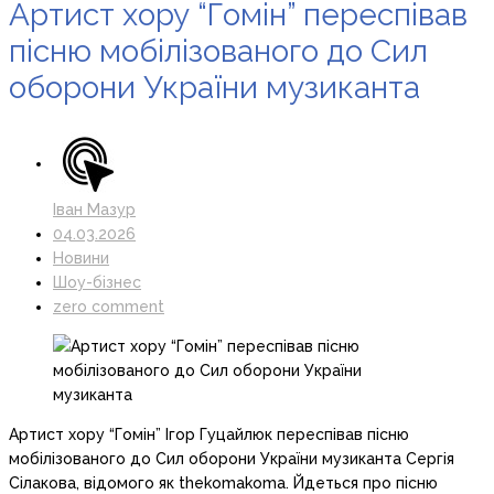
Артист хору “Гомін” переспівав
пісню мобілізованого до Сил
оборони України музиканта
Іван Мазур
04.03.2026
Новини
Шоу-бізнес
zero comment
Артист хору “Гомін” Ігор Гуцайлюк переспівав пісню
мобілізованого до Сил оборони України музиканта Сергія
Сілакова, відомого як thekomakoma. Йдеться про пісню