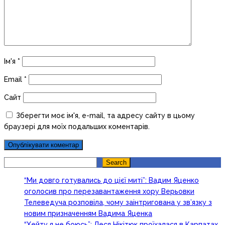
Ім'я
*
Email
*
Сайт
Зберегти моє ім'я, e-mail, та адресу сайту в цьому
браузері для моїх подальших коментарів.
Search
Search
“Ми довго готувались до цієї миті”: Вадим Яценко
оголосив про перезавантаження хору Верьовки
Телеведуча розповіла, чому заінтригована у зв’язку з
новим призначенням Вадима Яценка
“Хейту я не боюсь”: Леся Нікітюк проїхалася в Карпатах