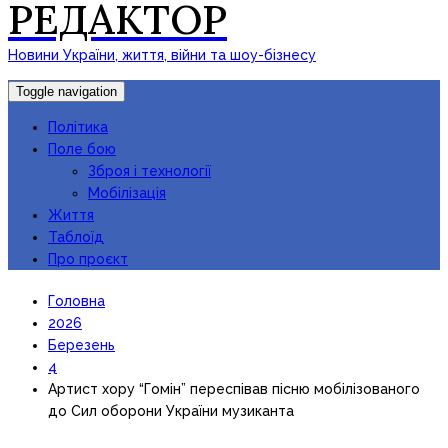
РЕДАКТОР
Новини України, життя, війни та шоу-бізнесу
Toggle navigation
Політика
Поле бою
Зброя і технології
Мобілізація
Життя
Таблоїд
Про проєкт
Головна
2026
Березень
4
Артист хору “Гомін” переспівав пісню мобілізованого
до Сил оборони України музиканта