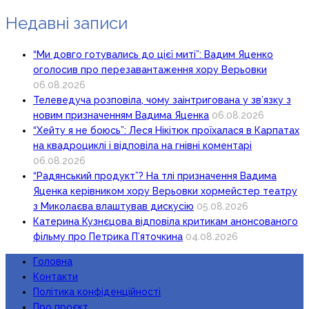
Недавні записи
“Ми довго готувались до цієї миті”: Вадим Яценко
оголосив про перезавантаження хору Верьовки
06.08.2026
Телеведуча розповіла, чому заінтригована у зв’язку з
новим призначенням Вадима Яценка
06.08.2026
“Хейту я не боюсь”: Леся Нікітюк проїхалася в Карпатах
на квадроциклі і відповіла на гнівні коментарі
06.08.2026
“Радянський продукт”? На тлі призначення Вадима
Яценка керівником хору Верьовки хормейстер театру
з Миколаєва влаштував дискусію
05.08.2026
Катерина Кузнєцова відповіла критикам анонсованого
фільму про Петрика П’яточкина
04.08.2026
Головна
Контакти
Політика конфіденційності
Про проєкт