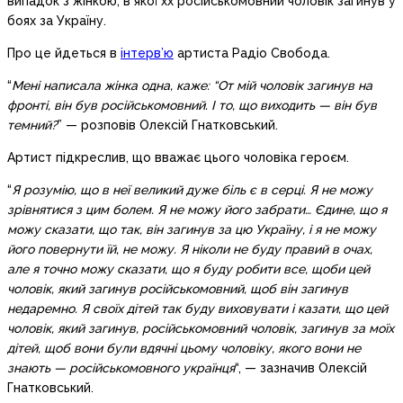
випадок з жінкою, в якої хх російськомовний чоловік загинув у
боях за Україну.
Про це йдеться в
інтерв’ю
артиста Радіо Свобода.
“
Мені написала жінка одна, каже: “От мій чоловік загинув на
фронті, він був російськомовний. І то, що виходить — він був
темний?
” — розповів Олексій Гнатковський.
Артист підкреслив, що вважає цього чоловіка героєм.
“
Я розумію, що в неї великий дуже біль є в серці. Я не можу
зрівнятися з цим болем. Я не можу його забрати… Єдине, що я
можу сказати, що так, він загинув за цю Україну, і я не можу
його повернути їй, не можу. Я ніколи не буду правий в очах,
але я точно можу сказати, що я буду робити все, щоби цей
чоловік, який загинув російськомовний, щоб він загинув
недаремно. Я своїх дітей так буду виховувати і казати, що цей
чоловік, який загинув, російськомовний чоловік, загинув за моїх
дітей, щоб вони були вдячні цьому чоловіку, якого вони не
знають — російськомовного українця
“, — зазначив Олексій
Гнатковський.