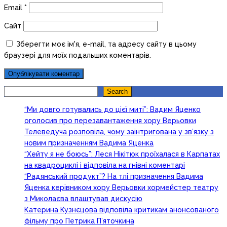
Email
*
Сайт
Зберегти моє ім'я, e-mail, та адресу сайту в цьому
браузері для моїх подальших коментарів.
Search
Search
“Ми довго готувались до цієї миті”: Вадим Яценко
оголосив про перезавантаження хору Верьовки
Телеведуча розповіла, чому заінтригована у зв’язку з
новим призначенням Вадима Яценка
“Хейту я не боюсь”: Леся Нікітюк проїхалася в Карпатах
на квадроциклі і відповіла на гнівні коментарі
“Радянський продукт”? На тлі призначення Вадима
Яценка керівником хору Верьовки хормейстер театру
з Миколаєва влаштував дискусію
Катерина Кузнєцова відповіла критикам анонсованого
фільму про Петрика П’яточкина