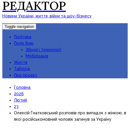
РЕДАКТОР
Новини України, життя, війни та шоу-бізнесу
Toggle navigation
Політика
Поле бою
Зброя і технології
Мобілізація
Життя
Таблоїд
Про проєкт
Головна
2026
Лютий
23
Олексій Гнатковський розповів про випадок з жінкою, в
якої російськомовний чоловік загинув за Україну