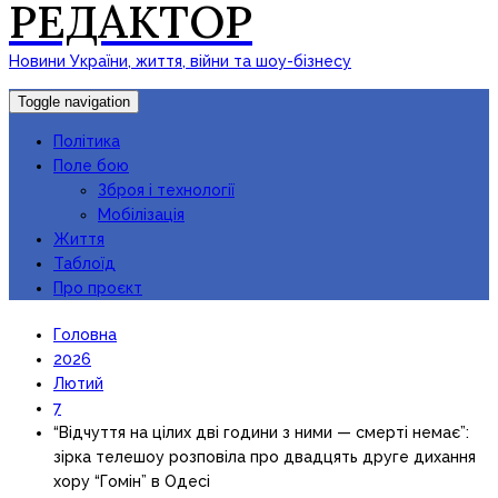
РЕДАКТОР
Новини України, життя, війни та шоу-бізнесу
Toggle navigation
Політика
Поле бою
Зброя і технології
Мобілізація
Життя
Таблоїд
Про проєкт
Головна
2026
Лютий
7
“Відчуття на цілих дві години з ними — смерті немає”:
зірка телешоу розповіла про двадцять друге дихання
хору “Гомін” в Одесі