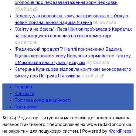
оголосив про перезавантаження хору Верьовки
06.08.2026
Телеведуча розповіла, чому заінтригована у зв’язку з
новим призначенням Вадима Яценка
06.08.2026
“Хейту я не боюсь”: Леся Нікітюк проїхалася в Карпатах
на квадроциклі і відповіла на гнівні коментарі
06.08.2026
“Радянський продукт”? На тлі призначення Вадима
Яценка керівником хору Верьовки хормейстер театру
з Миколаєва влаштував дискусію
05.08.2026
Катерина Кузнєцова відповіла критикам анонсованого
фільму про Петрика П’яточкина
04.08.2026
Головна
Контакти
Політика конфіденційності
Про проєкт
©2024 Редактор. Цитування матеріалів дозволено тільки за
наявності активного гіперпосилання на www.redaktor.com.ua,
не закритим для пошукових систем.
| Powered by
WordPress
|