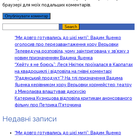
браузері для моїх подальших коментарів.
Search
Search
“Ми довго готувались до цієї миті”: Вадим Яценко
оголосив про перезавантаження хору Верьовки
Телеведуча розповіла, чому заінтригована у зв’язку з
новим призначенням Вадима Яценка
“Хейту я не боюсь”: Леся Нікітюк проїхалася в Карпатах
на квадроциклі і відповіла на гнівні коментарі
“Радянський продукт”? На тлі призначення Вадима
Яценка керівником хору Верьовки хормейстер театру
з Миколаєва влаштував дискусію
Катерина Кузнєцова відповіла критикам анонсованого
фільму про Петрика П’яточкина
Недавні записи
“Ми довго готувались до цієї миті”: Вадим Яценко