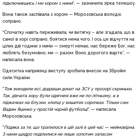
підключившись і ми хором з ними
“, — зазначила зірка телешоу.
Вона також заспівала з хором — Морозовська володіє
сопрано.
“Спочатку навіть переживала, чи витягну – але згадала, що в
самої в хорі сопрано, боятися нема чого. І ось це відчуття на
цілих дві години з ними — смерті немає, нас береже Бог, нас
люблять безумовно, ми — разом. Воно дорогого варте”, —
написала вона.
Одеситка наприкінці виступу зробила внесок на Збройні
сили України.
“
Тож виходили всі, додавши донат на ЗСУ у прозорі скриньки.
Так, дівчата хору були одягнені вже не по-літньому, а в
піджачках на блузки, хлопці у вишитих сорочках. Тільки сам
Вадим Яценко у простій чорній футболці
“, — написала
Морозовська.
“
Подяка за те, що трапилося в цій залі в цей час — неймовірна.
З нами щедро поділилися не лише золотим запасом