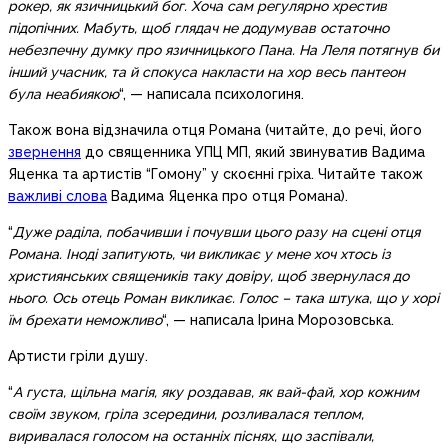
рокер, як язичницький бог. Хоча сам регулярно хрестив
підопічних. Мабуть, щоб глядач не додумував остаточно
небезпечну думку про язичницького Пана. На Леля потягнув би
інший учасник, та й спокуса накласти на хор весь пантеон
була неабиякою
“, — написала психологиня.
Також вона відзначила отця Романа (читайте, до речі, його
звернення
до священника УПЦ МП, який звинуватив Вадима
Яценка та артистів “Гомону” у скоєнні гріха. Читайте також
важливі слова
Вадима Яценка про отця Романа).
“
Дуже раділа, побачивши і почувши цього разу на сцені отця
Романа. Іноді запитують, чи викликає у мене хоч хтось із
християнських священиків таку довіру, щоб звернулася до
нього. Ось отець Роман викликає. Голос – така штука, що у хорі
їм брехати неможливо
“, — написала Ірина Морозовська.
Артисти гріли душу.
“
А густа, щільна магія, яку роздавав, як вай-фай, хор кожним
своїм звуком, гріла зсередини, розливалася теплом,
виривалася голосом на останніх піснях, що заспівали,