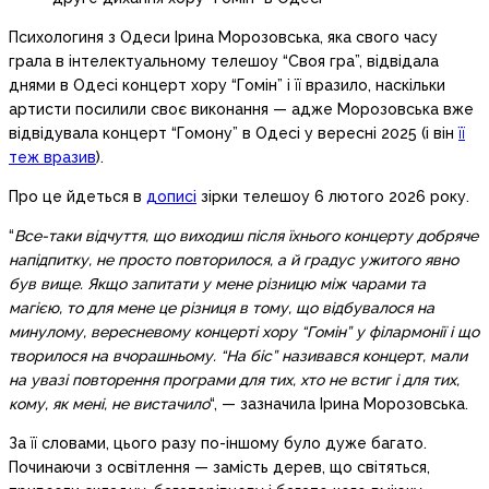
Психологиня з Одеси Ірина Морозовська, яка свого часу
грала в інтелектуальному телешоу “Своя гра”, відвідала
днями в Одесі концерт хору “Гомін” і її вразило, наскільки
артисти посилили своє виконання — адже Морозовська вже
відвідувала концерт “Гомону” в Одесі у вересні 2025 (і він
її
теж вразив
).
Про це йдеться в
дописі
зірки телешоу 6 лютого 2026 року.
“
Все-таки відчуття, що виходиш після їхнього концерту добряче
напідпитку, не просто повторилося, а й градус ужитого явно
був вище. Якщо запитати у мене різницю між чарами та
магією, то для мене це різниця в тому, що відбувалося на
минулому, вересневому концерті хору “Гомін” у філармонії і що
творилося на вчорашньому. “На біс” називався концерт, мали
на увазі повторення програми для тих, хто не встиг і для тих,
кому, як мені, не вистачило
“, — зазначила Ірина Морозовська.
За її словами, цього разу по-іншому було дуже багато.
Починаючи з освітлення — замість дерев, що світяться,