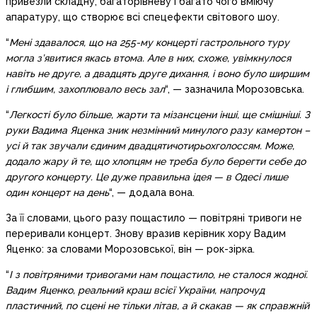
привезли складну, багаторівневу і багато чого вміючу
апаратуру, що створює всі спецефекти світового шоу.
“
Мені здавалося, що на 255-му концерті гастрольного туру
могла з’явитися якась втома. Але в них, схоже, увімкнулося
навіть не друге, а двадцять друге дихання, і воно було ширшим
і глибшим, захоплювало весь зал
“, — зазначила Морозовська.
“
Легкості було більше, жарти та мізансцени інші, ще смішніші. З
руки Вадима Яценка зник незмінний минулого разу камертон –
усі й так звучали єдиним двадцятичотирьохголоссям. Може,
додало жару й те, що хлопцям не треба було берегти себе до
другого концерту. Це дуже правильна ідея — в Одесі лише
один концерт на день
“, — додала вона.
За її словами, цього разу пощастило — повітряні тривоги не
переривали концерт. Знову вразив керівник хору Вадим
Яценко: за словами Морозовської, він — рок-зірка.
“
І з повітряними тривогами нам пощастило, не сталося жодної.
Вадим Яценко, реальний краш всієї України, напрочуд
пластичний, по сцені не тільки літав, а й скакав — як справжній