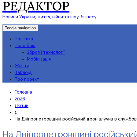
РЕДАКТОР
Новини України, життя, війни та шоу-бізнесу
Toggle navigation
Політика
Поле бою
Зброя і технології
Мобілізація
Життя
Таблоїд
Про проєкт
Головна
2026
Лютий
1
На Дніпропетровщині російський дрон влучив в службов
На Дніпропетровщині російський