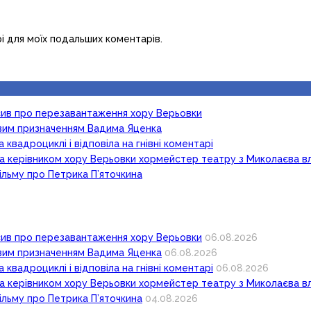
рі для моїх подальших коментарів.
осив про перезавантаження хору Верьовки
новим призначенням Вадима Яценка
 квадроциклі і відповіла на гнівні коментарі
ка керівником хору Верьовки хормейстер театру з Миколаєва в
ільму про Петрика П’яточкина
осив про перезавантаження хору Верьовки
06.08.2026
новим призначенням Вадима Яценка
06.08.2026
 квадроциклі і відповіла на гнівні коментарі
06.08.2026
ка керівником хору Верьовки хормейстер театру з Миколаєва в
ільму про Петрика П’яточкина
04.08.2026