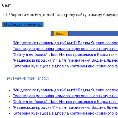
Сайт
Зберегти моє ім'я, e-mail, та адресу сайту в цьому браузе
Search
Search
“Ми довго готувались до цієї миті”: Вадим Яценко огол
Телеведуча розповіла, чому заінтригована у зв’язку з 
“Хейту я не боюсь”: Леся Нікітюк проїхалася в Карпатах на
“Радянський продукт”? На тлі призначення Вадима Яцен
Катерина Кузнєцова відповіла критикам анонсованого ф
Недавні записи
“Ми довго готувались до цієї миті”: Вадим Яценко огол
Телеведуча розповіла, чому заінтригована у зв’язку з 
“Хейту я не боюсь”: Леся Нікітюк проїхалася в Карпатах на
“Радянський продукт”? На тлі призначення Вадима Яцен
Катерина Кузнєцова відповіла критикам анонсованого ф