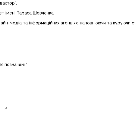
дактор”.
ет імені Тараса Шевченка.
лайн-медіа та інформаційних агенціях, наповнюючи та куруючи ст
ля позначені
*