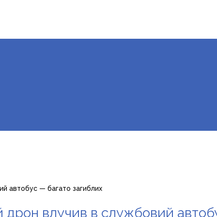
ий автобус — багато загиблих
 дрон влучив в службовий автоб