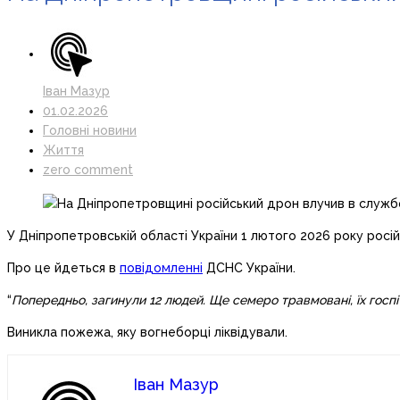
Іван Мазур
01.02.2026
Головні новини
Життя
zero comment
У Дніпропетровській області України 1 лютого 2026 року рос
Про це йдеться в
повідомленні
ДСНС України.
“
Попередньо, загинули 12 людей. Ще семеро травмовані, їх госпі
Виникла пожежа, яку вогнеборці ліквідували.
Іван Мазур