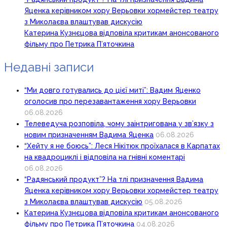
Яценка керівником хору Верьовки хормейстер театру
з Миколаєва влаштував дискусію
Катерина Кузнєцова відповіла критикам анонсованого
фільму про Петрика П’яточкина
Недавні записи
“Ми довго готувались до цієї миті”: Вадим Яценко
оголосив про перезавантаження хору Верьовки
06.08.2026
Телеведуча розповіла, чому заінтригована у зв’язку з
новим призначенням Вадима Яценка
06.08.2026
“Хейту я не боюсь”: Леся Нікітюк проїхалася в Карпатах
на квадроциклі і відповіла на гнівні коментарі
06.08.2026
“Радянський продукт”? На тлі призначення Вадима
Яценка керівником хору Верьовки хормейстер театру
з Миколаєва влаштував дискусію
05.08.2026
Катерина Кузнєцова відповіла критикам анонсованого
фільму про Петрика П’яточкина
04.08.2026