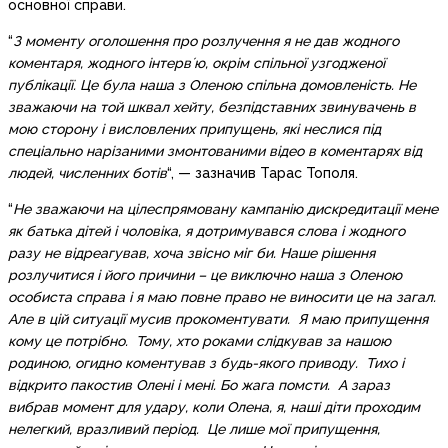
основної справи.
“
З моменту оголошення про розлучення я не дав жодного
коментаря, жодного інтервʼю, окрім спільної узгодженої
публікації. Це була наша з Оленою спільна домовленість. Не
зважаючи на той шквал хейту, безпідставних звинувачень в
мою сторону і висловлених припущень, які неслися під
спеціально нарізаними змонтованими відео в коментарях від
людей, численних ботів
“, — зазначив Тарас Тополя.
“
Не зважаючи на цілеспрямовану кампанію дискредитації мене
як батька дітей і чоловіка, я дотримувався слова і жодного
разу не відреагував, хоча звісно міг би. Наше рішення
розлучитися і його причини – це виключно наша з Оленою
особиста справа і я маю повне право не виносити це на загал.
Але в цій ситуації мусив прокоментувати. Я маю припущення
кому це потрібно. Тому, хто роками слідкував за нашою
родиною, огидно коментував з будь-якого приводу. Тихо і
відкрито пакостив Олені і мені. Бо жага помсти. А зараз
вибрав момент для удару, коли Олена, я, наші діти проходим
нелегкий, вразливий період. Це лише мої припущення,