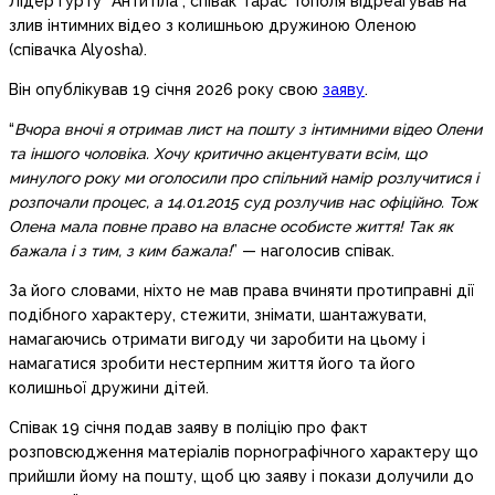
Лідер гурту “Антитіла”, співак Тарас Тополя відреагував на
злив інтимних відео з колишньою дружиною Оленою
(співачка Alyosha).
Він опублікував 19 січня 2026 року свою
заяву
.
“
Вчора вночі я отримав лист на пошту з інтимними відео Олени
та іншого чоловіка. Хочу критично акцентувати всім, що
минулого року ми оголосили про спільний намір розлучитися і
розпочали процес, а 14.01.2015 суд розлучив нас офіційно. Тож
Олена мала повне право на власне особисте життя! Так як
бажала і з тим, з ким бажала!
” — наголосив співак.
За його словами, ніхто не мав права вчиняти протиправні дії
подібного характеру, стежити, знімати, шантажувати,
намагаючись отримати вигоду чи заробити на цьому і
намагатися зробити нестерпним життя його та його
колишньої дружини дітей.
Співак 19 січня подав заяву в поліцію про факт
розповсюдження матеріалів порнографічного характеру що
прийшли йому на пошту, щоб цю заяву і покази долучили до