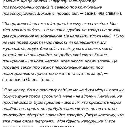
у мене є, що це брехня. Я відразу звернулася до
правоохоронних органів із заявою про кримінальне
правопорушення. Докази є, процес іде
“, — зазначила співачка.
“
Тепер, коли відео вже в інтернеті, я хочу сказати чітко: Моє
тіло, моя інтимність – це не ваша здобич, не товар і не привід
для приниження чи збагачення. Це належить тільки мені! Ніхто
не має права красти мою гідність чи паплюжити її. До
журналістів, медіа, блогерів та всіх, у кого з’являються ці
матеріали: не поширюйте, не робіть скріншоти. Кожне
поширення – це нова жертва, нова шкода, новий злочин. Це
порушує закон про захист персональних даних, про
недоторканність приватного життя та статтю за це
“, —
наголосила Олена Тополя.
“
Я не мовчу, бо в сучасному світі не може бути місця шантажу.
Комусь дуже треба зробити із мене «не вільну». Нехай мій не
простий досвід, буде приклад – для всіх, хто проходить через
подібне: не терпіть, не пробуйте домовитись, не платіть, не
приховуйте, фіксуйте, заявляйте, говоріть. Дякую кожному, хто
вже пише слова підтримки. Моя гідність непорушна. Я все