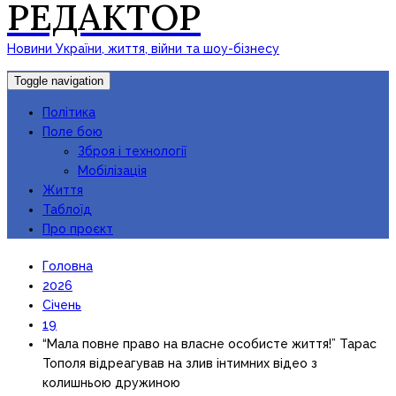
РЕДАКТОР
Новини України, життя, війни та шоу-бізнесу
Toggle navigation
Політика
Поле бою
Зброя і технології
Мобілізація
Життя
Таблоїд
Про проєкт
Головна
2026
Січень
19
“Мала повне право на власне особисте життя!” Тарас
Тополя відреагував на злив інтимних відео з
колишньою дружиною