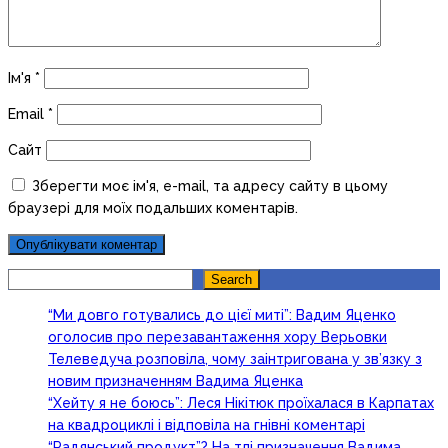
Ім'я
*
Email
*
Сайт
Зберегти моє ім'я, e-mail, та адресу сайту в цьому
браузері для моїх подальших коментарів.
Search
Search
“Ми довго готувались до цієї миті”: Вадим Яценко
оголосив про перезавантаження хору Верьовки
Телеведуча розповіла, чому заінтригована у зв’язку з
новим призначенням Вадима Яценка
“Хейту я не боюсь”: Леся Нікітюк проїхалася в Карпатах
на квадроциклі і відповіла на гнівні коментарі
“Радянський продукт”? На тлі призначення Вадима