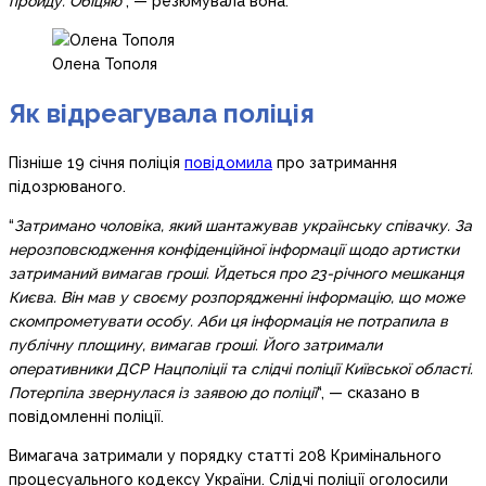
пройду. Обіцяю
“, — резюмувала вона.
Олена Тополя
Як відреагувала поліція
Пізніше 19 січня поліція
повідомила
про затримання
підозрюваного.
“
Затримано чоловіка, який шантажував українську співачку. За
нерозповсюдження конфіденційної інформації щодо артистки
затриманий вимагав гроші. Йдеться про 23-річного мешканця
Києва. Він мав у своєму розпорядженні інформацію, що може
скомпрометувати особу. Аби ця інформація не потрапила в
публічну площину, вимагав гроші. Його затримали
оперативники ДСР Нацполіціі та слідчі поліції Київської області.
Потерпіла звернулася із заявою до поліції
“, — сказано в
повідомленні поліції.
Вимагача затримали у порядку статті 208 Кримінального
процесуального кодексу України. Слідчі поліції оголосили