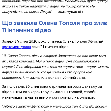
впевнений, слідство все встановить. Насамкінець дуже прошу,
якщо вам також надійшли ці відео, не поширюйте їх. Не
долучайтесь до цього. Дякую
“, — резюмував він.
Що заявила Олена Тополя про злив
її інтимних відео
Зранку 19 січня 2026 року співачка Олена Тополя (Alyosha)
прокоментувала
злив її інтимних відео.
“
Я, Олена Тополя, вільна людина! Звертаюся до вас після того,
як стався кримінал. Мої інтимні відео, уже поширюються в
мережі. Я не збираюся ховатися чи соромитися – сором мають
відчувати виключно ті, хто це зробив і хто продовжує
поширювати
“, — зазначила вона в публічній заяві.
За її словами, 10 січня вона отримала погрози шантажу за
відео інтимного характеру, вимагання грошей, спроби
маніпуляцій та навіть вимоги компромату на близьких.
“
Нібито з жовтня 25-го року у мене щось там було. Всі докази