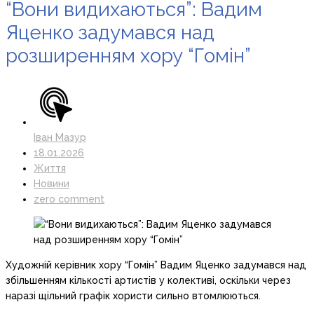
“Вони видихаються”: Вадим
Яценко задумався над
розширенням хору “Гомін”
Іван Мазур
18.01.2026
Життя
Новини
zero comment
Художній керівник хору “Гомін” Вадим Яценко задумався над
збільшенням кількості артистів у колективі, оскільки через
наразі щільний графік хористи сильно втомлюються.