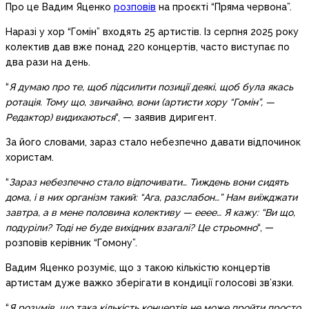
Про це Вадим Яценко
розповів
на проєкті “Пряма червона”.
Наразі у хор “Гомін” входять 25 артистів. Із серпня 2025 року
колектив дав вже понад 220 концертів, часто виступає по
два рази на день.
“
Я думаю про те, щоб підсилити позиції деякі, щоб була якась
ротація. Тому що, звичайно, вони (артисти хору “Гомін”, —
Редактор) видихаються
“, — заявив диригент.
За його словами, зараз стало небезпечно давати відпочинок
хористам.
“
Зараз небезпечно стало відпочивати… Тиждень вони сидять
дома, і в них організм такий: “Ага, разслабон…” Нам виїжджати
завтра, а в мене половина колективу — ееее… Я кажу: “Ви що,
подуріли? Тоді не буде вихідних взагалі?
Це стрьомно
“, —
розповів керівник “Гомону”.
Вадим Яценко розуміє, що з такою кількістю концертів
артистам дуже важко зберігати в кондиції голосові зв’язки.
“
Я розумів, що така кількість концертів не може пройти просто