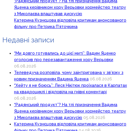
“Радянський продукт”? На тлі призначення Вадима
Яценка керівником хору Верьовки хормейстер театру
з Миколаєва влаштував дискусію
Катерина Кузнєцова відповіла критикам анонсованого
фільму про Петрика П’яточкина
Недавні записи
“Ми довго готувались до цієї миті”: Вадим Яценко
оголосив про перезавантаження хору Верьовки
06.08.2026
Телеведуча розповіла, чому заінтригована у зв’язку з
новим призначенням Вадима Яценка
06.08.2026
“Хейту я не боюсь”: Леся Нікітюк проїхалася в Карпатах
на квадроциклі і відповіла на гнівні коментарі
06.08.2026
“Радянський продукт”? На тлі призначення Вадима
Яценка керівником хору Верьовки хормейстер театру
з Миколаєва влаштував дискусію
05.08.2026
Катерина Кузнєцова відповіла критикам анонсованого
фільму про Петрика П’яточкина
04.08.2026