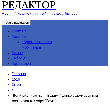
РЕДАКТОР
Новини України, життя, війни та шоу-бізнесу
Toggle navigation
Політика
Поле бою
Зброя і технології
Мобілізація
Життя
Таблоїд
Про проєкт
Головна
2026
Січень
18
“Вони видихаються”: Вадим Яценко задумався над
розширенням хору “Гомін”