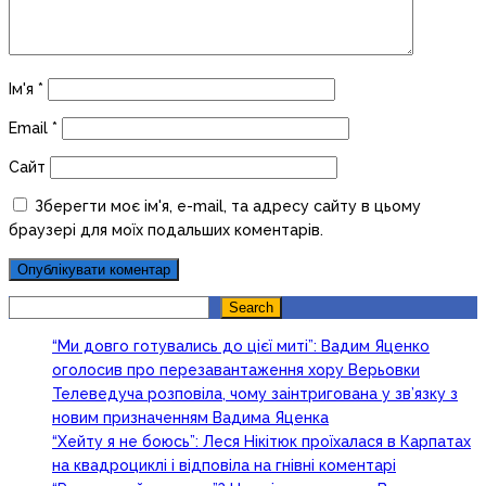
Ім'я
*
Email
*
Сайт
Зберегти моє ім'я, e-mail, та адресу сайту в цьому
браузері для моїх подальших коментарів.
Search
Search
“Ми довго готувались до цієї миті”: Вадим Яценко
оголосив про перезавантаження хору Верьовки
Телеведуча розповіла, чому заінтригована у зв’язку з
новим призначенням Вадима Яценка
“Хейту я не боюсь”: Леся Нікітюк проїхалася в Карпатах
на квадроциклі і відповіла на гнівні коментарі