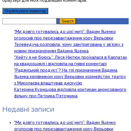
браузері для моїх подальших коментарів.
Search
Search
“Ми довго готувались до цієї миті”: Вадим Яценко
оголосив про перезавантаження хору Верьовки
Телеведуча розповіла, чому заінтригована у зв’язку з
новим призначенням Вадима Яценка
“Хейту я не боюсь”: Леся Нікітюк проїхалася в Карпатах
на квадроциклі і відповіла на гнівні коментарі
“Радянський продукт”? На тлі призначення Вадима
Яценка керівником хору Верьовки хормейстер театру
з Миколаєва влаштував дискусію
Катерина Кузнєцова відповіла критикам анонсованого
фільму про Петрика П’яточкина
Недавні записи
“Ми довго готувались до цієї миті”: Вадим Яценко
оголосив про перезавантаження хору Верьовки