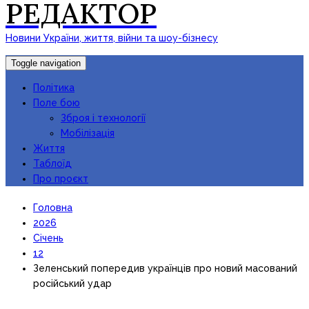
РЕДАКТОР
Новини України, життя, війни та шоу-бізнесу
Toggle navigation
Політика
Поле бою
Зброя і технології
Мобілізація
Життя
Таблоїд
Про проєкт
Головна
2026
Січень
12
Зеленський попередив українців про новий масований
російський удар