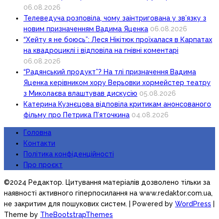
06.08.2026
Телеведуча розповіла, чому заінтригована у зв’язку з
новим призначенням Вадима Яценка
06.08.2026
“Хейту я не боюсь”: Леся Нікітюк проїхалася в Карпатах
на квадроциклі і відповіла на гнівні коментарі
06.08.2026
“Радянський продукт”? На тлі призначення Вадима
Яценка керівником хору Верьовки хормейстер театру
з Миколаєва влаштував дискусію
05.08.2026
Катерина Кузнєцова відповіла критикам анонсованого
фільму про Петрика П’яточкина
04.08.2026
Головна
Контакти
Політика конфіденційності
Про проєкт
©2024 Редактор. Цитування матеріалів дозволено тільки за
наявності активного гіперпосилання на www.redaktor.com.ua,
не закритим для пошукових систем.
| Powered by
WordPress
|
Theme by
TheBootstrapThemes