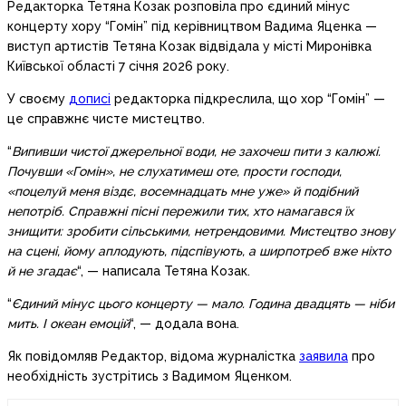
Редакторка Тетяна Козак розповіла про єдиний мінус
концерту хору “Гомін” під керівництвом Вадима Яценка —
виступ артистів Тетяна Козак відвідала у місті Миронівка
Київської області 7 січня 2026 року.
У своєму
дописі
редакторка підкреслила, що хор “Гомін” —
це справжнє чисте мистецтво.
“
Випивши чистої джерельної води, не захочеш пити з калюжі.
Почувши «Гомін», не слухатимеш оте, прости господи,
«поцелуй меня віздє, восемнадцать мне уже» й подібний
непотріб. Справжні пісні пережили тих, хто намагався їх
знищити: зробити сільськими, нетрендовими. Мистецтво знову
на сцені, йому аплодують, підспівують, а ширпотреб вже ніхто
й не згадає
“, — написала Тетяна Козак.
“
Єдиний мінус цього концерту — мало. Година двадцять — ніби
мить. І океан емоцій
“, — додала вона.
Як повідомляв Редактор, відома журналістка
заявила
про
необхідність зустрітись з Вадимом Яценком.