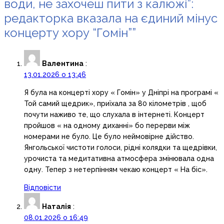
води, не захочеш пити з калюжі”:
редакторка вказала на єдиний мінус
концерту хору “Гомін”
”
Валентина
:
13.01.2026 о 13:46
Я була на концерті хору « Гомін» у Дніпрі на програмі «
Той самий щедрик», приїхала за 80 кілометрів , щоб
почути наживо те, що слухала в інтернеті. Концерт
пройшов « на одному диханні» бо перерви між
номерами не було. Це було неймовірне дійство.
Янгольської чистоти голоси, рідні колядки та щедрівки,
урочиста та медитативна атмосфера змінювала одна
одну. Тепер з нетерпінням чекаю концерт « На біс».
Відповісти
Наталія
:
08.01.2026 о 16:49