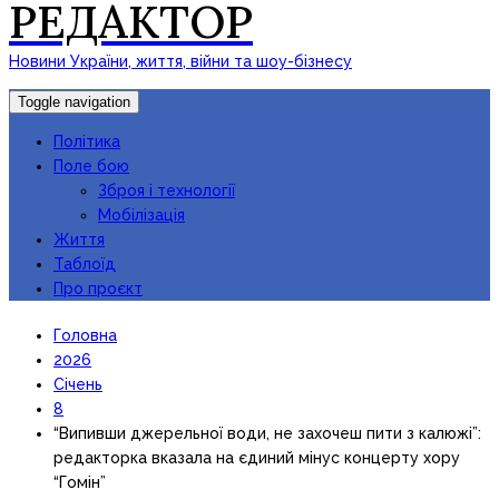
РЕДАКТОР
Новини України, життя, війни та шоу-бізнесу
Toggle navigation
Політика
Поле бою
Зброя і технології
Мобілізація
Життя
Таблоїд
Про проєкт
Головна
2026
Січень
8
“Випивши джерельної води, не захочеш пити з калюжі”:
редакторка вказала на єдиний мінус концерту хору
“Гомін”