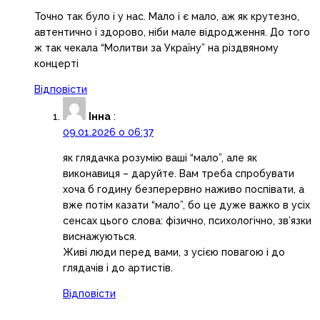
Точно так було і у нас. Мало і є мало, аж як крутезно,
автентично і здорово, ніби мале відродження. До того
ж так чекала “Молитви за Україну” на різдвяному
концерті
Відповісти
Інна
:
09.01.2026 о 06:37
як глядачка розумію ваші “мало”, але як
виконавиця – даруйте. Вам треба спробувати
хоча б годину безперервно наживо поспівати, а
вже потім казати “мало”, бо це дуже важко в усіх
сенсах цього слова: фізично, психологічно, зв’язки
виснажуються.
Живі люди перед вами, з усією повагою і до
глядачів і до артистів.
Відповісти