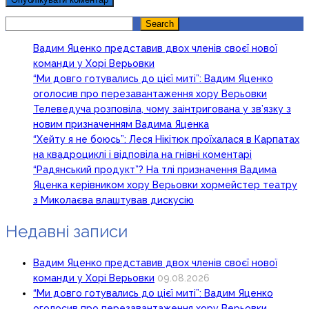
Search
Search
Вадим Яценко представив двох членів своєї нової
команди у Хорі Верьовки
“Ми довго готувались до цієї миті”: Вадим Яценко
оголосив про перезавантаження хору Верьовки
Телеведуча розповіла, чому заінтригована у зв’язку з
новим призначенням Вадима Яценка
“Хейту я не боюсь”: Леся Нікітюк проїхалася в Карпатах
на квадроциклі і відповіла на гнівні коментарі
“Радянський продукт”? На тлі призначення Вадима
Яценка керівником хору Верьовки хормейстер театру
з Миколаєва влаштував дискусію
Недавні записи
Вадим Яценко представив двох членів своєї нової
команди у Хорі Верьовки
09.08.2026
“Ми довго готувались до цієї миті”: Вадим Яценко
оголосив про перезавантаження хору Верьовки