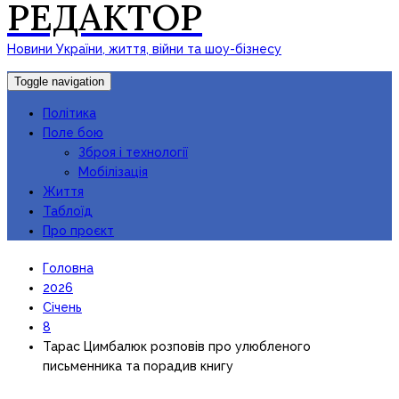
РЕДАКТОР
Новини України, життя, війни та шоу-бізнесу
Toggle navigation
Політика
Поле бою
Зброя і технології
Мобілізація
Життя
Таблоїд
Про проєкт
Головна
2026
Січень
8
Тарас Цимбалюк розповів про улюбленого
письменника та порадив книгу