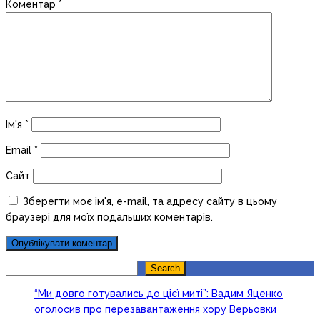
Коментар
*
Ім'я
*
Email
*
Сайт
Зберегти моє ім'я, e-mail, та адресу сайту в цьому
браузері для моїх подальших коментарів.
Search
Search
“Ми довго готувались до цієї миті”: Вадим Яценко
оголосив про перезавантаження хору Верьовки