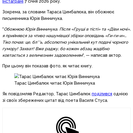
Інстаграмі
7 січня 2026 року.
Зокрема, за словами Тараса Цимбалюка, він обожнює
письменника Юрія Винничука.
“
Обожнюю Юрія Винничука. Після «Груші в тісті» та «Діви ночі»,
я прийнявся за чтиво нашумівшої збірки оповідань «Ги-ги-и»…
Тіко почав: це, бл**ь, абсолютно унікальний кут подачі чорного
гумору! Захват! Вже раджу, бо кожен абзац жадібно
ковтається з величезним задоволенням
“, — написав актор.
При цьому він показав фото, як читає книгу.
Тарас Цимбалюк читає Юрія Винничука
Як повідомляв Редактор, Тарас Цимбалюк
поділився
однією
зі своїх збережених цитат від поета Василя Стуса.