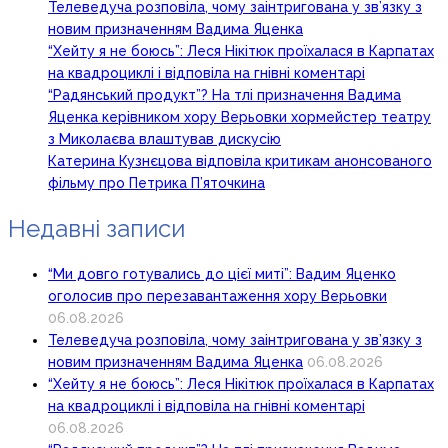
Телеведуча розповіла, чому заінтригована у зв’язку з
новим призначенням Вадима Яценка
“Хейту я не боюсь”: Леся Нікітюк проїхалася в Карпатах
на квадроциклі і відповіла на гнівні коментарі
“Радянський продукт”? На тлі призначення Вадима
Яценка керівником хору Верьовки хормейстер театру
з Миколаєва влаштував дискусію
Катерина Кузнєцова відповіла критикам анонсованого
фільму про Петрика П’яточкина
Недавні записи
“Ми довго готувались до цієї миті”: Вадим Яценко
оголосив про перезавантаження хору Верьовки
06.08.2026
Телеведуча розповіла, чому заінтригована у зв’язку з
новим призначенням Вадима Яценка
06.08.2026
“Хейту я не боюсь”: Леся Нікітюк проїхалася в Карпатах
на квадроциклі і відповіла на гнівні коментарі
06.08.2026