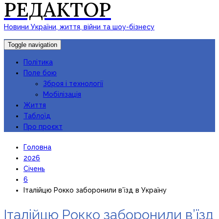
РЕДАКТОР
Новини України, життя, війни та шоу-бізнесу
Toggle navigation
Політика
Поле бою
Зброя і технології
Мобілізація
Життя
Таблоїд
Про проєкт
Головна
2026
Січень
6
Італійцю Рокко заборонили в’їзд в Україну
Італійцю Рокко заборонили в’їзд