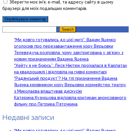
Зберегти моє ім'я, e-mail, та адресу сайту в цьому
браузері для моїх подальших коментарів.
Search
Search
“Ми довго готувались до цієї миті”: Вадим Яценко
оголосив про перезавантаження хору Верьовки
Телеведуча розповіла, чому заінтригована у зв’язку з
новим призначенням Вадима Яценка
“Хейту я не боюсь”: Леся Нікітюк проїхалася в Карпатах
на квадроциклі і відповіла на гнівні коментарі
“Радянський продукт”? На тлі призначення Вадима
Яценка керівником хору Верьовки хормейстер театру
з Миколаєва влаштував дискусію
Катерина Кузнєцова відповіла критикам анонсованого
фільму про Петрика П’яточкина
Недавні записи
“Ми довго готувались до цієї миті”: Вадим Яценко