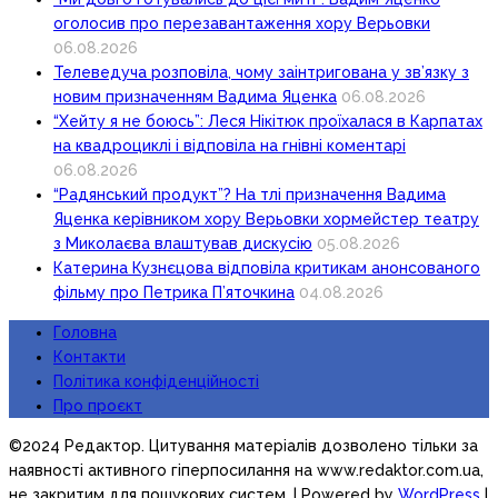
оголосив про перезавантаження хору Верьовки
06.08.2026
Телеведуча розповіла, чому заінтригована у зв’язку з
новим призначенням Вадима Яценка
06.08.2026
“Хейту я не боюсь”: Леся Нікітюк проїхалася в Карпатах
на квадроциклі і відповіла на гнівні коментарі
06.08.2026
“Радянський продукт”? На тлі призначення Вадима
Яценка керівником хору Верьовки хормейстер театру
з Миколаєва влаштував дискусію
05.08.2026
Катерина Кузнєцова відповіла критикам анонсованого
фільму про Петрика П’яточкина
04.08.2026
Головна
Контакти
Політика конфіденційності
Про проєкт
©2024 Редактор. Цитування матеріалів дозволено тільки за
наявності активного гіперпосилання на www.redaktor.com.ua,
не закритим для пошукових систем.
| Powered by
WordPress
|