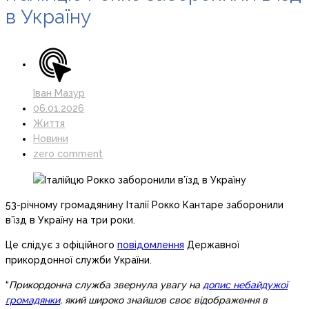
в Україну
Іван Мазур
06.01.2026
Життя
Новини
zero comment
53-річному громадянину Італії Рокко Кантаре заборонили
в’їзд в Україну на три роки.
Це слідує з офіційного
повідомлення
Державної
прикордонної служби України.
“
Прикордонна служба звернула увагу на
допис небайдужої
громадянки
, який широко знайшов своє відображення в