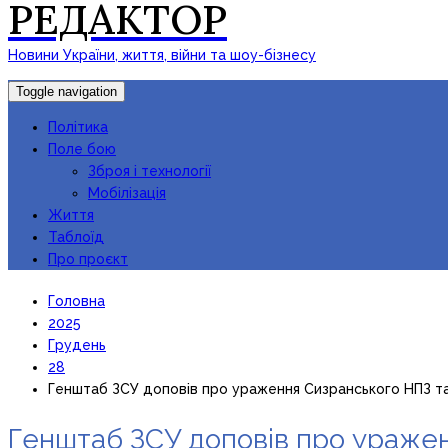
РЕДАКТОР
Новини України, життя, війни та шоу-бізнесу
Toggle navigation
Політика
Поле бою
Зброя і технології
Мобілізація
Життя
Таблоїд
Про проєкт
Головна
2025
Грудень
28
Генштаб ЗСУ доповів про ураження Сизранського НПЗ та н
Генштаб ЗСУ доповів про уражен