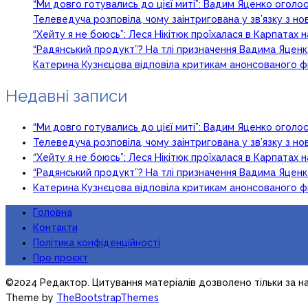
“Ми довго готувались до цієї миті”: Вадим Яценко огол
Телеведуча розповіла, чому заінтригована у зв’язку з 
“Хейту я не боюсь”: Леся Нікітюк проїхалася в Карпатах на
“Радянський продукт”? На тлі призначення Вадима Яцен
Катерина Кузнєцова відповіла критикам анонсованого ф
Недавні записи
“Ми довго готувались до цієї миті”: Вадим Яценко огол
Телеведуча розповіла, чому заінтригована у зв’язку з 
“Хейту я не боюсь”: Леся Нікітюк проїхалася в Карпатах на
“Радянський продукт”? На тлі призначення Вадима Яцен
Катерина Кузнєцова відповіла критикам анонсованого ф
Головна
Контакти
Політика конфіденційності
Про проєкт
©2024 Редактор. Цитування матеріалів дозволено тільки за на
Theme by
TheBootstrapThemes