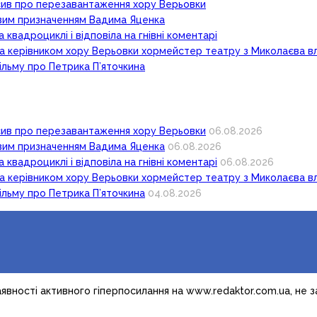
осив про перезавантаження хору Верьовки
новим призначенням Вадима Яценка
 квадроциклі і відповіла на гнівні коментарі
ка керівником хору Верьовки хормейстер театру з Миколаєва в
ільму про Петрика П’яточкина
осив про перезавантаження хору Верьовки
06.08.2026
новим призначенням Вадима Яценка
06.08.2026
 квадроциклі і відповіла на гнівні коментарі
06.08.2026
ка керівником хору Верьовки хормейстер театру з Миколаєва в
ільму про Петрика П’яточкина
04.08.2026
явності активного гіперпосилання на www.redaktor.com.ua, не 