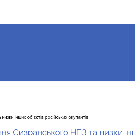
изки інших об’єктів російських окупантів
ня Сизранського НПЗ та низки інш