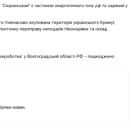
 “Сизранський” є частиною енергетичного тилу рф та задіяний у
го (тимчасово окупована територія українського Криму),
 понтонну переправу неподалік Ніконорівки та склад
ероботка” у Волгоградській області РФ – пошкоджено
річки новин.