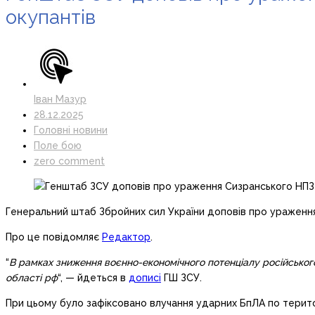
окупантів
Іван Мазур
28.12.2025
Головні новини
Поле бою
zero comment
Генеральний штаб Збройних сил України доповів про ураження
Про це повідомляє
Редактор
.
“
В рамках зниження воєнно-економічного потенціалу російськог
області рф
“, — йдеться в
дописі
ГШ ЗСУ.
При цьому було зафіксовано влучання ударних БпЛА по терит