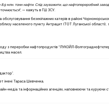
 8,9 млн. тонн нафти. Слід зауважити, що нафтопереробний завод
 уточнюється
“, — кажуть в ГШ ЗСУ.
та обслуговування безекіпажних катерів в районі Чорноморсько
поблизу населеного пункту Антрацит (ТОТ Луганської області),
оду з переробки нафтопродуктів “ЛУКОЙЛ-Волгограднєфтєпер
ицтва масел.
дактор”.
ет імені Тараса Шевченка.
лайн-медіа та інформаційних агенціях, наповнюючи та куруючи ст