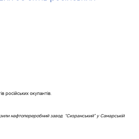
в російських окупантів.
разили нафтопереробний завод “Сизранський” у Самарській