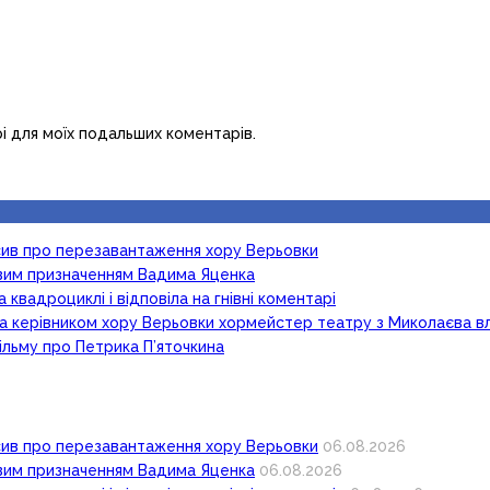
рі для моїх подальших коментарів.
осив про перезавантаження хору Верьовки
новим призначенням Вадима Яценка
 квадроциклі і відповіла на гнівні коментарі
ка керівником хору Верьовки хормейстер театру з Миколаєва в
ільму про Петрика П’яточкина
осив про перезавантаження хору Верьовки
06.08.2026
новим призначенням Вадима Яценка
06.08.2026