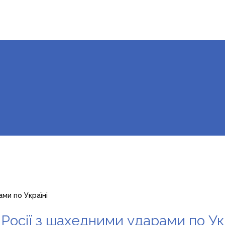
ми по Україні
Росії з шахедними ударами по Ук