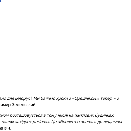
ано для Білорусі. Ми бачимо кроки з «Орєшніком», тепер – з
имир Зеленський.
доном розташовується в тому числі на житлових будинках.
 наших західних регіонах. Це абсолютна зневага до людських
в він.