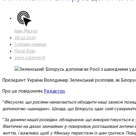
Іван Мазур
26.12.2025
Головні новини
Поле бою
zero comment
Президент України Володимир Зеленський розповів, як Білорус
Про це повідомляє
Редактор
.
“
Фіксуємо, що росіяни намагаються обходити наші захисні позиці
допомогою «шахедам». Шкода, що Білорусь здає свій сувереніте
“
За даними нашої розвідки, обладнання, що використовується в 
Фактично на дахах звичайних 5-поверхівок розташовані антени й
життів, і важливо, щоб у Мінську перестали із цим гратися. Поі