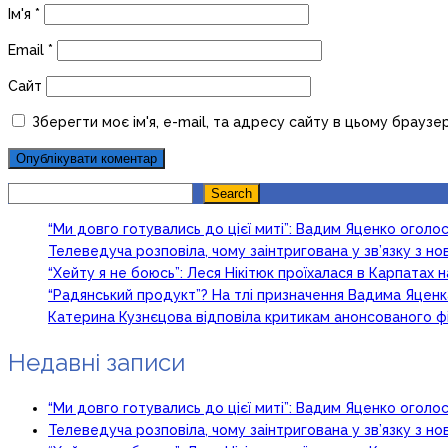
Ім'я
*
Email
*
Сайт
Зберегти моє ім'я, e-mail, та адресу сайту в цьому браузе
Search
Search
“Ми довго готувались до цієї миті”: Вадим Яценко огол
Телеведуча розповіла, чому заінтригована у зв’язку з 
“Хейту я не боюсь”: Леся Нікітюк проїхалася в Карпатах на
“Радянський продукт”? На тлі призначення Вадима Яцен
Катерина Кузнєцова відповіла критикам анонсованого ф
Недавні записи
“Ми довго готувались до цієї миті”: Вадим Яценко огол
Телеведуча розповіла, чому заінтригована у зв’язку з 