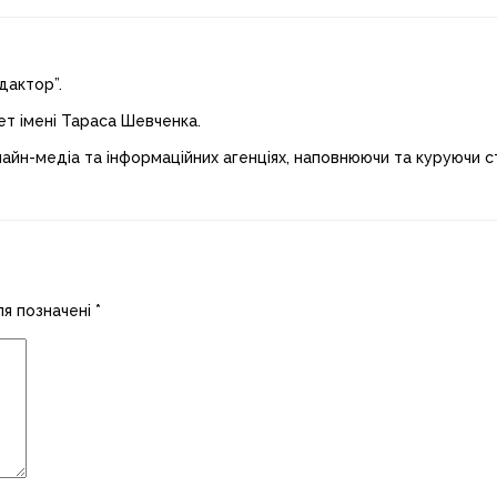
дактор”.
ет імені Тараса Шевченка.
лайн-медіа та інформаційних агенціях, наповнюючи та куруючи ст
ля позначені
*