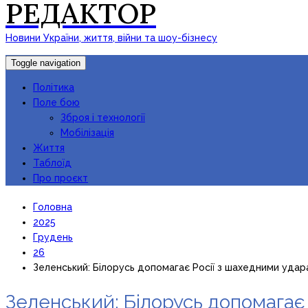
РЕДАКТОР
Новини України, життя, війни та шоу-бізнесу
Toggle navigation
Політика
Поле бою
Зброя і технології
Мобілізація
Життя
Таблоїд
Про проєкт
Головна
2025
Грудень
26
Зеленський: Білорусь допомагає Росії з шахедними удара
Зеленський: Білорусь допомагає 