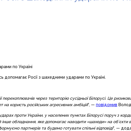
ь допомагає Росії з шахедними ударами по Україні.
ї перехоплювачів через територію сусідньої Білорусі. Це ризиков
т на користь російських агресивних амбіцій
“, —
повідомив
Волод
ударах проти України, у населених пунктах Білорусі поруч з кор
 інше обладнання, яке допомагає наводити «шахеди» на обʼєкти в
нформуємо партнерів та будемо готувати спільні відповіді
“, — дода