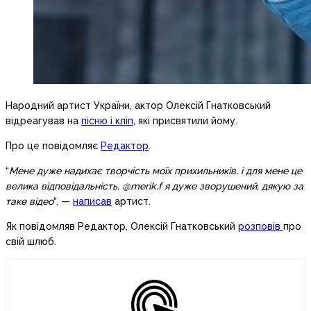
Народний артист України, актор Олексій Гнатковський
відреагував на
пісню і кліп
, які присвятили йому.
Про це повідомляє
Редактор
.
“
Мене дуже надихає творчість моїх прихильників, і для мене це
велика відповідальність. @merik.f я дуже зворушений, дякую за
таке відео
“, —
написав
артист.
Як повідомляв Редактор, Олексій Гнатковський
розповів
про
свій шлюб.