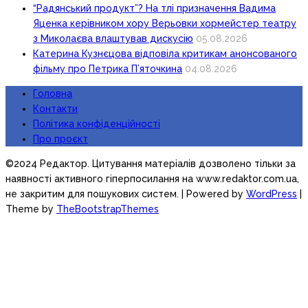
“Радянський продукт”? На тлі призначення Вадима
Яценка керівником хору Верьовки хормейстер театру
з Миколаєва влаштував дискусію
05.08.2026
Катерина Кузнєцова відповіла критикам анонсованого
фільму про Петрика П’яточкина
04.08.2026
Головна
Контакти
Політика конфіденційності
Про проєкт
©2024 Редактор. Цитування матеріалів дозволено тільки за
наявності активного гіперпосилання на www.redaktor.com.ua,
не закритим для пошукових систем.
| Powered by
WordPress
|
Theme by
TheBootstrapThemes