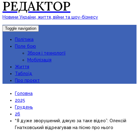
РЕДАКТОР
Новини України, життя, війни та шоу-бізнесу
Toggle navigation
Політика
Поле бою
Зброя і технології
Мобілізація
Життя
Таблоїд
Про проєкт
Головна
2025
Грудень
26
“Я дуже зворушений, дякую за таке відео”: Олексій
Гнатковський відреагував на пісню про нього