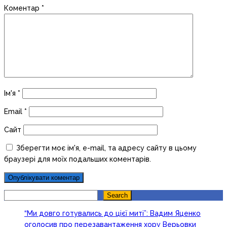
Коментар
*
Ім'я
*
Email
*
Сайт
Зберегти моє ім'я, e-mail, та адресу сайту в цьому
браузері для моїх подальших коментарів.
Search
Search
“Ми довго готувались до цієї миті”: Вадим Яценко
оголосив про перезавантаження хору Верьовки