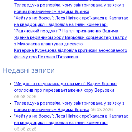
Телеведуча розповіла, чому заінтригована у зв’язку з
новим призначенням Вадима Яценка
“Хейту я не боюсь”: Леся Нікітюк проїхалася в Карпатах
на квадроциклі і відповіла на гнівні коментарі
“Радянський продукт”? На тлі призначення Вадима
Яценка керівником хору Верьовки хормейстер театру
з Миколаєва влаштував дискусію
Катерина Кузнєцова відповіла критикам анонсованого
фільму про Петрика П’яточкина
Недавні записи
“Ми довго готувались до цієї миті”: Вадим Яценко
оголосив про перезавантаження хору Верьовки
06.08.2026
Телеведуча розповіла, чому заінтригована у зв’язку з
новим призначенням Вадима Яценка
06.08.2026
“Хейту я не боюсь”: Леся Нікітюк проїхалася в Карпатах
на квадроциклі і відповіла на гнівні коментарі
06.08.2026