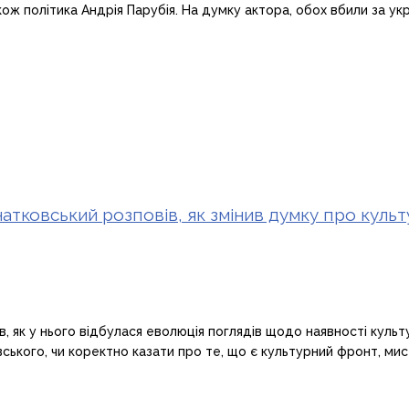
акож політика Андрія Парубія. На думку актора, обох вбили за ук
Гнатковський розповів, як змінив думку про кул
в, як у нього відбулася еволюція поглядів щодо наявності куль
ського, чи коректно казати про те, що є культурний фронт, мис