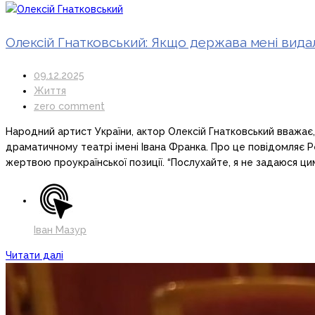
Олексій Гнатковський: Якщо держава мені вида
09.12.2025
Життя
zero comment
Народний артист України, актор Олексій Гнатковський вважає,
драматичному театрі імені Івана Франка. Про це повідомляє Р
жертвою проукраїнської позиції. “Послухайте, я не задаюся ц
Іван Мазур
Читати далі