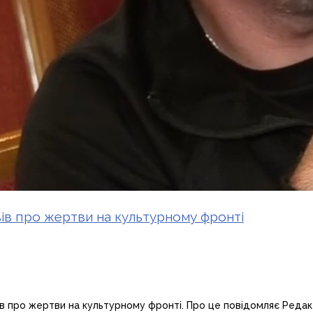
вів про жертви на культурному фронті
ів про жертви на культурному фронті. Про це повідомляє Редак