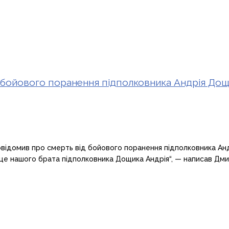
д бойового поранення підполковника Андрія До
овідомив про смерть від бойового поранення підполковника Анд
це нашого брата підполковника Дощика Андрія“, — написав Дмитр