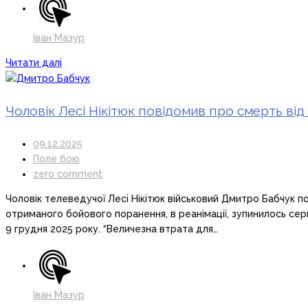
Іван Мазур
Читати далі
Чоловік Лесі Нікітюк повідомив про смерть ві
09.12.2025
Поле бою
zero comment
Чоловік телеведучої Лесі Нікітюк військовий Дмитро Бабчук п
отриманого бойового поранення, в реанімації, зупинилось сер
9 грудня 2025 року. “Величезна втрата для…
Іван Мазур