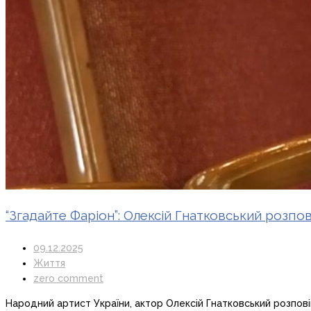
“Згадайте Фаріон”: Олексій Гнатковський розпо
09.12.2025
Життя
zero comment
Народний артист України, актор Олексій Гнатковський розпов