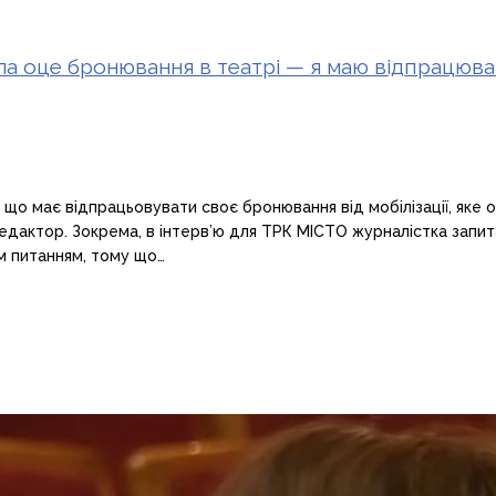
ла оце бронювання в театрі — я маю відпрацюва
 що має відпрацьовувати своє бронювання від мобілізації, яке
едактор. Зокрема, в інтерв’ю для ТРК МІСТО журналістка запит
им питанням, тому що…