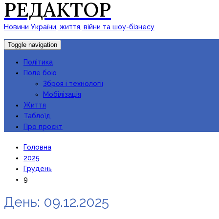
РЕДАКТОР
Новини України, життя, війни та шоу-бізнесу
Toggle navigation
Політика
Поле бою
Зброя і технології
Мобілізація
Життя
Таблоїд
Про проєкт
Головна
2025
Грудень
9
День:
09.12.2025