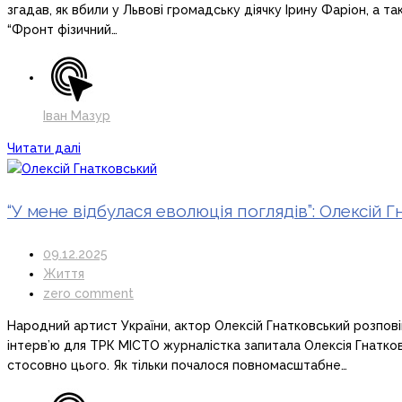
згадав, як вбили у Львові громадську діячку Ірину Фаріон, а т
“Фронт фізичний…
Іван Мазур
Читати далі
“У мене відбулася еволюція поглядів”: Олексій 
09.12.2025
Життя
zero comment
Народний артист України, актор Олексій Гнатковський розпові
інтерв’ю для ТРК МІСТО журналістка запитала Олексія Гнатков
стосовно цього. Як тільки почалося повномасштабне…