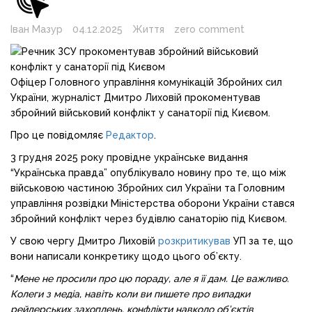
Іван Мазур
04.12.2025
Життя
zero comment
Офіцер Головного управління комунікацій Збройних сил
України, журналіст Дмитро Лиховій прокоментував
збройний військовий конфлікт у санаторії під Києвом.
Про це повідомляє
Редактор
.
3 грудня 2025 року провідне українське видання
“Українська правда” опублікувало новину про те, що між
військовою частиною Збройних сил України та Головним
управління розвідки Міністерства оборони України стався
збройний конфлікт через будівлю санаторію під Києвом.
У свою чергу Дмитро Лиховій
розкритикував
УП за те, що
вони написали конкретику щодо цього об’єкту.
“
Мене не просили про цю пораду, але я її дам. Це важливо.
Колеги з медіа, навіть коли ви пишете про випадки
рейдерських захоплень, конфлікти навколо об’єктів