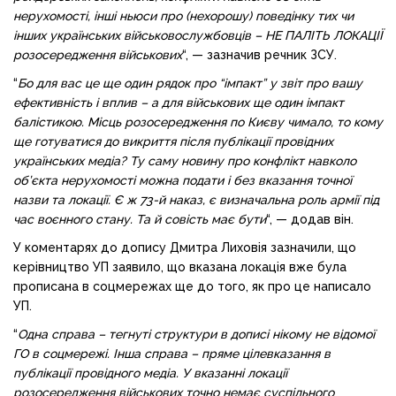
нерухомості, інші ньюси про (нехорошу) поведінку тих чи
інших українських військовослужбовців – НЕ ПАЛІТЬ ЛОКАЦІЇ
розосередження військових
“, — зазначив речник ЗСУ.
“
Бо для вас це ще один рядок про “імпакт” у звіт про вашу
ефективність і вплив – а для військових ще один імпакт
балістикою. Місць розосередження по Києву чимало, то кому
ще готуватися до викриття після публікації провідних
українських медіа? Ту саму новину про конфлікт навколо
об’єкта нерухомості можна подати і без вказання точної
назви та локації. Є ж 73-й наказ, є визначальна роль армії під
час воєнного стану. Та й совість має бути
“, — додав він.
У коментарях до допису Дмитра Лиховія зазначили, що
керівництво УП заявило, що вказана локація вже була
прописана в соцмережах ще до того, як про це написало
УП.
“
Одна справа – тегнуті структури в дописі нікому не відомої
ГО в соцмережі. Інша справа – пряме цілевказання в
публікації провідного медіа. У вказанні локації
розосередження військових точно немає суспільного