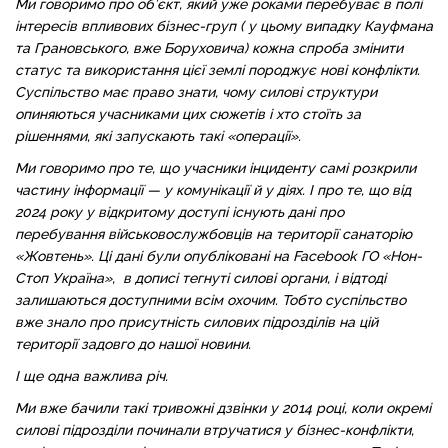
Ми говоримо про об’єкт, який уже роками перебуває в полі
інтересів впливових бізнес-груп ( у цьому випадку Кауфмана
та Грановського, вже Боруховича) кожна спроба змінити
статус та використання цієї землі породжує нові конфлікти.
Суспільство має право знати, чому силові структури
опиняються учасниками цих сюжетів і хто стоїть за
рішеннями, які запускають такі «операції».
Ми говоримо про те, що учасники інциденту самі розкрили
частину інформації — у комунікації й у діях. І про те, що від
2024 року у відкритому доступі існують дані про
перебування військовослужбовців на території санаторію
«Жовтень». Ці дані були опубліковані на Facebook ГО «Нон-
Стоп Україна», в дописі тегнуті силові органи, і відтоді
залишаються доступними всім охочим. Тобто суспільство
вже знало про присутність силових підрозділів на цій
території задовго до нашої новини.
І ще одна важлива річ.
Ми вже бачили такі тривожні дзвінки у 2014 році, коли окремі
силові підрозділи починали втручатися у бізнес-конфлікти,