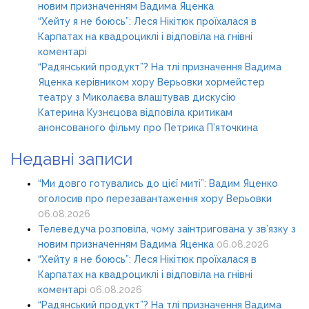
новим призначенням Вадима Яценка
“Хейту я не боюсь”: Леся Нікітюк проїхалася в
Карпатах на квадроциклі і відповіла на гнівні
коментарі
“Радянський продукт”? На тлі призначення Вадима
Яценка керівником хору Верьовки хормейстер
театру з Миколаєва влаштував дискусію
Катерина Кузнєцова відповіла критикам
анонсованого фільму про Петрика П’яточкина
Недавні записи
“Ми довго готувались до цієї миті”: Вадим Яценко
оголосив про перезавантаження хору Верьовки
06.08.2026
Телеведуча розповіла, чому заінтригована у зв’язку з
новим призначенням Вадима Яценка
06.08.2026
“Хейту я не боюсь”: Леся Нікітюк проїхалася в
Карпатах на квадроциклі і відповіла на гнівні
коментарі
06.08.2026
“Радянський продукт”? На тлі призначення Вадима