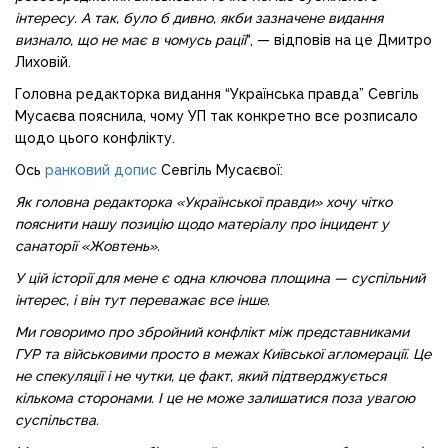
інтересу. А так, було б дивно, якби зазначене видання
визнало, що не має в чомусь рації
“, — відповів на це Дмитро
Лиховій.
Головна редакторка видання “Українська правда” Севгіль
Мусаєва пояснила, чому УП так конкретно все розписало
щодо цього конфлікту.
Ось
ранковий допис
Севгіль Мусаєвої:
Як головна редакторка «Української правди» хочу чітко
пояснити нашу позицію щодо матеріалу про інцидент у
санаторії «Жовтень».
У цій історії для мене є одна ключова площина — суспільний
інтерес, і він тут переважає все інше.
Ми говоримо про збройний конфлікт між представниками
ГУР та військовими просто в межах Київської агломерації. Це
не спекуляції і не чутки, це факт, який підтверджується
кількома сторонами. І це не може залишатися поза увагою
суспільства.