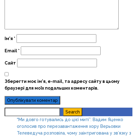
Ім'я
*
Email
*
Сайт
Зберегти моє ім'я, e-mail, та адресу сайту в цьому
браузері для моїх подальших коментарів.
Search
Search
“Ми довго готувались до цієї миті”: Вадим Яценко
оголосив про перезавантаження хору Верьовки
Телеведуча розповіла, чому заінтригована у зв’язку з