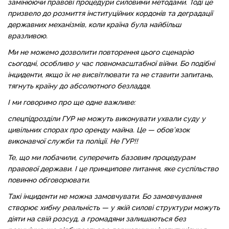
замінюючи правові процедури силовими методами. Тоді це
призвело до розмиття інституційних кордонів та деградації
державних механізмів, коли країна була найбільш
вразливою.
Ми не можемо дозволити повторення цього сценарію
сьогодні, особливо у час повномасштабної війни. Бо подібні
інциденти, якщо їх не висвітлювати та не ставити запитань,
тягнуть країну до абсолютного безладдя.
І ми говоримо про ще одне важливе:
спецпідрозділи ГУР не можуть виконувати ухвали суду у
цивільних спорах про оренду майна. Це — обов’язок
виконавчої служби та поліції. Не ГУР!!
Те, що ми побачили, суперечить базовим процедурам
правової держави. І це принципове питання, яке суспільство
повинно обговорювати.
Такі інциденти не можна замовчувати. Бо замовчування
створює хибну реальність — у якій силові структури можуть
діяти на свій розсуд, а громадяни залишаються без