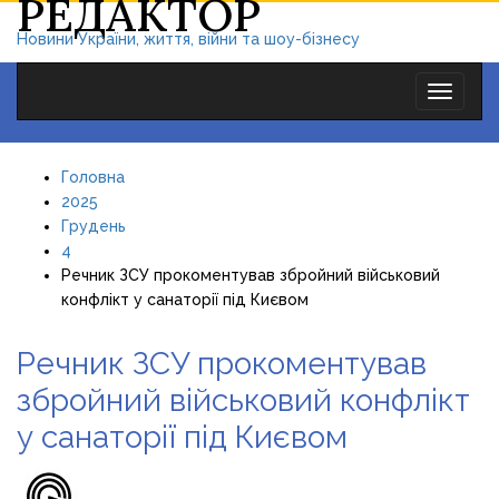
РЕДАКТОР
Новини України, життя, війни та шоу-бізнесу
Toggle
navigat
Головна
2025
Грудень
4
Речник ЗСУ прокоментував збройний військовий
конфлікт у санаторії під Києвом
Речник ЗСУ прокоментував
збройний військовий конфлікт
у санаторії під Києвом