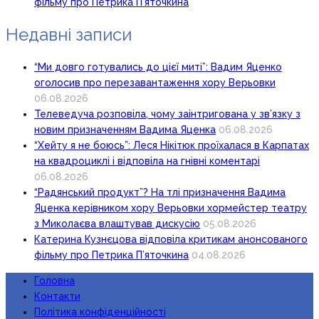
фільму про Петрика П’яточкина
Недавні записи
“Ми довго готувались до цієї миті”: Вадим Яценко
оголосив про перезавантаження хору Верьовки
06.08.2026
Телеведуча розповіла, чому заінтригована у зв’язку з
новим призначенням Вадима Яценка
06.08.2026
“Хейту я не боюсь”: Леся Нікітюк проїхалася в Карпатах
на квадроциклі і відповіла на гнівні коментарі
06.08.2026
“Радянський продукт”? На тлі призначення Вадима
Яценка керівником хору Верьовки хормейстер театру
з Миколаєва влаштував дискусію
05.08.2026
Катерина Кузнєцова відповіла критикам анонсованого
фільму про Петрика П’яточкина
04.08.2026
Головна
Контакти
Політика конфіденційності