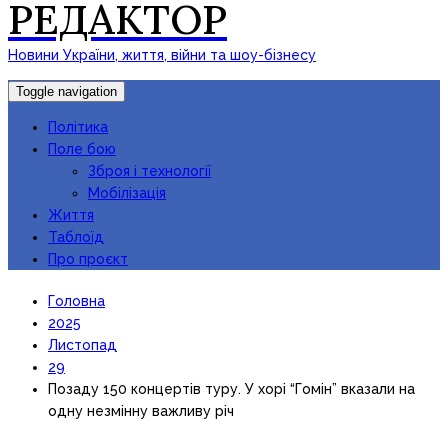
РЕДАКТОР
Новини України, життя, війни та шоу-бізнесу
Toggle navigation
Політика
Поле бою
Зброя і технології
Мобілізація
Життя
Таблоїд
Про проєкт
Головна
2025
Листопад
29
Позаду 150 концертів туру. У хорі “Гомін” вказали на
одну незмінну важливу річ