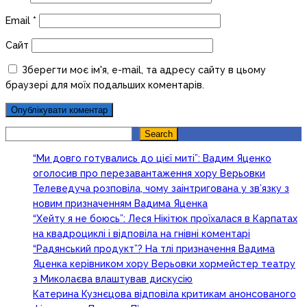
Email
*
Сайт
Зберегти моє ім'я, e-mail, та адресу сайту в цьому
браузері для моїх подальших коментарів.
Search
Search
“Ми довго готувались до цієї миті”: Вадим Яценко
оголосив про перезавантаження хору Верьовки
Телеведуча розповіла, чому заінтригована у зв’язку з
новим призначенням Вадима Яценка
“Хейту я не боюсь”: Леся Нікітюк проїхалася в Карпатах
на квадроциклі і відповіла на гнівні коментарі
“Радянський продукт”? На тлі призначення Вадима
Яценка керівником хору Верьовки хормейстер театру
з Миколаєва влаштував дискусію
Катерина Кузнєцова відповіла критикам анонсованого