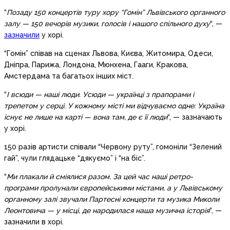
“
Позаду 150 концертів туру хору “Гомін” Львівського органного
залу — 150 вечорів музики, голосів і нашого спільного духу
“, —
зазначили
у хорі.
“Гомін” співав на сценах Львова, Києва, Житомира, Одеси,
Дніпра, Парижа, Лондона, Мюнхена, Гааги, Кракова,
Амстердама та багатьох інших міст.
“
І всюди — наші люди. Усюди — українці з прапорами і
трепетом у серці. У кожному місті ми відчуваємо одне: Україна
існує не лише на карті — вона там, де є її люди
“, — зазначають
у хорі.
150 разів артисти співали “Червону руту”, гомоніли “Зелений
гай”, чули глядацьке “дякуємо” і “на біс”.
“
Ми плакали й сміялися разом. За цей час наші ретро-
програми пролунали європейськими містами, а у Львівському
органному залі звучали Партесні концерти та музика Миколи
Леонтовича — у місці, де народилася наша музична історія
“, —
зазначили в хорі.