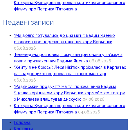
Катерина Кузнєцова відповіла критикам анонсованого
фільму про Петрика П’яточкина
Недавні записи
“Ми довго готувались до цієї миті”: Вадим Яценко
оголосив про перезавантаження хору Верьовки
06.08.2026
Телеведуча розповіла, чому заінтригована у зв’язку з
новим призначенням Вадима Яценка
06.08.2026
“Хейту я не боюсь”: Леся Нікітюк проїхалася в Карпатах
на квадроциклі і відповіла на гнівні коментарі
06.08.2026
“Радянський продукт”? На тлі призначення Вадима
Яценка керівником хору Верьовки хормейстер театру
з Миколаєва влаштував дискусію
05.08.2026
Катерина Кузнєцова відповіла критикам анонсованого
фільму про Петрика П’яточкина
04.08.2026
Головна
Контакти