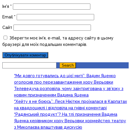
Ім'я
*
Email
*
Сайт
Зберегти моє ім'я, e-mail, та адресу сайту в цьому
браузері для моїх подальших коментарів.
Search
Search
“Ми довго готувались до цієї миті”: Вадим Яценко
оголосив про перезавантаження хору Верьовки
Телеведуча розповіла, чому заінтригована у зв’язку з
новим призначенням Вадима Яценка
“Хейту я не боюсь”: Леся Нікітюк проїхалася в Карпатах
на квадроциклі і відповіла на гнівні коментарі
“Радянський продукт”? На тлі призначення Вадима
Яценка керівником хору Верьовки хормейстер театру
з Миколаєва влаштував дискусію