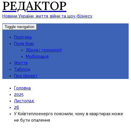
РЕДАКТОР
Новини України, життя, війни та шоу-бізнесу
Toggle navigation
Політика
Поле бою
Зброя і технології
Мобілізація
Життя
Таблоїд
Про проєкт
Головна
2025
Листопад
26
У Київтеплоенерго пояснили, чому в квартирах може
не бути опалення