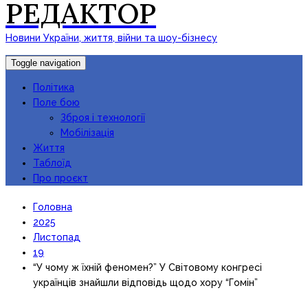
РЕДАКТОР
Новини України, життя, війни та шоу-бізнесу
Toggle navigation
Політика
Поле бою
Зброя і технології
Мобілізація
Життя
Таблоїд
Про проєкт
Головна
2025
Листопад
19
“У чому ж їхній феномен?” У Світовому конгресі
українців знайшли відповідь щодо хору “Гомін”