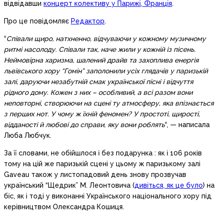
відвідавши
концерт колективу у Парижі, Франція
.
Про це повідомляє
Редактор
.
“
Співали щиро, натхненно, відчуваючи у кожному музичному
ритмі насолоду. Співали так, наче жили у кожній із пісень.
Неймовірна харизма, шалений драйв та захоплива енергія
львівського хору “Гомін” заполонили усіх глядачів у паризькій
залі, даруючи незабутній смак української пісні і відчуття
рідного дому. Кожен з них – особливий, а всі разом вони
неповторні, створюючи на сцені ту атмосферу, яка впізнається
з перших нот. У чому ж їхній феномен? У простоті, щирості,
відданості й любові до справи, яку вони роблять
“, — написала
Люба Любчук.
За її словами, не обійшлося і без подарунка : як і 106 років
тому на цій же паризькій сцені у цьому ж паризькому залі
Gaveau також у листопадовий день знову прозвучав
український “Щедрик” М. Леонтовича (
дивіться, як це було
) на
біс, як і тоді у виконанні Українського національного хору під
керівництвом Олександра Кошиця.