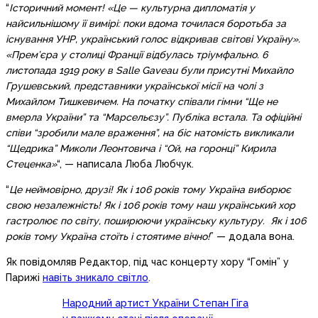
“
Історичний момент! «Це — культурна дипломатія у
найсильнішому її вимірі: поки вдома точилася боротьба за
існування УНР, український голос відкривав світові Україну».
«Прем’єра у столиці Франції відбулась тріумфально. 6
листопада 1919 року в Salle Gaveau були присутні Михайло
Грушевський, представники української місії на чолі з
Михайлом Тишкевичем. На початку співали гімни “Ще не
вмерла України” та “Марсельєзу”. Публіка встала. Та офіційні
співи “зробили мале враження”, на біс натомість викликали
“Щедрика” Миколи Леонтовича і “Ой, на горонці” Кирила
Стеценка»
“, — написала Люба Любчук.
“
Це неймовірно, друзі! Як і 106 років тому Україна виборює
свою незалежність! Як і 106 років тому наш український хор
гастролює по світу, поширюючи українську культуру. Як і 106
років тому Україна стоїть і стоятиме вічно!
” — додала вона.
Як повідомляв Редактор, під час концерту хору “Гомін” у
Парижі
навіть зникало світло
.
Народний артист України Степан Гіга