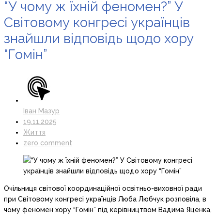
“У чому ж їхній феномен?” У
Світовому конгресі українців
знайшли відповідь щодо хору
“Гомін”
Іван Мазур
19.11.2025
Життя
zero comment
Очільниця світової координаційної освітньо-виховної ради
при Світовому конгресі українців Люба Любчук розповіла, в
чому феномен хору “Гомін” під керівництвом Вадима Яценка,