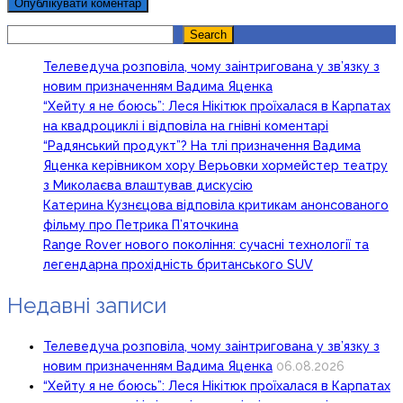
Search
Search
Телеведуча розповіла, чому заінтригована у зв’язку з
новим призначенням Вадима Яценка
“Хейту я не боюсь”: Леся Нікітюк проїхалася в Карпатах
на квадроциклі і відповіла на гнівні коментарі
“Радянський продукт”? На тлі призначення Вадима
Яценка керівником хору Верьовки хормейстер театру
з Миколаєва влаштував дискусію
Катерина Кузнєцова відповіла критикам анонсованого
фільму про Петрика П’яточкина
Range Rover нового покоління: сучасні технології та
легендарна прохідність британського SUV
Недавні записи
Телеведуча розповіла, чому заінтригована у зв’язку з
новим призначенням Вадима Яценка
06.08.2026
“Хейту я не боюсь”: Леся Нікітюк проїхалася в Карпатах