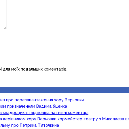
рі для моїх подальших коментарів.
осив про перезавантаження хору Верьовки
новим призначенням Вадима Яценка
 квадроциклі і відповіла на гнівні коментарі
ка керівником хору Верьовки хормейстер театру з Миколаєва в
ільму про Петрика П’яточкина