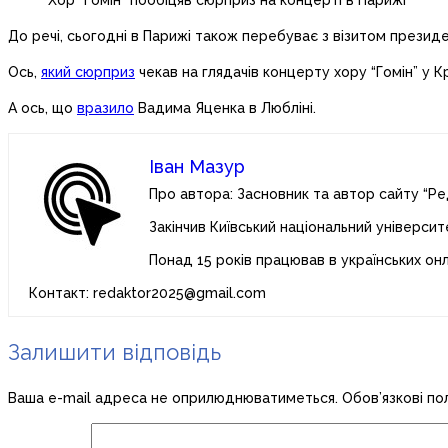
Хор “Гомін” пообіцяв сюрприз на концерті в Парижі
До речі, сьогодні в Парижі також перебуває з візитом презид
Ось,
який сюрприз
чекав на глядачів концерту хору “Гомін” у К
А ось, що
вразило
Вадима Яценка в Любліні.
Іван Мазур
Про автора: Засновник та автор сайту “Ре
Закінчив Київський національний університ
Понад 15 років працював в українських он
Контакт: redaktor2025@gmail.com
Залишити відповідь
Ваша e-mail адреса не оприлюднюватиметься.
Обов’язкові по