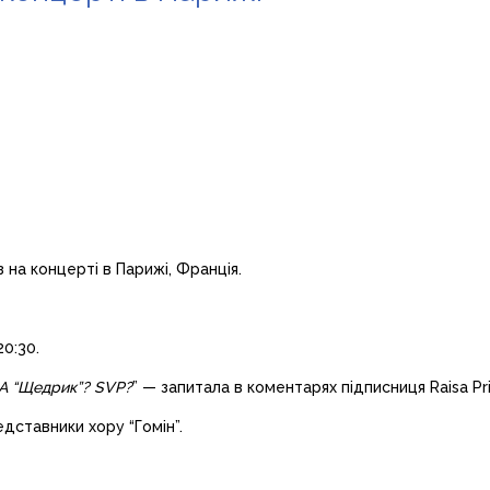
 на концерті в Парижі, Франція.
0:30.
 А “Щедрик”? SVP?
” — запитала в коментарях підписниця Raisa Pri
едставники хору “Гомін”.