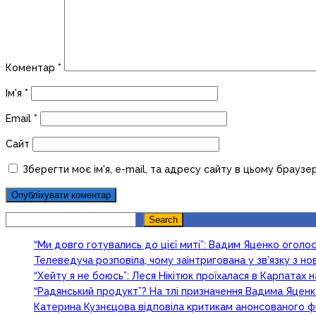
Коментар
*
Ім'я
*
Email
*
Сайт
Зберегти моє ім'я, e-mail, та адресу сайту в цьому браузе
Search
Search
“Ми довго готувались до цієї миті”: Вадим Яценко огол
Телеведуча розповіла, чому заінтригована у зв’язку з 
“Хейту я не боюсь”: Леся Нікітюк проїхалася в Карпатах на
“Радянський продукт”? На тлі призначення Вадима Яцен
Катерина Кузнєцова відповіла критикам анонсованого ф