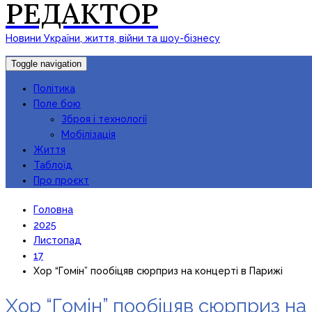
РЕДАКТОР
Новини України, життя, війни та шоу-бізнесу
Toggle navigation
Політика
Поле бою
Зброя і технології
Мобілізація
Життя
Таблоїд
Про проєкт
Головна
2025
Листопад
17
Хор “Гомін” пообіцяв сюрприз на концерті в Парижі
Хор “Гомін” пообіцяв сюрприз на