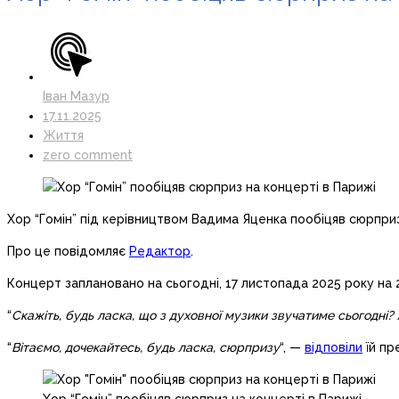
Іван Мазур
17.11.2025
Життя
zero comment
Хор “Гомін” під керівництвом Вадима Яценка пообіцяв сюрприз
Про це повідомляє
Редактор
.
Концерт заплановано на сьогодні, 17 листопада 2025 року на 2
“
Скажіть, будь ласка, що з духовної музики звучатиме сьогодні?
“
Вітаємо, дочекайтесь, будь ласка, сюрпризу
“, —
відповіли
їй пр